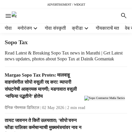
ADVERTISEMENT / WIDGET
H
गोवा
मनोरंजन
गोवा संस्कृती
क्रीडा
गोंयकाराचें मत
वेब 
e
a
Sopo Tax
d
e
Read Latest & Breaking Sopo Tax news in Marathi | Get Latest
news updates, photos about Sopo Tax at Dainik Gomantak
r
m
e
T
Margao Sopo Tax Protes: मालवाहू
n
a
वाहनांवरील सोपो वसुली रद्द करा! व्यापारी
u
g
संघटनेची आक्रमक मागणी; मडगावात वसुली
i
R
‘माफिया पद्धतीने’ होतेय
t
e
e
s
दैनिक गोमन्तक डिजिटल
02 May 2026
2
min read
m
u
s
l
तायट जावनन ते कितें उलयतात; 'सोपो'वरुन
t
फोंडा पालिका कर्मचाऱ्याची मुख्यमंत्र्यांवर नाव न