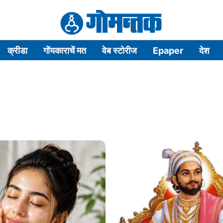
क्रीडा
गोंयकाराचें मत
वेब स्टोरीज
Epaper
देश