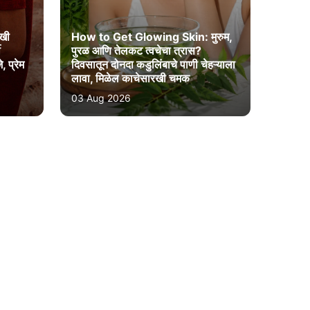
खी
How to Get Glowing Skin: मुरुम,
ी
पुरळ आणि तेलकट त्वचेचा त्रास?
, प्रेम
दिवसातून दोनदा कडुलिंबाचे पाणी चेहऱ्याला
लावा, मिळेल काचेसारखी चमक
03 Aug 2026