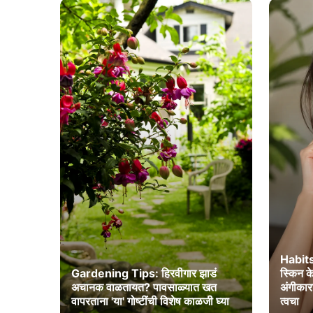
Habits
Gardening Tips: हिरवीगार झाडं
स्किन क
अचानक वाळतायत? पावसाळ्यात खत
अंगीकार
वापरताना 'या' गोष्टींची विशेष काळजी घ्या
त्वचा