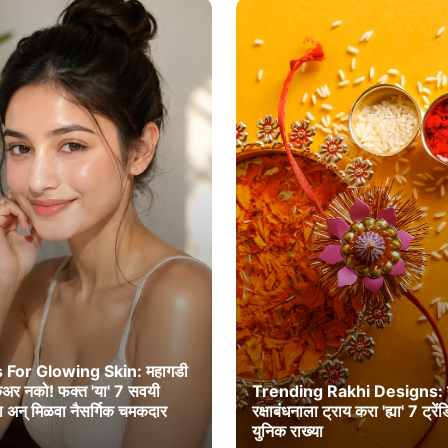
 For Glowing Skin: महागडी
ेअर नको! फक्त 'या' 7 सवयी
Trending Rakhi Designs: 
ा अन् मिळवा नैसर्गिक चमकदार
रक्षाबंधनाला ट्राय करा 'ह्या' 7 ट्रे
युनिक राख्या