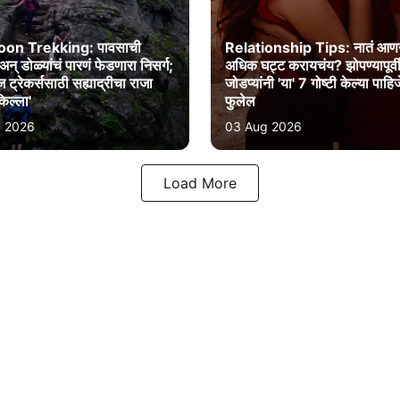
on Trekking: पावसाची
Relationship Tips: नातं आण
न् डोळ्यांचं पारणं फेडणारा निसर्ग;
अधिक घट्ट करायचंय? झोपण्यापूर्व
 ट्रेकर्ससाठी सह्याद्रीचा राजा
जोडप्यांनी 'या' 7 गोष्टी केल्या पाहिजे
िल्ला'
फुलेल
 2026
03 Aug 2026
Load More