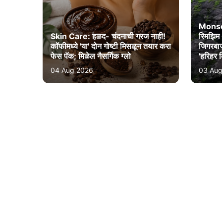
Monso
Skin Care: हळद- चंदनाची गरज नाही!
रिमझिम अ
कॉफीमध्ये 'या' दोन गोष्टी मिसळून तयार करा
जिगरबाज
फेस पॅक; मिळेल नैसर्गिक ग्लो
'हरिहर क
04 Aug 2026
03 Aug