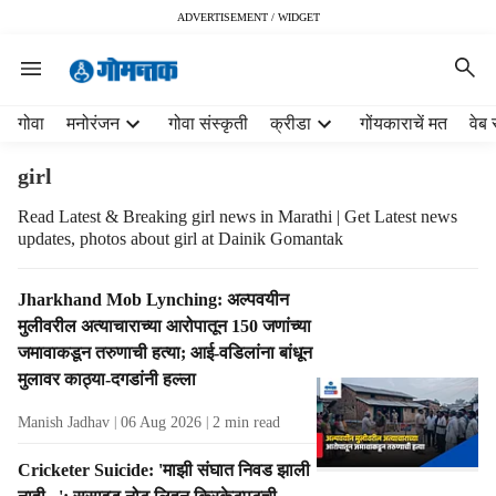
ADVERTISEMENT / WIDGET
H
गोवा
मनोरंजन
गोवा संस्कृती
क्रीडा
गोंयकाराचें मत
वेब 
e
a
girl
d
e
Read Latest & Breaking girl news in Marathi | Get Latest news
updates, photos about girl at Dainik Gomantak
r
m
e
T
Jharkhand Mob Lynching: अल्पवयीन
n
a
मुलीवरील अत्याचाराच्या आरोपातून 150 जणांच्या
u
g
जमावाकडून तरुणाची हत्या; आई-वडिलांना बांधून
i
R
मुलावर काठ्या-दगडांनी हल्ला
t
e
e
s
Manish Jadhav
06 Aug 2026
2
min read
m
u
s
l
Cricketer Suicide: 'माझी संघात निवड झाली
t