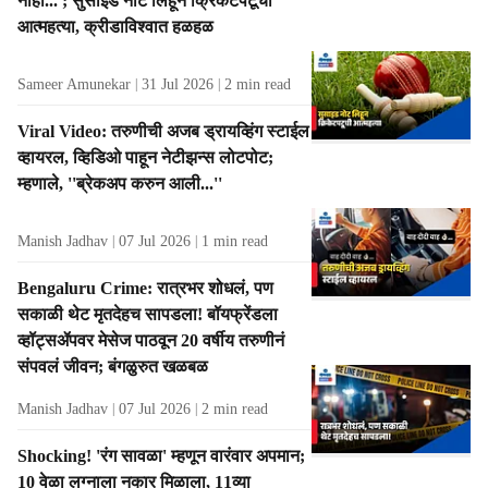
नाही...'; सुसाइड नोट लिहून क्रिकेटपटूची
s
आत्महत्या, क्रीडाविश्वात हळहळ
Sameer Amunekar
31 Jul 2026
2
min read
Viral Video: तरुणीची अजब ड्रायव्हिंग स्टाईल
व्हायरल, व्हिडिओ पाहून नेटीझन्स लोटपोट;
म्हणाले, ''ब्रेकअप करुन आली...''
Manish Jadhav
07 Jul 2026
1
min read
Bengaluru Crime: रात्रभर शोधलं, पण
सकाळी थेट मृतदेहच सापडला! बॉयफ्रेंडला
व्हॉट्सॲपवर मेसेज पाठवून 20 वर्षीय तरुणीनं
संपवलं जीवन; बंगळुरुत खळबळ
Manish Jadhav
07 Jul 2026
2
min read
Shocking! 'रंग सावळा' म्हणून वारंवार अपमान;
10 वेळा लग्नाला नकार मिळाला, 11व्या