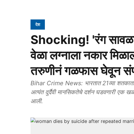
देश
Shocking! 'रंग सावळा'
वेळा लग्नाला नकार मिळा
तरुणीनं गळफास घेवून स
Bihar Crime News: भारतात 21व्या शतकातही रं
अत्यंत दुर्दैवी मानसिकतेचे दर्शन घडवणारी एक
आली.