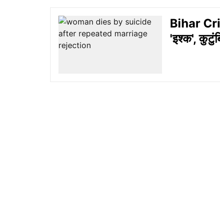
Bihar Crim
'इश्क', कुटु