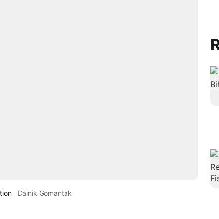
R
tion
Dainik Gomantak