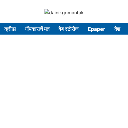
क्रीडा
गोंयकाराचें मत
वेब स्टोरीज
Epaper
देश