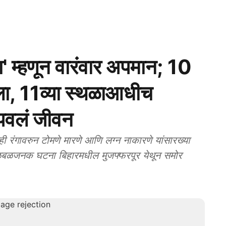
 म्हणून वारंवार अपमान; 10
ला, 11व्या स्थळाआधीच
ंपवलं जीवन
गावरुन टोमणे मारणे आणि लग्न नाकारणे यांसारख्या
 खळबळजनक घटना बिहारमधील मुजफ्फरपूर येथून समोर