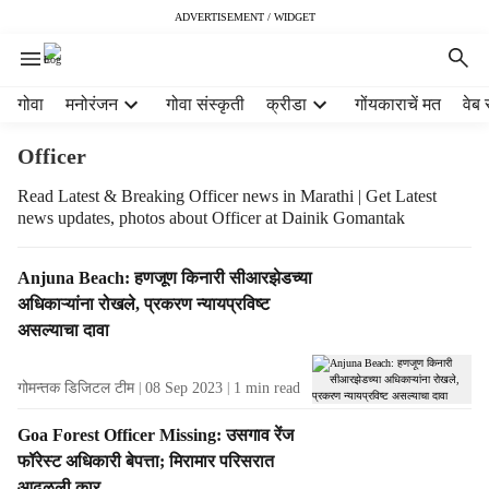
ADVERTISEMENT / WIDGET
H
गोवा
मनोरंजन
गोवा संस्कृती
क्रीडा
गोंयकाराचें मत
वेब 
e
a
Officer
d
e
Read Latest & Breaking Officer news in Marathi | Get Latest
news updates, photos about Officer at Dainik Gomantak
r
m
e
T
Anjuna Beach: हणजूण किनारी सीआरझेडच्या
n
a
अधिकाऱ्यांना रोखले, प्रकरण न्यायप्रविष्ट
u
g
असल्याचा दावा
i
R
t
e
e
गोमन्तक डिजिटल टीम
08 Sep 2023
1
min read
s
m
u
Goa Forest Officer Missing: उसगाव रेंज
s
l
फॉरेस्ट अधिकारी बेपत्ता; मिरामार परिसरात
t
आढळली कार