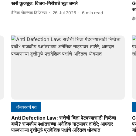
खरी कुजबूज: विजय-गिरीशचे सूत जमले
Go
अध
दैनिक गोमन्तक डिजिटल
26 Jul 2026
6
min read
दै
गोंयकाराचें मत
Anti Defection Law: सत्तेची चिता पेटवण्यासाठी निष्ठेचा
G
बळी? राजकीय पक्षांतराच्या अनैतिक नाट्यावर ताशेरे; आमदार
प
पळवणाऱ्या वृत्तीमुळे प्रादेशिक पक्षांचे अस्तित्व धोक्यात
या