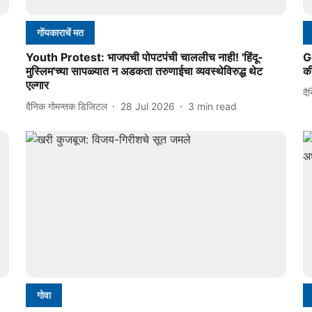
गोंयकाराचें मत
Youth Protest: भाजपची पोपटपंची चाललीच नाही! 'हिंदू-
G
मुस्लिम'च्या सापळ्यात न अडकता तरुणाईचा व्यवस्थेविरुद्ध थेट
क
एल्गार
दै
दैनिक गोमन्तक डिजिटल
28 Jul 2026
3
min read
गोवा