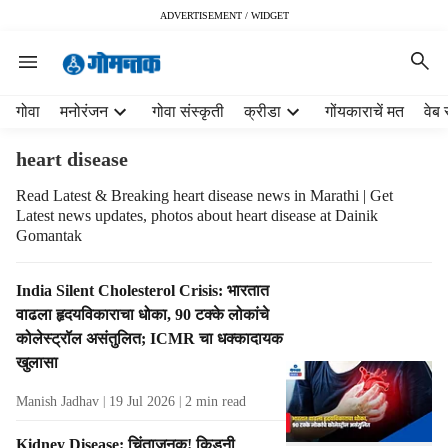
ADVERTISEMENT / WIDGET
H
गोवा
मनोरंजन
गोवा संस्कृती
क्रीडा
गोंयकाराचें मत
वेब 
e
a
heart disease
d
e
Read Latest & Breaking heart disease news in Marathi | Get
Latest news updates, photos about heart disease at Dainik
r
Gomantak
m
e
n
T
India Silent Cholesterol Crisis: भारतात
u
a
वाढला हृदयविकाराचा धोका, 90 टक्के लोकांचे
i
g
कोलेस्ट्रॉल असंतुलित; ICMR चा धक्कादायक
t
R
खुलासा
e
e
m
s
Manish Jadhav
19 Jul 2026
2
min read
s
u
l
Kidney Disease: चिंताजनक! किडनी