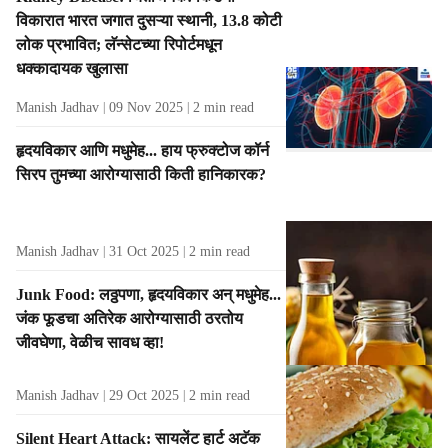
t
विकारात भारत जगात दुसऱ्या स्थानी, 13.8 कोटी
s
लोक प्रभावित; लॅन्सेटच्या रिपोर्टमधून
धक्कादायक खुलासा
Manish Jadhav
09 Nov 2025
2
min read
हृदयविकार आणि मधुमेह... हाय फ्रुक्टोज कॉर्न
सिरप तुमच्या आरोग्यासाठी किती हानिकारक?
Manish Jadhav
31 Oct 2025
2
min read
Junk Food: लठ्ठपणा, हृदयविकार अन् मधुमेह...
जंक फूडचा अतिरेक आरोग्यासाठी ठरतोय
जीवघेणा, वेळीच सावध व्हा!
Manish Jadhav
29 Oct 2025
2
min read
Silent Heart Attack: सायलेंट हार्ट अटॅक