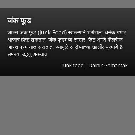
जंक फूड
जास्त जंक फूड (Junk Food) खाल्ल्याने शरीराला अनेक गंभीर
आजार होऊ शकतात. जंक फूडमध्ये साखर, फॅट आणि कॅलरीज
जास्त प्रमाणात असतात, ज्यामुळे आरोग्याच्या खालीलप्रमाणे 8
समस्या उद्भवू शकतात.
Junk food | Dainik Gomantak