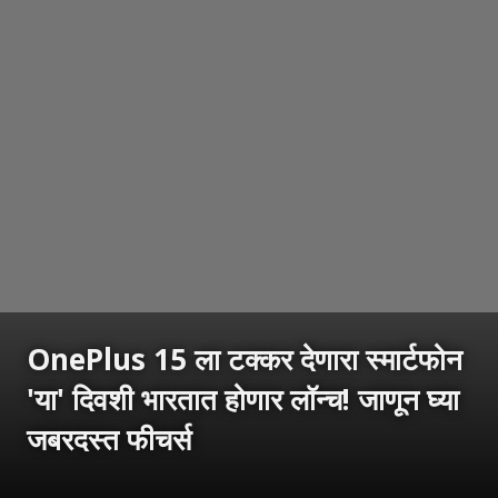
OnePlus 15 ला टक्कर देणारा स्मार्टफोन
'या' दिवशी भारतात होणार लॉन्च! जाणून घ्या
जबरदस्त फीचर्स