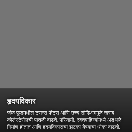
हृदयविकार
जंक फूडमधील ट्रान्स फॅट्स आणि उच्च सोडिअममुळे खराब
कोलेस्टेरॉलची पातळी वाढते. परिणामी, रक्तवाहिन्यांमध्ये अडथळे
निर्माण होतात आणि हृदयविकाराचा झटका येण्याचा धोका वाढतो.