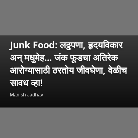
Junk Food: लठ्ठपणा, हृदयविकार
अन् मधुमेह... जंक फूडचा अतिरेक
आरोग्यासाठी ठरतोय जीवघेणा, वेळीच
सावध व्हा!
Manish Jadhav