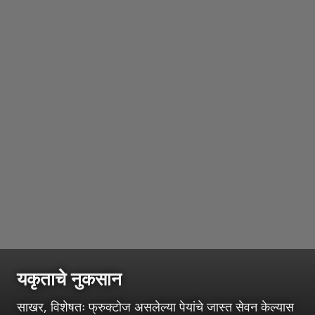
यकृताचे नुकसान
साखर, विशेषतः फ्रुक्टोज असलेल्या पेयांचे जास्त सेवन केल्यास