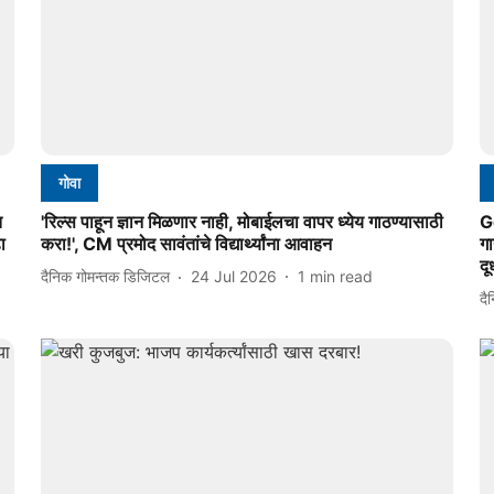
गोवा
त
'रिल्स पाहून ज्ञान मिळणार नाही, मोबाईलचा वापर ध्येय गाठण्यासाठी
G
ा
करा!', CM प्रमोद सावंतांचे विद्यार्थ्यांना आवाहन
गा
दू
दैनिक गोमन्तक डिजिटल
24 Jul 2026
1
min read
दै