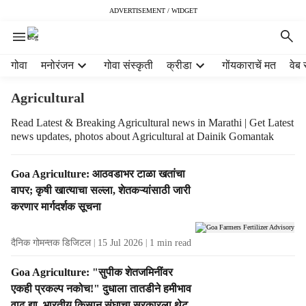
ADVERTISEMENT / WIDGET
H
गोवा
मनोरंजन
गोवा संस्कृती
क्रीडा
गोंयकाराचें मत
वेब 
e
a
Agricultural
d
e
Read Latest & Breaking Agricultural news in Marathi | Get Latest
news updates, photos about Agricultural at Dainik Gomantak
r
m
e
T
Goa Agriculture: आठवडाभर टाळा खतांचा
n
a
वापर; कृषी खात्याचा सल्ला, शेतकऱ्यांसाठी जारी
u
g
करणार मार्गदर्शक सूचना
i
R
t
e
e
दैनिक गोमन्तक डिजिटल
15 Jul 2026
1
min read
s
m
u
Goa Agriculture: "सुपीक शेतजमिनींवर
s
l
एकही प्रकल्प नकोच!" दुधाला तातडीने हमीभाव
t
वाढ द्या ,भारतीय किसान संघाचा सरकारला थेट