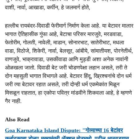
वाशी, नार्वा, आखाडा, कर्पीन, हे जलमार्ग होते,
हल्लीच रायबंदर-दिवाडी फेरीमार्ग निर्माण केला आहे. या बेटावर मालार
भागात ऐतिहासीक गुंफा आहे, बेटाचा परिसर मारजुवे, मरडवाडा,
फेतोरीम, गोलती, नावेली, माडान, सोनारभाट, सातेरीभाट, मधला
वाडा, विठोजे, शिकेरी, नार्वा, बेलसूर, आंबीये, सांमातीयश, पोरनेतीर्थ,
वाणजुवे, भाक्रावाडा, उसकीवाडा आणि मुड्डी अशा अनेक नावांनी
ओळखला जातो. दिवाडी बेट जरी चोडणपेक्षा लहान असले, तरी ते
दोन महसुली भागात विभागले आहे. बेटावर हिंदू, ख्रिश्‍चनांचे दोन धर्म
जरी त्या बेटावर रहात असले, तरी दोन्ही धर्म एकमेकांत मिळून
मिसळून राहतात, हा एकोपा पवित्र मांडवीने शिकवला आहे, हे म्हणणे
गैर नाही.
Also Read
Goa Karnataka Island Dispute: "गोव्याच्या 16 बेटांवर
कर्नाटकाचा डोळा! मुख्यमंत्री ॲक्शन मोडमध्ये, पुढील आठवड्यात