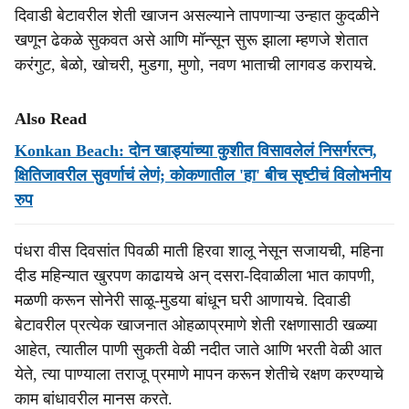
दिवाडी बेटावरील शेती खाजन असल्याने तापणाऱ्या उन्हात कुदळीने
खणून ढेकळे सुकवत असे आणि मॉन्सून सुरू झाला म्हणजे शेतात
करंगुट, बेळो, खोचरी, मुडगा, मुणो, नवण भाताची लागवड करायचे.
Also Read
Konkan Beach: दोन खाड्यांच्या कुशीत विसावलेलं निसर्गरत्न,
क्षितिजावरील सुवर्णाचं लेणं; कोकणातील 'हा' बीच सृष्टीचं विलोभनीय
रुप
पंधरा वीस दिवसांत पिवळी माती हिरवा शालू नेसून सजायची, महिना
दीड महिन्यात खुरपण काढायचे अन् दसरा-दिवाळीला भात कापणी,
मळणी करून सोनेरी साळू-मुडया बांधून घरी आणायचे. दिवाडी
बेटावरील प्रत्येक खाजनात ओहळाप्रमाणे शेती रक्षणासाठी खळ्या
आहेत, त्यातील पाणी सुकती वेळी नदीत जाते आणि भरती वेळी आत
येते, त्या पाण्याला तराजू प्रमाणे मापन करून शेतीचे रक्षण करण्याचे
काम बांधावरील मानस करते.