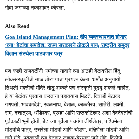
गोवा जगाच्या नकाशावर कोरला.
Also Read
Goa Island Management Plan: द्वीप व्यवस्थापनात होणार
‘त्या’ बेटांचा समावेश! राज्य सरकारने ठोकले पाय; राष्ट्रीय समुद्र
विज्ञान संस्थेला पाठवणार पत्र
पण काही राजवटींनी धर्माच्या नावाने त्या आठही बेटावरील हिंदू
लोकसंस्कृतीची नाळ तोडण्याचा प्रयत्न केला. धर्मांध अनुयायी
तिथली भक्तीची मंदिरे तोडू शकले पण संस्कृती बुडवू शकले नाहीत,
हे या बेटांवर प्रवास करताना पहावयास मिळते. दिवाडी बेटावर
गणपती, भावकादेवी, रवळनाथ, बेताळ, काळभैरव, सातेरी, लक्ष्मी,
राम, दत्तात्रय, धोंडेश्वर, ब्रम्हा आणि सप्तकोटेश्वर अशा देवदेवतांची
पूर्वकाळी भूमी होती, बेटाच्या पूर्वेला पंचगंगा तीर्थक्षेत्र, पश्चिमेला
मांडवीचे पात्र, उत्तरेला मांडवी आणि चोडण, दक्षिणेला मांडवी आणि
जुने गोवे, पूर्वकाळी त्या बेटावर जाण्या-येण्यास जुने गोवे, विठोजे,