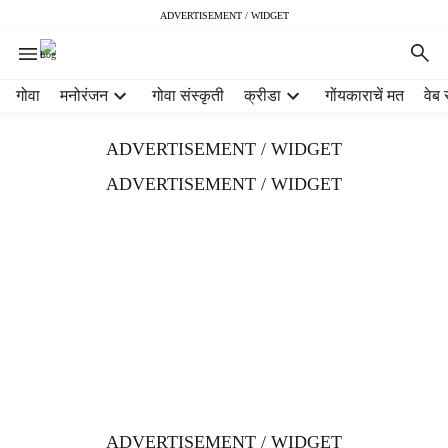
ADVERTISEMENT / WIDGET
H
गोवा
मनोरंजन
गोवा संस्कृती
क्रीडा
गोंयकाराचें मत
वेब 
e
a
ADVERTISEMENT / WIDGET
d
e
ADVERTISEMENT / WIDGET
r
m
e
n
u
i
t
e
m
s
ADVERTISEMENT / WIDGET