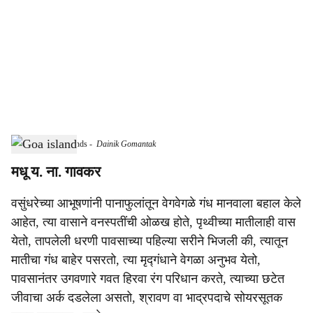
c
i
a
l
s
Mandovi River Islands
-
Dainik Gomantak
h
मधू य. ना. गावकर
a
वसुंधरेच्या आभूषणांनी पानाफुलांतून वेगवेगळे गंध मानवाला बहाल केले
r
आहेत, त्या वासाने वनस्पतींची ओळख होते, पृथ्वीच्या मातीलाही वास
e
येतो, तापलेली धरणी पावसाच्या पहिल्या सरीने भिजली की, त्यातून
मातीचा गंध बाहेर पसरतो, त्या मृद्‍गंधाने वेगळा अनुभव येतो,
पावसानंतर उगवणारे गवत हिरवा रंग परिधान करते, त्याच्या छटेत
जीवाचा अर्क दडलेला असतो, श्रावण वा भाद्रपदाचे सोयरसूतक