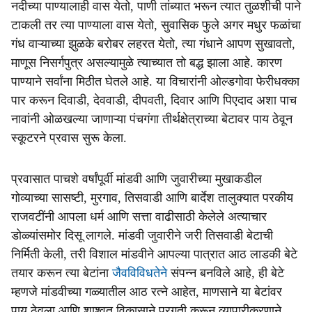
नदीच्या पाण्यालाही वास येतो, पाणी तांब्यात भरून त्यात तुळशीची पाने
टाकली तर त्या पाण्याला वास येतो, सुवासिक फुले अगर मधुर फळांचा
गंध वाऱ्याच्या झुळके बरोबर लहरत येतो, त्या गंधाने आपण सुखावतो,
माणूस निसर्गपुत्र असल्यामुळे त्याच्यात तो बद्ध झाला आहे. कारण
पाण्याने सर्वांना मिठीत घेतले आहे. या विचारांनी ओल्डगोवा फेरीधक्का
पार करून दिवाडी, देववाडी, दीपवती, दिवार आणि पिएदाद अशा पाच
नावांनी ओळखल्या जाणाऱ्या पंचगंगा तीर्थक्षेत्राच्या बेटावर पाय ठेवून
स्कूटरने प्रवास सुरू केला.
प्रवासात पाचशे वर्षांपूर्वी मांडवी आणि जुवारीच्या मुखाकडील
गोव्याच्या सासष्टी, मुरगाव, तिसवाडी आणि बार्देश तालुक्यात परकीय
राजवटींनी आपला धर्म आणि सत्ता वाढीसाठी केलेले अत्याचार
डोळ्यांसमोर दिसू लागले. मांडवी जुवारीने जरी तिसवाडी बेटाची
निर्मिती केली, तरी विशाल मांडवीने आपल्या पात्रात आठ लाडकी बेटे
तयार करून त्या बेटांना
जैवविविधतेने
संपन्न बनविले आहे, ही बेटे
म्हणजे मांडवीच्या गळ्यातील आठ रत्ने आहेत, माणसाने या बेटांवर
पाय ठेवला आणि शाश्वत विकासाने प्रगती करून व्यापारीकरणाने