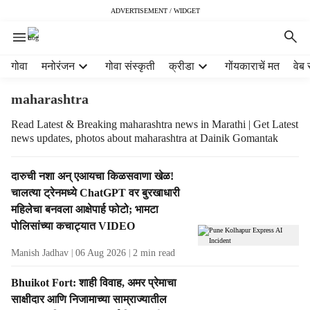
ADVERTISEMENT / WIDGET
H
गोवा
मनोरंजन
गोवा संस्कृती
क्रीडा
गोंयकाराचें मत
वेब 
e
a
maharashtra
d
e
Read Latest & Breaking maharashtra news in Marathi | Get Latest
news updates, photos about maharashtra at Dainik Gomantak
r
m
e
T
दारुची नशा अन् एआयचा किळसवाणा खेळ!
n
a
चालत्या ट्रेनमध्ये ChatGPT वर बुरखाधारी
u
g
महिलेचा बनवला आक्षेपार्ह फोटो; भामटा
i
R
पोलिसांच्या कचाट्यात VIDEO
t
e
e
s
Manish Jadhav
06 Aug 2026
2
min read
m
u
s
l
Bhuikot Fort: शाही विवाह, अमर प्रेमाचा
t
साक्षीदार आणि निजामाच्या साम्राज्यातील