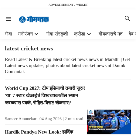
ADVERTISEMENT / WIDGET
H
गोवा
मनोरंजन
गोवा संस्कृती
क्रीडा
गोंयकाराचें मत
वेब 
e
a
latest cricket news
d
e
Read Latest & Breaking latest cricket news news in Marathi | Get
Latest news updates, photos about latest cricket news at Dainik
r
Gomantak
m
e
n
T
World Cup 2027: टीम इंडियाची तयारी सुरू!
u
a
'या' 7 स्टार खेळाडूंचं विश्वचषकातील स्थान
i
g
जवळपास पक्कं, रोहित-विराट खेळणार?
t
R
e
e
Sameer Amunekar
04 Aug 2026
2
min read
m
s
s
u
Hardik Pandya New Look: हार्दिक
l