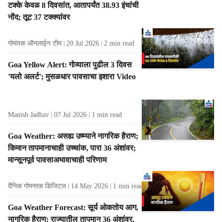
टक्‍के केवळ 8 दिवसांत, आतापर्यंत 38.93 इंचांची
t
नोंद; तूट 37 टक्‍क्‍यांवर
s
गोमंतक ऑनलाईन टीम
20 Jul 2026
2
min read
Goa Yellow Alert: गोव्याला पुढील 3 दिवस
'यलो अलर्ट'; मुसळधार पावसाचा इशारा Video
Manish Jadhav
07 Jul 2026
1
min read
Goa Weather: असह्य उष्म्याने नागरिक हैराण;
किमान तापमानाचाही उच्चांक, पारा 36 अंशांवर;
मान्सूनपूर्व पावसाअभावाचाही परिणाम
दैनिक गोमन्तक डिजिटल
14 May 2026
1
min read
Goa Weather Forecast: सूर्य ओकतोय आग,
नागरिक हैराण; राज्यातील तापमान 36 अंशांवर,