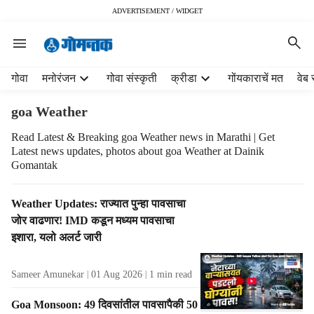
ADVERTISEMENT / WIDGET
H
गोवा
मनोरंजन
गोवा संस्कृती
क्रीडा
गोंयकाराचें मत
वेब 
e
a
goa Weather
d
e
Read Latest & Breaking goa Weather news in Marathi | Get
Latest news updates, photos about goa Weather at Dainik
r
Gomantak
m
e
n
T
Weather Updates: राज्यात पुन्हा पावसाचा
u
a
जोर वाढणार! IMD कडून मध्यम पावसाचा
i
g
इशारा, यलो अलर्ट जारी
t
R
e
e
Sameer Amunekar
01 Aug 2026
1
min read
m
s
s
u
Goa Monsoon: 49 दिवसांतील पावसापैकी 50
l