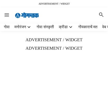
ADVERTISEMENT / WIDGET
H
गोवा
मनोरंजन
गोवा संस्कृती
क्रीडा
गोंयकाराचें मत
वेब 
e
a
ADVERTISEMENT / WIDGET
d
e
ADVERTISEMENT / WIDGET
r
m
e
n
u
i
t
e
m
s