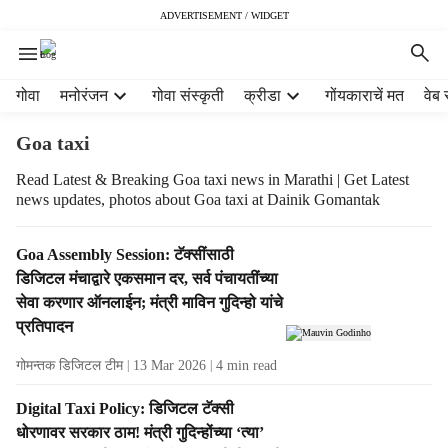
ADVERTISEMENT / WIDGET
H
गोवा
मनोरंजन
गोवा संस्कृती
क्रीडा
गोंयकाराचें मत
वेब 
e
a
Goa taxi
d
e
Read Latest & Breaking Goa taxi news in Marathi | Get Latest
news updates, photos about Goa taxi at Dainik Gomantak
r
m
e
T
Goa Assembly Session: टॅक्सींसाठी
n
a
डिजिटल मंचाद्वारे एकसमान दर, सर्व पंचायतींच्या
u
g
सेवा करणार ऑनलाईन; मंत्री माविन गुदिन्हो यांचे
i
R
प्रतिपादन
t
e
e
s
गोमन्तक डिजिटल टीम
13 Mar 2026
4
min read
m
u
s
l
Digital Taxi Policy: डिजिटल टॅक्‍सी
t
धोरणावर सरकार ठाम! मंत्री गुदिन्‍होंच्‍या ‘त्‍या’