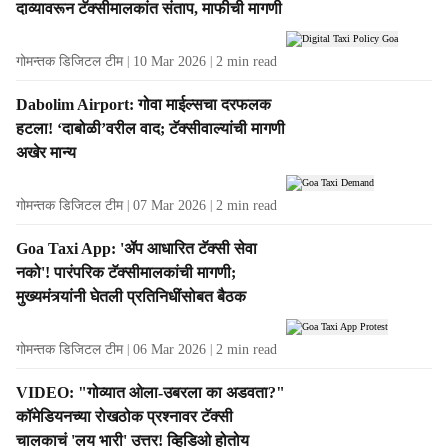
s
दाव्‍यावरून टॅक्‍सीमालकांत संताप, माफीची मागणी
गोमन्तक डिजिटल टीम
10 Mar 2026
2
min read
Dabolim Airport: गोवा माईल्सचा दरफलक
हटला! ‘दाबोळी’वरील वाद; टॅक्सीवाल्यांची मागणी
अखेर मान्य
गोमन्तक डिजिटल टीम
07 Mar 2026
2
min read
Goa Taxi App: 'ॲप आधारित टॅक्‍सी सेवा
नको'! पारंपरिक टॅक्सीमालकांची मागणी;
मुख्‍यमंत्र्यांनी घेतली प्रतिनिधींसोबत बैठक
गोमन्तक डिजिटल टीम
06 Mar 2026
2
min read
VIDEO: "गोव्यात ओला-उबरला का अडवता?"
कॉमेडियनच्या रोखठोक प्रश्नावर टॅक्सी
चालकाचं 'लय भारी' उत्तर! व्हिडिओ होतोय