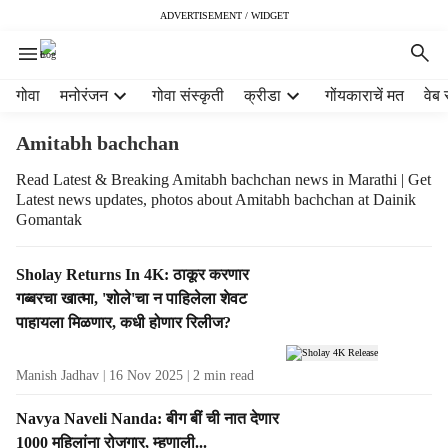
ADVERTISEMENT / WIDGET
H
गोवा
मनोरंजन
गोवा संस्कृती
क्रीडा
गोंयकाराचें मत
वेब 
e
a
Amitabh bachchan
d
e
Read Latest & Breaking Amitabh bachchan news in Marathi | Get
Latest news updates, photos about Amitabh bachchan at Dainik
r
Gomantak
m
e
n
T
Sholay Returns In 4K: ठाकूर करणार
u
a
गब्बरचा खात्मा, 'शोले'चा न पाहिलेला शेवट
i
g
पाहायला मिळणार, कधी होणार रिलीज?
t
R
e
e
Manish Jadhav
16 Nov 2025
2
min read
m
s
s
u
Navya Naveli Nanda: बीग बीं ची नात देणार
l
1000 महिलांना रोजगार, म्हणाली...