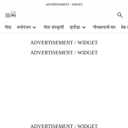
ADVERTISEMENT / WIDGET
H
गोवा
मनोरंजन
गोवा संस्कृती
क्रीडा
गोंयकाराचें मत
वेब 
e
a
ADVERTISEMENT / WIDGET
d
e
ADVERTISEMENT / WIDGET
r
m
e
n
u
i
t
e
m
s
ADVERTISEMENT / WIDGET