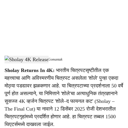
c
i
a
l
s
Sholay Returns In 4K
-
Dainik Gomantak
h
Sholay Returns In 4K:
भारतीय चित्रपटसृष्टीतील एक
a
महत्त्वाचा आणि अविस्मरणीय चित्रपट असलेला 'शोले' पुन्हा एकदा
r
मोठ्या पडद्यावर झळकणार आहे. या चित्रपटाच्या प्रदर्शनाला 50 वर्षे
पूर्ण होत असल्याने, या निमित्ताने 'शोले'चा अत्याधुनिक तंत्रज्ञानाने
e
सुसज्ज 4K व्हर्जन चित्रपट 'शोले–द फायनल कट' (Sholay –
The Final Cut) या नावाने 12 डिसेंबर 2025 रोजी देशभरातील
चित्रपटगृहांमध्ये प्रदर्शित होणार आहे. हा चित्रपट तब्बल 1500
थिएटर्समध्ये दाखवला जाईल.