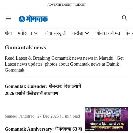
ADVERTISEMENT / WIDGET
H
गोवा
मनोरंजन
गोवा संस्कृती
क्रीडा
गोंयकाराचें मत
वेब 
e
a
Gomantak news
d
e
Read Latest & Breaking Gomantak news news in Marathi | Get
Latest news updates, photos about Gomantak news at Dainik
r
Gomantak
m
e
n
T
Gomantak Calender: गोमन्तक दिसाळ्याचें
u
a
2026 वर्साचें कॅलेंडराचें उक्तावण
i
g
t
R
e
e
Sameer Panditrao
27 Dec 2025
1
min read
m
s
s
u
Gomantak Anniversary: गोमंतकचा 63 वा
l