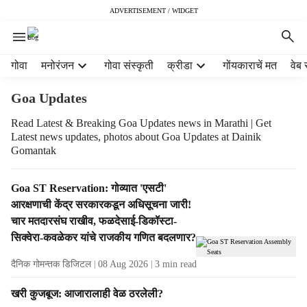
ADVERTISEMENT / WIDGET
H
गोवा
मनोरंजन
गोवा संस्कृती
क्रीडा
गोंयकाराचें मत
वेब 
e
a
Goa Updates
d
e
Read Latest & Breaking Goa Updates news in Marathi | Get
Latest news updates, photos about Goa Updates at Dainik
r
Gomantak
m
e
n
T
Goa ST Reservation: गोव्यात 'एसटी'
u
a
आरक्षणाची केंद्र सरकारकडून अधिसूचना जारी!
i
g
चार मतदारसंघ राखीव, फळदेसाई-डिकॉस्टा-
t
R
सिक्वेरा-कवळेकर यांचे राजकीय गणित बदलणार?
e
e
m
s
दैनिक गोमन्तक डिजिटल
08 Aug 2026
3
min read
s
u
l
खरी कुजबूज: आजारालाही वेळ ठरलेली?