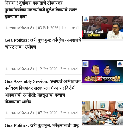
निराशा'! दुर्गादास कामतांचे टीकास्त्र;
t
मुख्‍यमंत्र्यांच्‍या मागण्‍यांकडे दुर्लक्ष केल्‍याचे स्‍पष्‍ट
s
झाल्‍याचा दावा
गोमन्तक डिजिटल टीम
03 Feb 2026
1
min read
Goa Politics: खरी कुजबुज; कॉंग्रेस आमदारांचे
‘पोस्ट लंच'' उपोषण
गोमन्तक डिजिटल टीम
12 Jan 2026
3
min read
Goa Assembly Session: 'हडफडे अग्नितांडव,
पर्यावरण विषयांवर सरकारला घेरणार'! विरोधी
आमदारांची रणनीती; महसुलाचा कणाच
मोडल्याचा आरोप
गोमन्तक डिजिटल टीम
07 Jan 2026
2
min read
Goa Politics: खरी कुजबुज; फोंड्यासाठी दामू