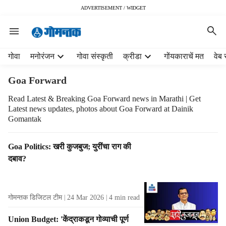
ADVERTISEMENT / WIDGET
H
गोवा
मनोरंजन
गोवा संस्कृती
क्रीडा
गोंयकाराचें मत
वेब 
e
a
Goa Forward
d
e
Read Latest & Breaking Goa Forward news in Marathi | Get
Latest news updates, photos about Goa Forward at Dainik
r
Gomantak
m
e
n
T
Goa Politics: खरी कुजबुज; युरींचा राग की
u
a
दबाव?
i
g
t
R
e
e
गोमन्तक डिजिटल टीम
24 Mar 2026
4
min read
m
s
s
u
Union Budget: 'केंद्राकडून गोव्‍याची पूर्ण
l