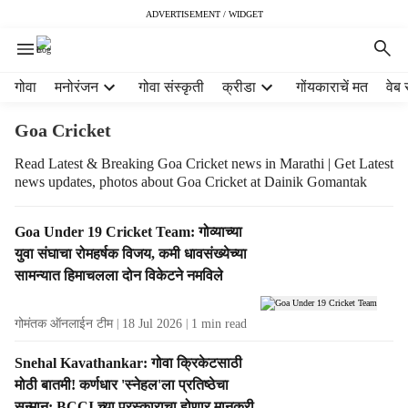
ADVERTISEMENT / WIDGET
H
गोवा
मनोरंजन
गोवा संस्कृती
क्रीडा
गोंयकाराचें मत
वेब 
e
a
Goa Cricket
d
e
Read Latest & Breaking Goa Cricket news in Marathi | Get Latest
news updates, photos about Goa Cricket at Dainik Gomantak
r
m
e
T
Goa Under 19 Cricket Team: गोव्याच्या
n
a
युवा संघाचा रोमहर्षक विजय, कमी धावसंख्येच्या
u
g
सामन्यात हिमाचलला दोन विकेटने नमविले
i
R
t
e
e
गोमंतक ऑनलाईन टीम
18 Jul 2026
1
min read
s
m
u
Snehal Kavathankar: गोवा क्रिकेटसाठी
s
l
मोठी बातमी! कर्णधार 'स्नेहल'ला प्रतिष्ठेचा
t
सन्मान; BCCI च्या पुरस्काराचा होणार मानकरी