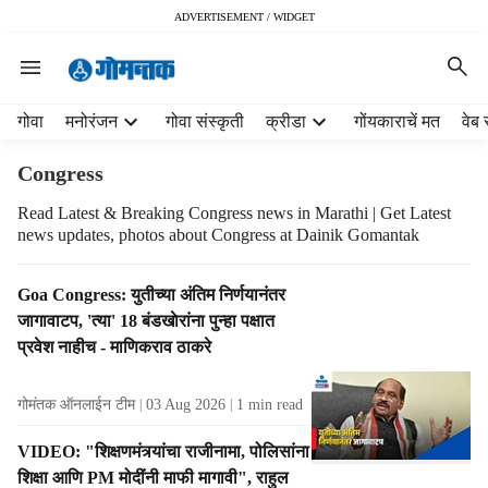
ADVERTISEMENT / WIDGET
H
गोवा
मनोरंजन
गोवा संस्कृती
क्रीडा
गोंयकाराचें मत
वेब 
e
a
Congress
d
e
Read Latest & Breaking Congress news in Marathi | Get Latest
news updates, photos about Congress at Dainik Gomantak
r
m
e
T
Goa Congress: युतीच्या अंतिम निर्णयानंतर
n
a
जागावाटप, 'त्‍या' 18 बंडखाेरांना पुन्‍हा पक्षात
u
g
प्रवेश नाहीच - माणिकराव ठाकरे
i
R
t
e
e
गोमंतक ऑनलाईन टीम
03 Aug 2026
1
min read
s
m
u
VIDEO: "शिक्षणमंत्र्यांचा राजीनामा, पोलिसांना
s
l
शिक्षा आणि PM मोदींनी माफी मागावी", राहुल
t