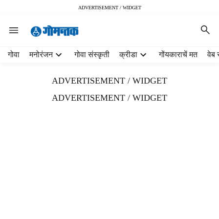
ADVERTISEMENT / WIDGET
H
गोवा
मनोरंजन
गोवा संस्कृती
क्रीडा
गोंयकाराचें मत
वेब 
e
a
ADVERTISEMENT / WIDGET
d
e
ADVERTISEMENT / WIDGET
r
m
e
n
u
i
t
e
m
s