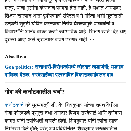
होता व गेल्या दोन वर्षांपासून एप्रिल महिन्यात शाळा भरत होत्या.
मात्र, याचा मुलांना कोणताच फायदा होत नाही, हे लक्षात आल्यावर
शिक्षण खात्याने आता पूर्वीप्रमाणे एप्रिल व मे महिना अशी मुलांसाठी
उन्हाळी सुट्टी घोषित करण्याचा निर्णय घेतल्यामुळे पालकांनी व
विद्यार्थ्यांनी आनंद व्यक्त करणे स्वाभाविक आहे. शिक्षण खाते ‘देर आए
दुरुस्त आए’ असे म्हटल्यास वावगे ठरणार नाही. ∙∙∙
Also Read
Goa politics: सत्ताधारी-विरोधकांमध्ये जोरदार खडाजंगी; मडगाव
पालिका बैठक, सरदेसाईंच्या प्रस्तावित विकासकामांवरून वाद
गोवा की कर्नाटकातील चर्चा?
कर्नाटकाचे
नवे मुख्यमंत्री डी. के. शिवकुमार यांच्या शपथविधीला
गोवा फॉरवर्डचे प्रमुख तथा आमदार विजय सरदेसाई आणि दुर्गादास
कामत यांनी उपस्थिती लावली होती. शिवकुमार यांनी त्यांना खास
निमंत्रण दिले होते; परंतु शपथविधीनंतर शिवकुमार सरकारातील