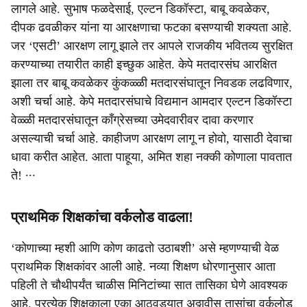
लागले आहे. सुभाष फळदेसाई, एल्टन डिकॉस्टा, बाबू कवळेकर,
दीपक ढवळीकर यांना या आरक्षणाचा फटका बसण्याची शक्यता आहे.
जर ‘एसटी’ आरक्षण लागू झाले तर आपले राजकीय भवितव्य सुरक्षित
करण्याच्या तयारीत काही इच्छुक आहेत. केपे मतदारसंघ आरक्षित
झाला तर बाबू कवळेकर कुंकळ्ळी मतदारसंघातून निवडक लढविणार,
अशी चर्चा आहे. केपे मतदारसंघाचे विद्यमान आमदार एल्टन डिकॉस्टा
वेळ्ळी मतदारसंघातून काँग्रेसच्या उमेदवारीवर दावा करणार
असल्याची चर्चा आहे. काहीजण आरक्षण लागू न होवो, यासाठी देवाचा
धावा करीत आहेत. आता पाहूया, अमित शहा नक्की कोणाला पावतात
ते! ∙∙∙
प्राथमिक शिक्षकांचा वर्कलोड वाढला!
‘कोणाच्या म्हशी आणि कोण काढतो उठाबशी’ असे म्हणण्याची वेळ
प्राथमिक शिक्षकांवर आली आहे. नव्या शिक्षण धोरणानुसार आता
पहिली ते चौथीपर्यंत चाळीस मिनिटांच्या सात तासिका घेणे आवश्यक
आहे. प्रत्येक शिक्षकाला एका आठवड्यात अठ्ठावीस तासांचा वर्कलोड