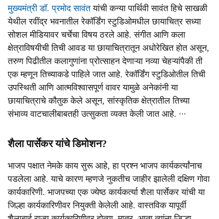
मुख्यमंत्री डॉ. प्रमोद सावंत
यांची कन्या पार्थिवी सावंत हिचे साखळी
येथील रवींद्र भवनातील रेकॉर्डिंग स्टुडिओमधील छायाचित्र सध्या
सोशल मीडियावर चर्चेचा विषय ठरले आहे. संगीत आणि कला
क्षेत्राविषयीची तिची आवड या छायाचित्रातून अधोरेखित होत असून,
तरुण पिढीतील कलागुणांना प्रोत्साहन देणाऱ्या नव्या चेहऱ्यांपैकी ती
एक म्हणून तिच्याकडे पाहिले जात आहे. रेकॉर्डिंग स्टुडिओतील तिची
उपस्थिती आणि आत्मविश्वासपूर्ण वावर यामुळे अनेकांनी या
छायाचित्राचे कौतुक केले असून, सांस्कृतिक क्षेत्रातील तिच्या
संभाव्य वाटचालीबाबतही उत्सुकता व्यक्त केली जात आहे. ∙∙∙
शैला पार्सेकर यांचे डिमोशन?
भाजप पक्षात नेमके काय सुरू आहे, हा प्रश्न भाजप कार्यकर्त्यांनाच
पडलेला आहे. याचे कारण म्हणजे नुकतीच जाहीर झालेली दक्षिण गोवा
कार्यकारिणी. भाजपच्या एक ज्येष्ठ कार्यकर्त्या शैला पार्सेकर यांची या
जिल्हा कार्यकारिणीवर नियुक्ती केलेली आहे. वास्तविक यापूर्वी
शैलाबाई राज्य कार्यकारिणीवर होत्या. मात्र, आता त्यांना जिल्हा