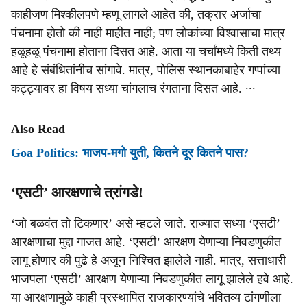
काहीजण मिश्‍कीलपणे म्हणू लागले आहेत की, तक्रार अर्जाचा
पंचनामा होतो की नाही माहीत नाही; पण लोकांच्या विश्वासाचा मात्र
हळूहळू पंचनामा होताना दिसत आहे. आता या चर्चांमध्ये किती तथ्य
आहे हे संबंधितांनीच सांगावे. मात्र, पोलिस स्थानकाबाहेर गप्पांच्या
कट्ट्यावर हा विषय सध्या चांगलाच रंगताना दिसत आहे. ∙∙∙
Also Read
Goa Politics: भाजप-मगो युती, कितने दूर कितने पास?
‘एसटी’ आरक्षणाचे त्रांगडे!
‘जो बळवंत तो टिकणार’ असे म्हटले जाते. राज्यात सध्या ‘एसटी’
आरक्षणाचा मुद्दा गाजत आहे. ‘एसटी’ आरक्षण येणाऱ्या निवडणुकीत
लागू होणार की पुढे हे अजून निश्चित झालेले नाही. मात्र, सत्ताधारी
भाजपला ‘एसटी’ आरक्षण येणाऱ्या निवडणुकीत लागू झालेले हवे आहे.
या आरक्षणामुळे काही प्रस्थापित राजकारण्यांचे भवितव्य टांगणीला