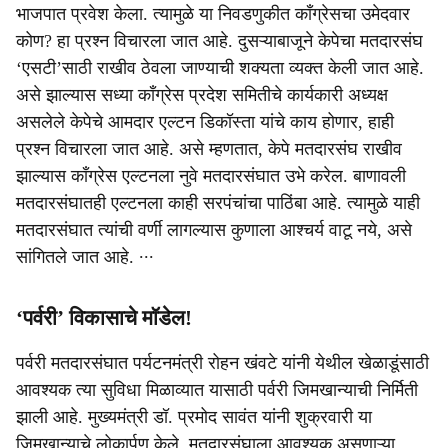
भाजपात प्रवेश केला. त्‍यामुळे या निवडणुकीत काँग्रेसचा उमेदवार
कोण? हा प्रश्‍न विचारला जात आहे. दुसऱ्याबाजूने केपेचा मतदारसंघ
‘एसटी’साठी राखीव ठेवला जाण्‍याची शक्‍यता व्‍यक्‍त केली जात आहे.
असे झाल्‍यास सध्‍या काँग्रेस प्रदेश समितीचे कार्यकारी अध्‍यक्ष
असलेले केपेचे आमदार एल्‍टन डिकॉस्‍ता यांचे काय होणार, हाही
प्रश्‍न विचारला जात आहे. असे म्‍हणतात, केपे मतदारसंघ राखीव
झाल्‍यास काँग्रेस एल्‍टनला नुवे मतदारसंघात उभे करेल. बाणावली
मतदारसंघातही एल्‍टनला काही सरपंचांचा पाठिंबा आहे. त्‍यामुळे याही
मतदारसंघात त्‍यांची वर्णी लागल्‍यास कुणाला आश्‍चर्य वाटू नये, असे
सांगितले जात आहे. ∙∙∙
‘पर्वरी’ विकासाचे मॉडेल!
पर्वरी मतदारसंघात पर्यटनमंत्री रोहन खंवटे यांनी येथील खेळाडूंसाठी
आवश्यक त्या सुविधा मिळाव्यात यासाठी पर्वरी जिमखान्याची निर्मिती
झाली आहे. मुख्यमंत्री डॉ. प्रमोद सावंत यांनी शुक्रवारी या
जिमखान्याचे लोकार्पण केले. मतदारसंघाला आवश्यक असणाऱ्या