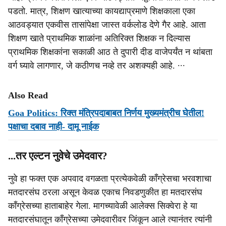
पडतो. मात्र, शिक्षण खात्याच्या कायद्याप्रमाणे शिक्षकाला एका
आठवड्यात एकवीस तासांपेक्षा जास्त वर्कलोड देणे गैर आहे. आता
शिक्षण खाते प्राथमिक शाळांना अतिरिक्त शिक्षक न दिल्यास
प्राथमिक शिक्षकांना सकाळी आठ ते दुपारी दीड वाजेपर्यंत न थांबता
वर्ग घ्यावे लागणार, जे कठीणच नव्हे तर अशक्यही आहे. ∙∙∙
Also Read
Goa Politics: रिक्त मंत्रिपदाबाबत निर्णय मुख्यमंत्रीच घेतील!
पक्षाचा दबाव नाही- दामू नाईक
...तर एल्‍टन नुवेचे उमेदवार?
नुवे हा फक्‍त एक अपवाद वगळता प्रत्‍येकवेळी काँग्रेसचा भरवशाचा
मतदारसंघ ठरला असून केवळ एकाच निवडणुकीत हा मतदारसंघ
काँग्रेसच्‍या हाताबाहेर गेला. मागच्‍यावेळी आलेक्‍स सिक्‍वेरा हे या
मतदारसंघातून काँग्रेसच्‍या उमेदवारीवर जिंकून आले त्‍यानंतर त्‍यांनी