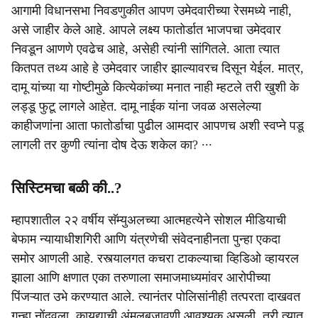
आगामी विधानसभा निवडणुकीत आपण उमेदवारीच्‍या रेसमध्‍ये नाही,
असे जाहीर केले आहे. आपले लक्ष्‍य फातोर्डात भाजपचा उमेदवार
निवडून आणणे एवढेच आहे, असेही त्‍यांनी सांगितले. आता त्‍यात
कितपत तथ्‍य आहे हे उमेदवार जाहीर झाल्‍यावरच दिसून येईल. मात्र,
दामू यांच्‍या या गोष्‍टीमुळे कित्‍येकांच्‍या मनात नाही म्‍हटले तरी खुशी के
लड्डू फुटू लागले आहेत. दामू नाईक यांना जवळ असलेल्‍या
काहीजणांना आता फातोर्डाचा पुढील आमदार आपणच अशी स्‍वप्‍ने पडू
लागली तर कुणी त्‍यांना दोष देऊ शकेल का? ∙∙∙
सिस्टिमचा बळी की..?
म्हापशातील २२ वर्षीय सॅम्युअलच्या आत्महत्येने सोशल मीडियाची
बेफाम न्यायाधीशगिरी आणि यंत्रणेची संवेदनाहीनता पुन्हा एकदा
समोर आणली आहे. रस्त्यालगत कचरा टाकल्याचा व्हिडिओ व्हायरल
झाला आणि क्षणात एका तरुणाला समाजमाध्यमांवर आरोपीच्या
पिंजऱ्यात उभे करण्यात आले. त्यानंतर पोलिसांनीही तत्परता दाखवत
गुन्हा नोंदवला. कायद्याची अंमलबजावणी आवश्यक असली, तरी त्यात