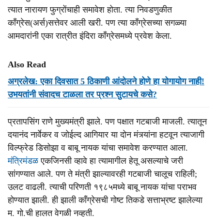
त्यात नारायण फुग्रोंचाही समावेश होता. त्या निवडणुकीत
कॉंग्रेस(अर्स)सत्तेवर आली खरी. पण त्या कॉंग्रेसच्या सगळ्या
आमदारांनी एका रात्रीत इंदिरा कॉंग्रेसमध्ये प्रवेश केला.
Also Read
अग्रलेख: एका दिवसात 5 ठिकाणी आंदोलने होणे हा योगायोग नाही!
उभयतांनी संवादच टाळला तर प्रश्‍न सुटायचे कसे?
प्रतापसिंग राणे मुख्यमंत्री झाले. पण पक्षात गटबाजी माजली. त्यातून
दयानंद नार्वेकर व जोईल्द आगियार या दोन मंत्र्यांना हटवून त्याजागी
विल्फ्रेड डिसोझा व बाबू नायक यांचा समावेश करण्यात आला.
मंत्रिमंडळ
एकजिनसी व्हावे हा त्यामागील हेतू असल्याचे जरी
सांगण्यात आले. पण ते मंत्री झाल्यावरही गटबाजी चालूच राहिली;
उलट वाढली. त्याची परिणती १९८५मध्ये बाबू नायक यांचा पराभव
होण्यात झाली. ही झाली कॉंग्रेसची गोष्ट तिकडे सत्ताभ्रष्ट झालेल्या
म. गो.ची हालत वेगळी नव्हती.