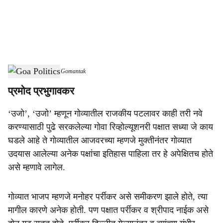
i
a
l
s
Goa Politics
-
Dainik Gomantak
h
प्रमोद प्रभुगावकर
a
‘उजो’, ‘उजो’ म्हणून गोव्यातील राजकीय पटलावर काही तरी नवे
r
करण्यासाठी पुढे सरकलेल्या गोवा रिव्होल्यूशनरी पक्षात सध्या जे काय
e
घडले आहे ते गोव्यातील आजवरच्या म्हणजे मुक्तीनंतर गोव्यात
उदयास आलेल्या अनेक पक्षांचा इतिहास पाहिला तर हे अपेक्षितच होते
असे म्हणावे लागेल.
गोव्यात भाजप म्हणजे मनोहर पर्रीकर असे समीकरण झाले होते, त्या
मागील कारणे अनेक होती. पण पक्षात पर्रीकर व श्रीपाद नाईक असे