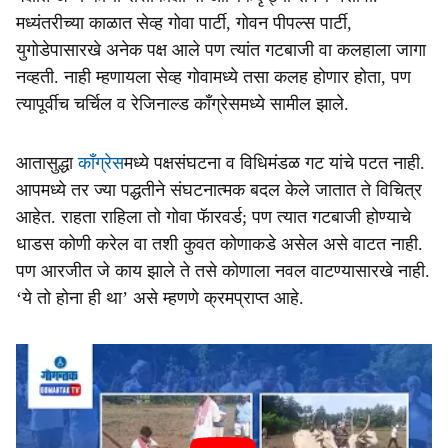
मध्यंतरीच्या काळात सेव्ह गोवा पार्टी, गोवन पीपल्स पार्टी,
युगोडेपासारखे अनेक पक्ष आले पण त्यांत गटबाजी वा कलहाला जागा
नव्हती. नाही म्हणायला सेव्ह गोवामध्ये तसा कलह होणार होता, पण
त्यापूर्वीच चर्चिल व रेजिनाल्ड कॉंग्रेसमध्ये सामील झाले.
आतासुद्धा
कॉंग्रेस
मध्ये पक्षसंघटना व विधिमंडळ गट यांचे पटत नाही.
आपमध्ये तर ज्या पद्धतीने संघटनात्मक बदल केले जातात ते विचित्र
आहेत. राहता राहिला तो गोवा फॅारवर्ड; पण त्यात गटबाजी होण्याचे
धाडस कोणी करेल वा तशी कुवत कोणाकडे असेल असे वाटत नाही.
पण आरजीत जे काय झाले ते तसे कोणाला नवल वाटण्यासारखे नाही.
‘ये तो होना ही था’ असे म्हणणे क्रमप्राप्त आहे.