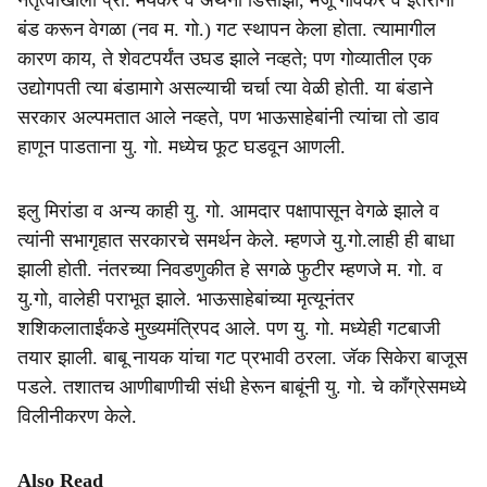
नेतृत्वाखाली प्रा. मयेकर व अँथनी डिसोझा, मंजू गावकर व इतरांनी
बंड करून वेगळा (नव म. गो.) गट स्थापन केला होता. त्यामागील
कारण काय, ते शेवटपर्यंत उघड झाले नव्हते; पण गोव्यातील एक
उद्योगपती त्या बंडामागे असल्याची चर्चा त्या वेळी होती. या बंडाने
सरकार अल्पमतात आले नव्हते, पण भाऊसाहेबांनी त्यांचा तो डाव
हाणून पाडताना यु. गो. मध्येच फूट घडवून आणली.
इलु मिरांडा व अन्य काही यु. गो. आमदार पक्षापासून वेगळे झाले व
त्यांनी सभागृहात सरकारचे समर्थन केले. म्हणजे यु.गो.लाही ही बाधा
झाली होती. नंतरच्या निवडणुकीत हे सगळे फुटीर म्हणजे म. गो. व
यु.गो, वालेही पराभूत झाले. भाऊसाहेबांच्या मृत्यूनंतर
शशिकलाताईंकडे मुख्यमंत्रिपद आले. पण यु. गो. मध्येही गटबाजी
तयार झाली. बाबू नायक यांचा गट प्रभावी ठरला. जॅक सिकेरा बाजूस
पडले. तशातच आणीबाणीची संधी हेरून बाबूंनी यु. गो. चे कॉंग्रेसमध्ये
विलीनीकरण केले.
Also Read