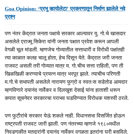
Goa Opinion: ‘प्रभु व्हायोलेटा’ प्रकरणातून निर्माण झालेले नवे
प्रश्न
पण नंतर केंद्रात जनता पक्षाचे सरकार आल्यावर यु. गो.चे खासदार
असलेले एराज्मू सिकेरा यांनी जनता पक्षात प्रवेश करून आपली
वेगळी चूल मांडली. म्हणजेच गोव्यातील सत्ताधारी व विरोधी पक्षांतही
त्या काळात कलह चालू होता, हेच दिसून येते. केंद्रात जरी जनता
राजवट असली तरी गोव्यात मात्र म. गो.चीच सत्ता राहिली, पण ती
खिळखिळी करण्याचे प्रयत्न मात्र भरपूर झाले. त्याचीच परिणती
म.गो.चे सभापती असलेले नारायण फुग्रो व स्वतःस सडेतोड आमदार
म्हणविणारे दयानंद नार्वेकर व दिलखुश देसाई यांना हाताशी धरून
कपात सूचनेवर सरकारचा पराभव घडविण्यात विरोधक यशस्वी ठरले.
पण फुटीरांचे सरकार येऊं शकले नाही. विधानसभा विसर्जित होऊन
राष्ट्रपती राजवट जारी झाली. पण नंतरच्या म्हणजे १९८०मधील
निवडणुकीत मतदारांनी दयानंद नार्वेकर वगळता इतरांना घरी बसविले.