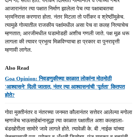
दोन गट सतत होते. पर्रीकर दिल्लीत गेल्यानंतर व त्यांच्या गंभीर
आजारानंतर त्या पक्षात निर्माण झालेला पेच त्या पक्षाबाबतचा
भ्रमनिरास करणारा होता. नंतर मिटला तो पर्रीकर व श्रेष्ठींमुळेच.
त्यामुळे गोव्यातील राजकीय पक्षांमधील असा पेच वा कलह नित्याचेच
म्हणतात; आरजीमधील घडामोडही अशीच गणली जाते. पक्ष मूळ धरू
लागला की त्यावर प्रभुत्व मिळविण्याचा हा प्रकार वा पुनरावृत्ती
म्हणावी लागेल.
Also Read
Goa Opinion: निवडणुकीच्या काळात लोकांना मोठमोठी
'आश्वासने' दिली जातात, नंतर त्या आश्वासनांची 'पूर्तता' कितपत
होते?
गोवा मुक्तीनंतर व नंतरच्या जनमत कौलानंतर सत्तेवर आलेल्या मगोला
म्हणजेच भाऊसाहेबांनासुद्धा त्या काळात पक्षातील अशा कलहाला-
बंडखोरीला सामोरे जावे लागले होते. त्यावेळी के. बी .नाईक यांच्या