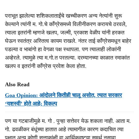
पराभूत झालेल्या शशिकलाताईंचे खच्चीकरण अन्य नेत्यांनी सुरू
केल्याने त्यांनी म. गो.चे कॉंग्रेसमध्ये विलीनीकरण करायचे ठरवले,
त्याला इतरांनी म्हणजे खलप, जल्मी, प्रकाश वेळीप यांनी हरकत
घेऊन स्वतंत्र अस्तित्व कायम राखले. नंतर ताई कॉंग्रेसमधून बाहेर
पडल्या व भाबांगो हा वेगळा पक्ष स्थापला. पण त्यालाही लोकांनी
अव्हेरले. त्यामुळे त्या म.गो.त परतल्या. दरम्यानच्या काळात रमाकांत
खलप व इतरांनी कॉंग्रेस प्रवेश केला होता.
Also Read
Goa Opinion: आंदोलने कितीही चालू असोत, त्यात सरकार
‘यशस्वी’ होते आहे; विकल्प
पण या गटबाजीमुळे म. गो . पुन्हा सत्तेवर येऊ शकला नाही. आता म.
गो. ढवळीकर बंधूंच्या हातात आहे त्यामागील कारण कदाचित त्या
पक्षात अन्य कोणी सत्ताकांक्षी वा आर्थिकदृष्ट्या समर्थ नसावा.