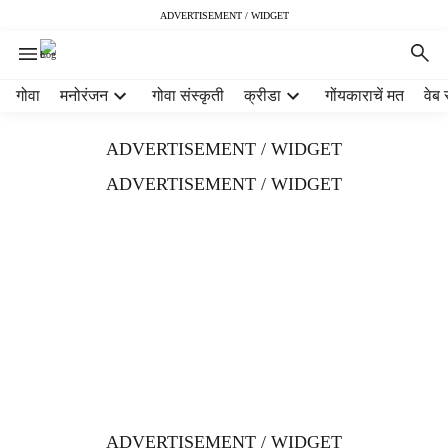
ADVERTISEMENT / WIDGET
H
गोवा
मनोरंजन
गोवा संस्कृती
क्रीडा
गोंयकाराचें मत
वेब 
e
a
ADVERTISEMENT / WIDGET
d
e
ADVERTISEMENT / WIDGET
r
m
e
n
u
i
t
e
m
s
ADVERTISEMENT / WIDGET