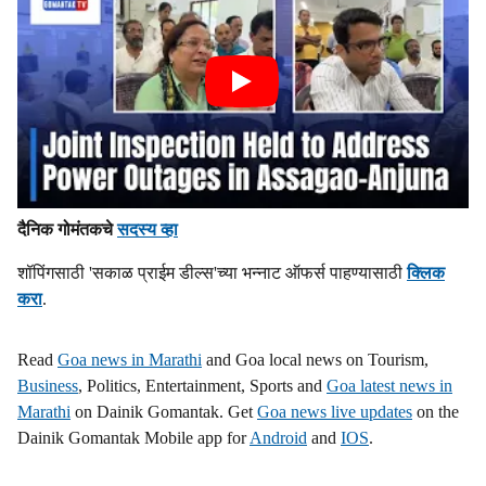
दैनिक गोमंतकचे
सदस्य व्हा
शॉपिंगसाठी 'सकाळ प्राईम डील्स'च्या भन्नाट ऑफर्स पाहण्यासाठी
क्लिक
करा
.
Read
Goa news in Marathi
and Goa local news on Tourism,
Business
, Politics, Entertainment, Sports and
Goa latest news in
Marathi
on Dainik Gomantak. Get
Goa news live updates
on the
Dainik Gomantak Mobile app for
Android
and
IOS
.