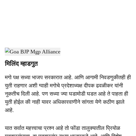
i
a
l
s
Goa Politics
-
Dainik Gomantak
h
मिलिंद म्हाडगुत
a
मगो पक्ष सध्या भाजप सरकारात आहे. आणि आगामी निवडणुकीतही ही
r
युती राहणार अशी ग्वाही मगोचे प्रदेशाध्यक्ष दीपक ढवळीकर यांनी
e
नुकतीच दिली आहे. पण सध्या ज्या घडामोडी घडत आहे ते पाहता ही
युती होईल की नाही यावर अधिकारवाणीने सांगता येणे कठीण झाले
आहे.
यात सर्वात महत्त्वाचा प्रश्न आहे तो फोंडा तालुक्यातील प्रियोळ