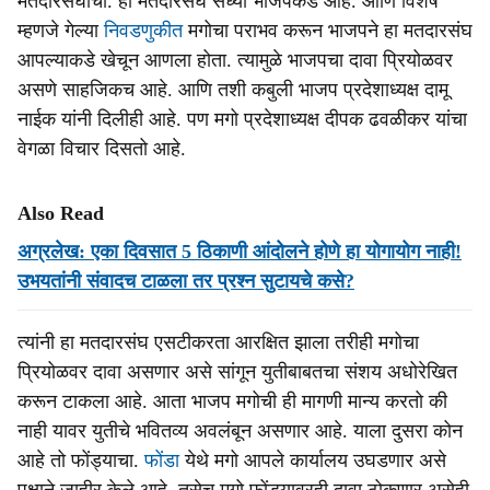
मतदारसंघाचा. हा मतदारसंघ सध्या भाजपकडे आहे. आणि विशेष
म्हणजे गेल्या
निवडणुकीत
मगोचा पराभव करून भाजपने हा मतदारसंघ
आपल्याकडे खेचून आणला होता. त्यामुळे भाजपचा दावा प्रियोळवर
असणे साहजिकच आहे. आणि तशी कबुली भाजप प्रदेशाध्यक्ष दामू
नाईक यांनी दिलीही आहे. पण मगो प्रदेशाध्यक्ष दीपक ढवळीकर यांचा
वेगळा विचार दिसतो आहे.
Also Read
अग्रलेख: एका दिवसात 5 ठिकाणी आंदोलने होणे हा योगायोग नाही!
उभयतांनी संवादच टाळला तर प्रश्‍न सुटायचे कसे?
त्यांनी हा मतदारसंघ एसटीकरता आरक्षित झाला तरीही मगोचा
प्रियोळवर दावा असणार असे सांगून युतीबाबतचा संशय अधोरेखित
करून टाकला आहे. आता भाजप मगोची ही मागणी मान्य करतो की
नाही यावर युतीचे भवितव्य अवलंबून असणार आहे. याला दुसरा कोन
आहे तो फोंड्याचा.
फोंडा
येथे मगो आपले कार्यालय उघडणार असे