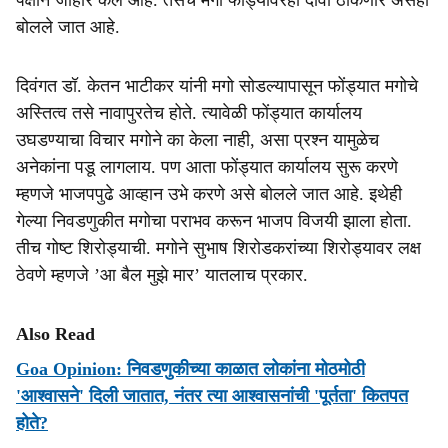
पक्षाने जाहीर केले आहे. तसेच मगो फोंड्यावरही दावा ठोकणार असेही
बोलले जात आहे.
दिवंगत डॉ. केतन भाटीकर यांनी मगो सोडल्यापासून फोंड्यात मगोचे
अस्तित्व तसे नावापुरतेच होते. त्यावेळी फोंड्यात कार्यालय
उघडण्याचा विचार मगोने का केला नाही, असा प्रश्न यामुळेच
अनेकांना पडू लागलाय. पण आता फोंड्यात कार्यालय सुरू करणे
म्हणजे भाजपपुढे आव्हान उभे करणे असे बोलले जात आहे. इथेही
गेल्या निवडणुकीत मगोचा पराभव करून भाजप विजयी झाला होता.
तीच गोष्ट शिरोड्याची. मगोने सुभाष शिरोडकरांच्या शिरोड्यावर लक्ष
ठेवणे म्हणजे ’आ बैल मुझे मार’ यातलाच प्रकार.
Also Read
Goa Opinion: निवडणुकीच्या काळात लोकांना मोठमोठी
'आश्वासने' दिली जातात, नंतर त्या आश्वासनांची 'पूर्तता' कितपत
होते?