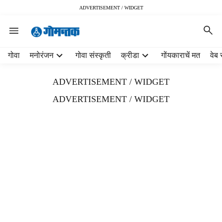
ADVERTISEMENT / WIDGET
H
गोवा
मनोरंजन
गोवा संस्कृती
क्रीडा
गोंयकाराचें मत
वेब 
e
a
ADVERTISEMENT / WIDGET
d
e
ADVERTISEMENT / WIDGET
r
m
e
n
u
i
t
e
m
s