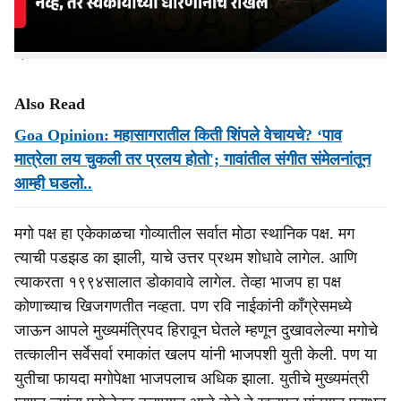
असलेल्या संघर्षावर बोलताना त्यांनी आपवरही तोंडसुख घेतले. पण
आप म्हणा वा आरजी म्हणा मगोला रोखू शकतात की काय, हाच मोठा
प्रश्न आहे.
Also Read
Goa Opinion: महासागरातील किती शिंपले वेचायचे? ‘पाव
मात्रेला लय चुकली तर प्रलय होतो'; गावांतील संगीत संमेलनांतून
आम्ही घडलो..
मगो पक्ष हा एकेकाळचा गोव्यातील सर्वात मोठा स्थानिक पक्ष. मग
त्याची पडझड का झाली, याचे उत्तर प्रथम शोधावे लागेल. आणि
त्याकरता १९९४सालात डोकावावे लागेल. तेव्हा भाजप हा पक्ष
कोणाच्याच खिजगणतीत नव्हता. पण रवि नाईकांनी कॉंग्रेसमध्ये
जाऊन आपले मुख्यमंत्रिपद हिरावून घेतले म्हणून दुखावलेल्या मगोचे
तत्कालीन सर्वेसर्वा रमाकांत खलप यांनी भाजपशी युती केली. पण या
युतीचा फायदा मगोपेक्षा भाजपलाच अधिक झाला. युतीचे मुख्यमंत्री