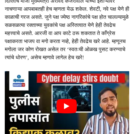
दिल्लीचे माजी मुख्यमंत्री अरविंद केजरीवाल यांच्या इशाऱ्यावर
नाचणाऱ्या आपबाबतही हेच म्हणता येऊ शकेल. शेवटी, नवे पक्ष येणे ही
काळाची गरज असते. जुने पक्ष ज्येष्ठ नागरिकांचे पक्ष होत चालल्यामुळे
सळसळत्या रक्ताच्या युवकांचे पक्ष अस्तित्वात येणे हेही तेवढेच
महत्त्वाचे असते. आरजी वा आप काटे ठरू शकतात ते कॉंग्रेस
पक्षाकरता भाजप वा मगो करता नव्हे, हेही तेवढेच खरे आहे. म्हणूनच
मगोला जर कोण रोखत असेल तर ‘स्वतःची ओळख पुसट करण्याचे
त्यांचे धोरण’, असेच म्हणावे लागेल हेच खरे!