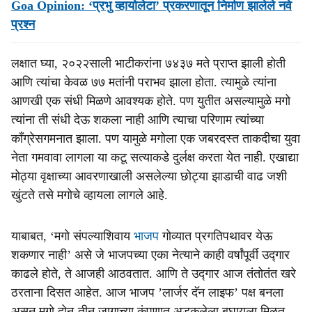
Goa Opinion: ‘प्रभु व्हायोलेटा’ प्रकरणातून निर्माण झालेले नवे
प्रश्न
लक्षात घ्या, २०२२साली भाटीकरांना ७४३७ मते प्राप्त झाली होती
आणि त्यांचा केवळ ७७ मतांनी पराभव झाला होता. त्यामुळे त्यांना
आणखी एक संधी मिळणे आवश्यक होते. पण युतीत असल्यामुळे मगो
त्यांना ती संधी देऊ शकला नाही आणि त्याचा परिणाम त्यांच्या
कॉंग्रेसगमनात झाला. पण यामुळे मगोला एक जबरदस्त ताकदीचा युवा
नेता गमवावा लागला या कटू सत्याकडे दुर्लक्ष करता येत नाही. एखाद्या
मोठ्या वृक्षाच्या आवरणाखाली असलेल्या छोट्या झाडाची वाढ जशी
खुंटते तसे मगोचे व्हायला लागले आहे.
याबाबत, ‘मगो संपल्याशिवाय
भाजप
गोव्यात प्रगतिपथावर येऊ
शकणार नाही’ असे जे भाजपच्या एका नेत्याने काही वर्षांपूर्वी उद्गार
काढले होते, ते आजही आठवतात. आणि ते उद्गार आज तंतोतंत खरे
ठरताना दिसत आहेत. आज भाजप ’लार्जर दॅन लाइफ’ पक्ष बनला
असून मगो दोन-तीन जागाच्या कुंपणात अडकलेला बघायला मिळत