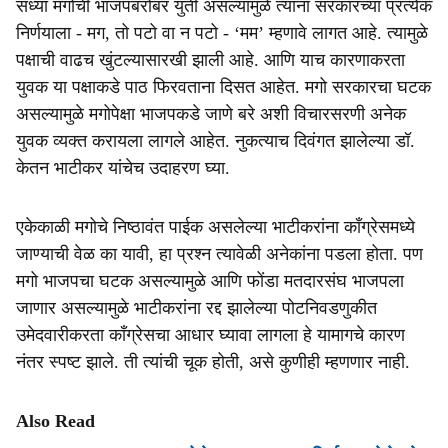
सध्या मगोची भाजपबरोबर युती असल्यामुळे त्यांना सरकारच्या प्रत्येक
निर्णयाला - मग, तो पटो वा न पटो - ‘मम’ म्हणावे लागत आहे. त्यामुळे
पक्षाची वाढच खुंटल्यासारखी झाली आहे. आणि याच कारणाकरता
युवक या पक्षाकडे पाठ फिरवताना दिसत आहेत. मगो सरकारचा घटक
असल्यामुळे मगोपेक्षा भाजपकडे जाणे बरे अशी विचारसरणी अनेक
युवक व्यक्त करायला लागले आहेत. नुकत्याच दिवंगत झालेल्या डॉ.
केतन भाटीकर यांचेच उदाहरण घ्या.
एकेकाळी मगोचे निष्ठावंत पाईक असलेल्या भाटीकरांना कॉंग्रेसमध्ये
जाण्याची वेळ का यावी, हा प्रश्न त्यावेळी अनेकांना पडला होता. पण
मगो भाजपचा घटक असल्यामुळे आणि फोंडा मतदारसंघ भाजपला
जाणार असल्यामुळे भाटीकरांना रद्द झालेल्या पोटनिवडणुकीत
उमेदवारीकरता कॉंग्रेसचा आधार घ्यावा लागला हे यामागचे कारण
नंतर स्पष्ट झाले. ती त्यांची चूक होती, असे कुणीही म्हणणार नाही.
Also Read