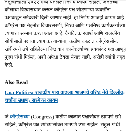
नेतृत्वाखाली २०२२ मध्ये घेतलेला निर्णय कायम राहील. जनतेच्या
कौलाचा विश्वासघात करून काँग्रेस पक्ष सोडणाऱ्या व्यक्तींना
पक्षाकडून उमेदवारी दिली जाणार नाही, हा निर्णय आजही कायम आहे.
काँग्रेस पक्ष नेहमीच विचारसरणी, निष्ठा आणि पक्षनिष्ठ कार्यकर्त्यांच्या
त्यागाचा सन्मान करत आला आहे. वैयक्तिक स्वार्थ आणि राजकीय
सोयीसाठी पक्षाचा त्याग करणाऱ्यांना, कठीण काळात काँग्रेससोबत
खंबीरपणे उभे राहिलेल्या निष्ठावान कार्यकर्त्यांच्या हक्कांवर गदा आणून
पुन्हा संधी मिळेल, अशी अपेक्षा ठेवता येणार नाही, असेही त्यांनी नमूद
केले.
Also Read
Goa Politics: राजकीय पारा वाढला! भाजपचे वरिष्‍ठ नेते दिल्लीत;
चर्चांना उधाण; सस्‍पेन्‍स कायम
जे
काँग्रेसच्या
(Congress) कठीण काळात पक्षासोबत ठामपणे उभे
राहिले, काँग्रेस पक्ष त्यांच्यासोबत ठामपणे उभा राहील. राहुल गांधी