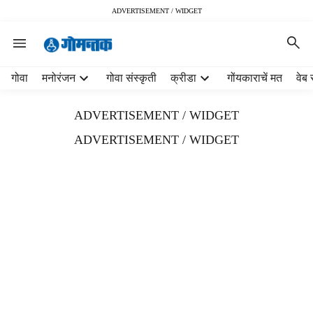
ADVERTISEMENT / WIDGET
H
गोवा
मनोरंजन
गोवा संस्कृती
क्रीडा
गोंयकाराचें मत
वेब 
e
a
ADVERTISEMENT / WIDGET
d
e
ADVERTISEMENT / WIDGET
r
m
e
n
u
i
t
e
m
s