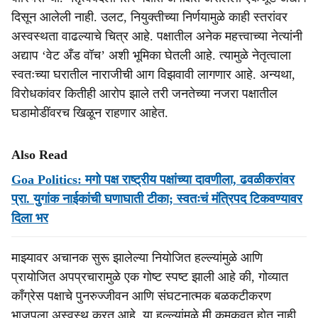
दिसून आलेली नाही. उलट, नियुक्तीच्या निर्णयामुळे काही स्तरांवर
अस्वस्थता वाढल्याचे चित्र आहे. पक्षातील अनेक महत्त्वाच्या नेत्यांनी
अद्याप ‘वेट अँड वॉच’ अशी भूमिका घेतली आहे. त्यामुळे नेतृत्वाला
स्वतःच्या घरातील नाराजीची आग विझवावी लागणार आहे. अन्यथा,
विरोधकांवर कितीही आरोप झाले तरी जनतेच्या नजरा पक्षातील
घडामोडींवरच खिळून राहणार आहेत.
Also Read
Goa Politics: मगो पक्ष राष्ट्रीय पक्षांच्या दावणीला, ढवळीकरांवर
प्रा. युगांक नाईकांची घणाघाती टीका; स्वतःचं मंत्रिपद टिकवण्यावर
दिला भर
माझ्यावर अचानक सुरू झालेल्या नियोजित हल्ल्यांमुळे आणि
प्रायोजित अपप्रचारामुळे एक गोष्ट स्पष्ट झाली आहे की, गोव्यात
काँग्रेस पक्षाचे पुनरुज्जीवन आणि संघटनात्मक बळकटीकरण
भाजपला अस्वस्थ करत आहे. या हल्ल्यांमुळे मी कमकुवत होत नाही.