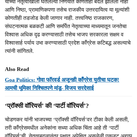
यांच्या नेतृत्वाखाली घेतलेल्या निर्णयात कोणताही बदल झालेला नाही
आणि निष्ठा, प्रामाणिकपणा तसेच राजकीय उत्तरदायित्व या मूल्यांशी
कोणतीही तडजोड केली जाणार नाही. तत्त्वनिष्ठ राजकारण,
संघटनात्मक बळकटी आणि समर्पित नेतृत्वाच्या माध्यमातून जनतेचा
विश्वास अधिक दृढ करण्यासाठी तसेच भाजप सरकारला सक्षम व
विश्वासार्ह पर्याय उभा करण्यासाठी प्रदेश काँग्रेस कटिबद्ध असल्याचे
त्यांनी सांगितले.
Also Read
Goa Politics: गोवा फॉरवर्ड अजूनही काँग्रेस युतीचा घटक!
आमची भूमिका निश्चितपणे मांडू- विजय सरदेसाई
‘प्रॉक्सी वॉरियर्स’ की ‘पार्टी वॉरियर्स’?
चोडणकर यांनी भाजपच्या ‘प्रॉक्सी वॉरियर्स’वर टीका केली असली,
तरी काँग्रेसमधील अनेकांना सध्या अधिक चिंता आहे ती ‘पार्टी
वॉरियर्स’ची. नेतृत्वबदलानंतर पक्षात अपेक्षित असलेली एकजूट अद्याप