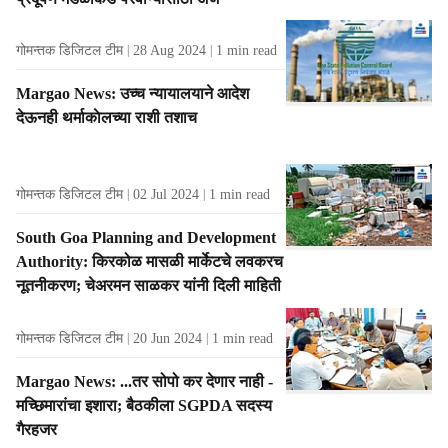
गोमन्तक डिजिटल टीम
28 Aug 2024
1
min read
Margao News: उच्‍च न्‍यायालयाने आदेश
देऊनही थर्माकाेलच्‍या राशी तशाच
गोमन्तक डिजिटल टीम
02 Jul 2024
1
min read
South Goa Planning and Development
Authority: किरकोळ मासळी मार्केटचे लवकरच
नूतनीकरण; चेअरमन साळकर यांनी दिली माहिती
गोमन्तक डिजिटल टीम
20 Jun 2024
1
min read
Margao News: ...तर सोपो कर देणार नाही -
मच्छिमारांचा इशारा; बैठकीला SGPDA सदस्य
गैरहजर