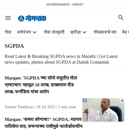
ADVERTISEMENT / WIDGET
H
गोवा
मनोरंजन
गोवा संस्कृती
क्रीडा
गोंयकाराचें मत
वेब 
e
a
SGPDA
d
e
Read Latest & Breaking SGPDA news in Marathi | Get Latest
news updates, photos about SGPDA at Dainik Gomantak
r
m
e
T
Margao: 'SGPDA'च्या सोपो वसुलीत मोठा
n
a
भ्रष्‍टाचार! महसूल 10 लाख, दाखवतात दीड
u
g
लाख; फर्नांडिस यांचा आरोप
i
R
t
e
e
Sameer Panditrao
18 Jul 2025
1
min read
s
m
u
Margao: ‘कचरा कोणाचा?’ SGPDA, मडगाव
s
l
पालिकेत वाद; कचऱ्याच्या राशीमुळे फातोर्डावासीय
t