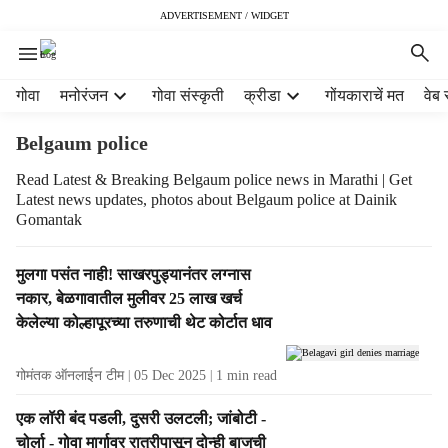
ADVERTISEMENT / WIDGET
H
गोवा
मनोरंजन
गोवा संस्कृती
क्रीडा
गोंयकाराचें मत
वेब 
e
a
Belgaum police
d
e
Read Latest & Breaking Belgaum police news in Marathi | Get
Latest news updates, photos about Belgaum police at Dainik
r
Gomantak
m
e
n
T
मुलगा पसंत नाही! साखरपुड्यानंतर लग्नास
u
a
नकार, बेळगावातील मुलीवर 25 लाख खर्च
i
g
केलेल्या कोल्हापूरच्या तरुणाची थेट कोर्टात धाव
t
R
e
e
गोमंतक ऑनलाईन टीम
05 Dec 2025
1
min read
m
s
s
u
एक लॉरी बंद पडली, दुसरी उलटली; जांबोटी -
l
चोर्ला - गोवा मार्गावर रात्रीपासून दोन्ही बाजुची