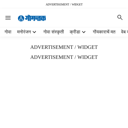
ADVERTISEMENT / WIDGET
H
गोवा
मनोरंजन
गोवा संस्कृती
क्रीडा
गोंयकाराचें मत
वेब 
e
a
ADVERTISEMENT / WIDGET
d
e
ADVERTISEMENT / WIDGET
r
m
e
n
u
i
t
e
m
s