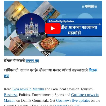
दैनिक गोमंतकचे
सदस्य व्हा
शॉपिंगसाठी 'सकाळ प्राईम डील्स'च्या भन्नाट ऑफर्स पाहण्यासाठी
क्लिक
करा
.
Read
Goa news in Marathi
and Goa local news on Tourism,
Business
, Politics, Entertainment, Sports and
Goa latest news in
Marathi
on Dainik Gomantak. Get
Goa news live updates
on the