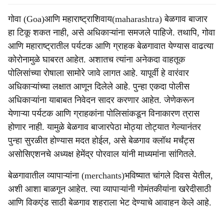
गोवा (Goa)आणि महाराष्ट्राशिवाय(maharashtra) बेळगाव बाजार
हा टिकू शकत नाही, असे अधिकाऱ्यांना समजले पाहिजे. तथापि, गोवा
आणि महाराष्ट्रातील पर्यटक आणि ग्राहक बेळगावात येण्यास वाढत्या
कोरोनामुळे घाबरत आहेत. अशातच त्यांना अनेकदा वाहतूक
पोलिसांच्या रोषाला सामोरे जावे लागत आहे. यापूर्वी हे वारंवार
अधिकाऱ्यांच्या लक्षात आणून दिलेले आहे. पुन्हा एकदा पोलीस
अधिकाऱ्यांना याबाबत निवेदन सादर करणार आहेत. जेणेकरून
येणाऱ्या पर्यटक आणि ग्राहकांना पोलिसांकडून विनाकारण त्रास
होणार नाही. यामुळे बेळगाव बाजारपेठा मोठ्या तोट्यात गेल्यानंतर
पुन्हा सुरळीत होण्यास मदत होईल, असे बेळगाव क्लॉथ मर्चंट्स
असोसिएशनचे अध्यक्ष हेमेंद्र पोरवाल यांनी माध्यमांना सांगितले.
बेळगावातील व्यापाऱ्यांना (merchants)भविष्यात चांगले दिवस येतील,
अशी आशा बाळगून आहेत. त्या व्यापाऱ्यांनी गोमंतकीयांना खरेदीसाठी
आणि विकएंड साठी बेळगाव शहराला भेट देण्याचे आवाहन केले आहे.