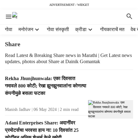
ADVERTISEMENT / WIDGET
H
गोवा
मनोरंजन
गोवा संस्कृती
क्रीडा
गोंयकाराचें मत
वेब 
e
a
Share
d
e
Read Latest & Breaking Share news in Marathi | Get Latest news
updates, photos about Share at Dainik Gomantak
r
m
e
T
Rekha Jhunjhunwala: एका दिवसात
n
a
गमावले 800 कोटी; रेखा झुनझुनवालांना कोणत्या
u
g
कंपनीमुळे बसला फटका
i
R
t
e
e
Manish Jadhav
06 May 2024
2
min read
s
m
u
Adani Enterprises Share: अदानींवर
s
l
प्रमोटर्सचा भरवसा हाय ना! 10 दिवसांत 25
t
कोटींहून अधिक शेअर्स केले खरेदी