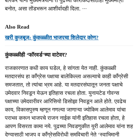
बोरकर यांनी मुख्यमंत्र्यांना ते पुढच्या कारकिर्दीसाठीही मुख्यमंत्री
बनोत, असा तोंडभरून आशीर्वादही दिला. ∙∙∙
Also Read
खरी कुजबूज: कुंकळ्ळीत भाजपचा शिलेदार कोण?
कुंकळ्ळीही ‘फॉरवर्ड’च्या वाटेवर?
राजकारणात कधी काय घडेल, हे सांगता येत नाही. कुंकळ्ळी
मतदारसंघ हा काँग्रेस पक्षाचा बालेकिल्ला असल्याचे काही काँग्रेसी
समजतात, तो त्यांचा भ्रम आहे. या मतदारसंघातून जनता पक्षाचे
उमेदवार निवडून येऊन इतिहास रचला होता. युनायटेड गोवन्स
पक्षाच्या उमेदवारीवर आरिसियो डिसोझा निवडून आले होते. एवढेच
काय, विकासपुरुष म्हणून गणल्या जाणाऱ्या ज्योकिम आलेमाव यांचा
पराभव करून भाजपचे राजन नाईक यांनी इतिहास रचला होता, हे
आपण विसरता कामा नये. पुढच्या निवडणुकीत युरी आलेमाव यांना शह
देण्यासाठी भाजप व काँग्रेसविरोधी समविचारी नेते ‘स्वाभिमानी