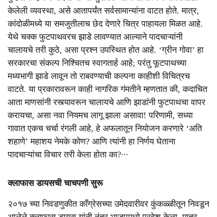
केलेली व्यवस्था, असे आतापर्यंत सर्वसामान्यांना वाटत होते. मात्र,
कांदोळीमध्ये या समजुतीलाच छेद देणारे चित्र पाहायला मिळत आहे.
येथे चक्क फुटपाथवरच झाडे लावण्यात आल्याने पादचाऱ्यांनी
चालायचे तरी कुठे, असा प्रश्न उपस्थित होत आहे. ‘ग्रीन गोवा’ हा
सरकारचा संकल्प निश्चितच स्वागतार्ह आहे; परंतु फूटपाथच्या
मध्यभागी झाडे लावून तो राबवण्याची कल्पना काहीशी विचित्रच
वाटते. या प्रकारावरून काही नागरिक गंमतीने म्हणतात की, कदाचित
आता माणसांनी रस्त्यावरून चालायचे आणि झाडांनी फुटपाथचा वापर
करायचा, असा नवा नियमच लागू झाला असावा! परिणामी, सध्या
गावात एकच चर्चा रंगली आहे, हे अफलातून नियोजन करणारे ‘अति
शहाणे’ महाशय नेमके कोण? आणि त्यांनी हा निर्णय घेताना
पादचाऱ्यांचा विचार तरी केला होता का?∙∙∙
क्लाफास डायसची चाचपणी सुरू
२०१७ च्या निवडणुकीत काँग्रेसच्या उमेदवारीवर कुंकळ्ळीतून निवडून