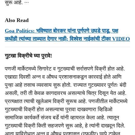
सुरू आहे. ∙∙∙
Also Read
Goa Politics: भविष्‍यात बोरकर यांना पूर्णपणे उघडे पाडू, पक्ष
कधीही त्‍यांच्‍या ताब्‍यात देणार नाही; विश्‍‍वेश नाईकांची टीका VIDEO
गुटखा विक्रीचे घ्या पुरावे!
पणजी मार्केटमध्ये सिगारेट व गुटख्याची सर्रासपणे विक्री होत आहे.
एखाद्या दिवशी अन्न व औषध प्रशासनाकडून कारवाई होते आणि
पुन्हा आहे तसाच व्यवसाय सुरू होतो. राज्यात गुटख्यावर पूर्णतः बंदी
असली, तरी ती केवळ कागदावरच असल्याचे चित्र दिसून येत आहे.
प्रत्यक्षात त्याची खुलेआम विक्री सुरूच आहे. पणजीतील मार्केटमध्ये
गुटख्याची विक्री होत असल्याचा पुरावा दाखवणारा व्हिडिओ
सामाजिक कार्यकर्ते संजय बर्डे यांनी व्हायरल केला आहे. त्यातून
गुटख्याची विक्री किती सहजपणे सुरू आहे, हे त्यांनी दाखवून दिले.
आता याविरोधात अन्न व औषध प्रशासन (एफडीए) छापे टाकेल