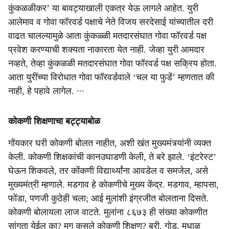
कुंकळळीकर’ या बावट्याखाली एकत्र येऊ लागले आहेत. युरी
आलेमाव व गोवा फॉरवर्ड पक्षाचे नेते विजय सरदेसाई यांच्यातील दरी
वाढत चालल्यामुळे आता कुंकळ्ळी मतदारसंघात गोवा फॉरवर्ड पक्ष
प्रवेश करण्याची शक्यता नाकारता येत नाही. जेव्हा युरी आमदार
नव्हते, तेव्हा कुंकळळी मतदारसंघात गोवा फॉरवर्ड पक्ष सक्रिय होता.
आता युरींच्या विरोधात गोवा फॉरवर्डवाले ‘चल या फुडें’ म्हणतात की
नाही, हे पहावे लागेल. ∙∙∙
कोकणी शिक्षणाचा बट्ट्याबोळ
गोंयकार घरी कोकणी बोलत नाहीत, अशी खंत मुख्यमंत्र्यांनी व्यक्त
केली. कोकणी शिक्षकांची कानउघाडणी केली, ते बरे झाले. ‘इंटरेस्ट’
घेऊन शिकवले, तर कोंकणी विद्यार्थ्यांना आवडेल व समजेल, असे
मुख्यमंत्री म्हणाले. मडगाव हे कोकणीचे मुख्य केंद्र. मडगाव, म्हापसा,
फोंडा, पणजी कुठेही चला; आई मुलांशी इंग्रजीत बोलताना दिसते.
कोकणी बोलायला लाज वाटते. मुलांना ८६७३ ही संख्या कोकणीत
सांगता येईल का? मग कसले कोकणी शिक्षण? बरी, गोड, मधाळ