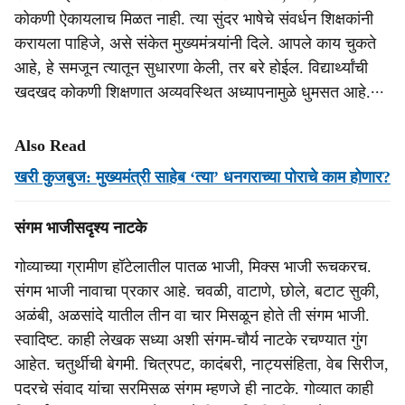
कोकणी ऐकायलाच मिळत नाही. त्या सुंदर भाषेचे संवर्धन शिक्षकांनी
करायला पाहिजे, असे संकेत मुख्यमंत्र्यांनी दिले. आपले काय चुकते
आहे, हे समजून त्यातून सुधारणा केली, तर बरे होईल. विद्यार्थ्यांची
खदखद कोकणी शिक्षणात अव्यवस्थित अध्यापनामुळे धुमसत आहे.∙∙∙
Also Read
खरी कुजबुज: मुख्यमंत्री साहेब ‘त्या’ धनगराच्या पोराचे काम होणार?
संगम भाजीसदृश्य नाटके
गोव्याच्या ग्रामीण हॉटेलातील पातळ भाजी, मिक्स भाजी रूचकरच.
संगम भाजी नावाचा प्रकार आहे. चवळी, वाटाणे, छोले, बटाट सुकी,
अळंबी, अळसांदे यातील तीन वा चार मिसळून होते ती संगम भाजी.
स्वादिष्ट. काही लेखक सध्या अशी संगम-चौर्य नाटके रचण्यात गुंग
आहेत. चतुर्थीची बेगमी. चित्रपट, कादंबरी, नाट्यसंहिता, वेब सिरीज,
पदरचे संवाद यांचा सरमिसळ संगम म्हणजे ही नाटके. गोव्यात काही