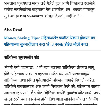
असताना प्रत्यक्षात मात्र तडे गेलेले पूल आणि चिखलात रुतलेले
रस्तेच नागरिकांच्या वाट्याला येत असतील, तर ‘भक्कम पायाभूत
सुविधा’ हा शब्द फलकांवरच शोभून दिसतो, नाही का? ∙∙∙
Also Read
Money Saving Tips: महिनाअखेर पाकीट रिकामं होतंय? मग
महिन्याच्या सुरुवातीलाच करा 'हे' 3 बदल; होईल मोठी बचत
पालिकेचा सुपरफ्लॉप शो!
‘नेहमी येतो पावसाळा...’ ही म्हण म्हापसा पालिकेला तंतोतंत लागू
होते. पहिल्याच पावसात म्हापसा मार्केटमध्ये पाणी साचल्यामुळे
पालिकेच्या तथाकथित पूर्वतयारीचे चांगलेच वाभाडे निघाले आहेत.
पालिकेने पावसाळ्याचे असे काही नियोजन केले की, पहिल्याच साध्या
पावसात म्हापसा मार्केट थेट ‘व्हेनिस’ बनले! नुकतेच कोट्यवधी रुपये
खर्चून रस्ते चकाचक केले होते; तिथे आता लोकांना मोफत ‘स्विमिंग