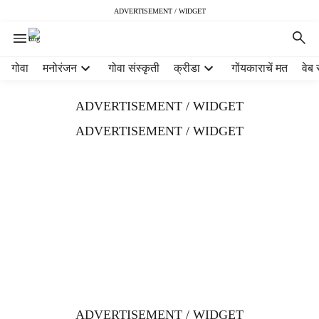
ADVERTISEMENT / WIDGET
H
गोवा
मनोरंजन
गोवा संस्कृती
क्रीडा
गोंयकाराचें मत
वेब 
e
a
ADVERTISEMENT / WIDGET
d
e
ADVERTISEMENT / WIDGET
r
m
e
n
u
i
t
e
m
s
ADVERTISEMENT / WIDGET