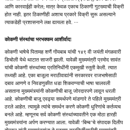
आणि कारवाईही करेल; मात्र केवळ एकाच ठिकाणी गुटख्याची विक्री
होत नाही. इतर ठिकाणीही अशाच प्रकारे विक्री सुरू असल्याने
त्याकडेही प्रशासनाने लक्ष द्यायला हवे. ∙∙∙
कोकणी संस्थांचा भरभक्कम आशीर्वाद!
कोकणी भाषेचे पितामह शणैं गोंयबाब यांची १४९ वी जयंती मंगळवारी
डिचोली येथे थाटात साजरी झाली. यावेळी मुख्यमंत्री प्रमोद सावंत
यांची कोकणी संस्थांच्या प्रतिनिधींनी एकमुखी स्तुती केली. त्यात
तथ्यही आहे. एका बाजूला मराठीवाद्यांनी सरकारवर राजभाषेसाठी
दबाव आणणे व निवडणुकीत धडा शिकवण्याची भाषा चालवली
असताना मुख्यमंत्र्यांनी कोकणीची बाजू जोरदारपणे लावून धरली
आहे. कोकणीची बाजू एवढ्या समर्थपणे मांडणारे ते पहिले मुख्यमंत्री
ठरले आहेत. त्यामुळे त्यांचे समर्थन करणे कोकणी धुरिणांचे कर्तव्यच
बनले आहे. म्हणूनच सर्व कोकणी संस्थांच्यावतीने एक मोठा हारही
मुख्यमंत्र्यांना अर्पण करण्यात आला. यावेळी ‘बिम्ब’चे संपादक दिलीप