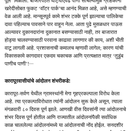
पूल’ मिळाला. बाजारपेठेत घोट्याएवढे पाणी साचल्यामुळे ग्राहकांना
खरेदीसोबत फुकट ‘वॉटर पार्क’चा आनंद मिळत आहे, असे म्हणण्याची
वेळ आली आहे. मान्सूनपूर्व कामे शंभर टक्के पूर्ण झाल्याचा पालिकेचा
दावा पहिल्याच पावसाने पार वाहून नेला. आता पुढे मुसळधार पाऊस
आल्यावर दुकानदारांना दुकानात बसण्यासाठी नाही, तर बाजारात
होड्या चालवण्यासाठी परवाना काढावा लागणार की काय, अशी भीती
वाटू लागली आहे. प्रशासनाची कमालच म्हणावी लागेल; कारण यांची
विकासकामे कागदावर एकदम चकाचक आणि प्रत्यक्षात मात्र ‘तुडुंब
पाणीच पाणी’!∙∙∙
कारापूरवासीयांचे आंदोलन शंभरीकडे!
कारापूर-सर्वण येथील ग्रामस्थांनी मेगा गृहप्रकल्पाला विरोध केला
आहे. त्या प्रकल्पाविरोधात त्यांनी आंदोलन सुरू केले असून, त्याला
मंगळवारी ८० दिवस पूर्ण झाले. आणखी वीस दिवसांनी त्या आंदोलनाचे
शंभर दिवस पूर्ण होतील आणि राज्यातील आंदोलनांपैकी सर्वाधिक
काळ चाललेल्या आंदोलनांमध्ये या आंदोलनाची नोंद होईल. सनदशीर