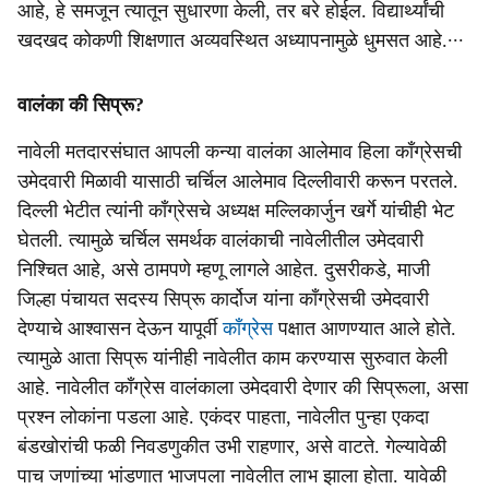
आहे, हे समजून त्यातून सुधारणा केली, तर बरे होईल. विद्यार्थ्यांची
खदखद कोकणी शिक्षणात अव्यवस्थित अध्यापनामुळे धुमसत आहे.∙∙∙
वालंका की सिप्रू?
नावेली मतदारसंघात आपली कन्या वालंका आलेमाव हिला काँग्रेसची
उमेदवारी मिळावी यासाठी चर्चिल आलेमाव दिल्लीवारी करून परतले.
दिल्ली भेटीत त्यांनी काँग्रेसचे अध्यक्ष मल्लिकार्जुन खर्गे यांचीही भेट
घेतली. त्यामुळे चर्चिल समर्थक वालंकाची नावेलीतील उमेदवारी
निश्चित आहे, असे ठामपणे म्हणू लागले आहेत. दुसरीकडे, माजी
जिल्हा पंचायत सदस्य सिप्रू कार्दोज यांना काँग्रेसची उमेदवारी
देण्याचे आश्वासन देऊन यापूर्वी
काँग्रेस
पक्षात आणण्यात आले होते.
त्यामुळे आता सिप्रू यांनीही नावेलीत काम करण्यास सुरुवात केली
आहे. नावेलीत काँग्रेस वालंकाला उमेदवारी देणार की सिप्रूला, असा
प्रश्न लोकांना पडला आहे. एकंदर पाहता, नावेलीत पुन्हा एकदा
बंडखोरांची फळी निवडणुकीत उभी राहणार, असे वाटते. गेल्यावेळी
पाच जणांच्या भांडणात भाजपला नावेलीत लाभ झाला होता. यावेळी