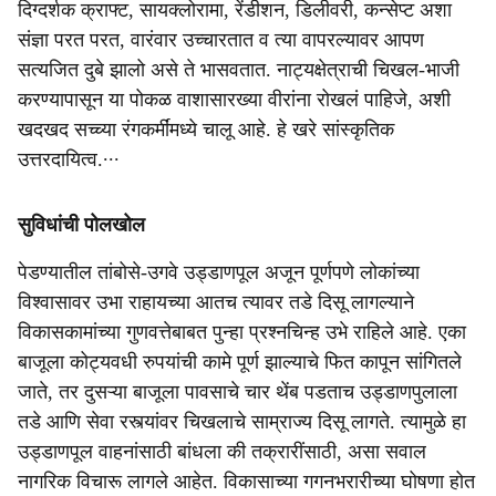
दिग्दर्शक क्राफ्ट, सायक्लोरामा, रेंडीशन, डिलीवरी, कन्सेप्ट अशा
संज्ञा परत परत, वारंवार उच्चारतात व त्या वापरल्यावर आपण
सत्यजित दुबे झालो असे ते भासवतात. नाट्यक्षेत्राची चिखल-भाजी
करण्यापासून या पोकळ वाशासारख्या वीरांना रोखलं पाहिजे, अशी
खदखद सच्च्या रंगकर्मींमध्ये चालू आहे. हे खरे सांस्कृतिक
उत्तरदायित्व.∙∙∙
सुविधांची पोलखोल
पेडण्यातील तांबोसे-उगवे उड्डाणपूल अजून पूर्णपणे लोकांच्या
विश्वासावर उभा राहायच्या आतच त्यावर तडे दिसू लागल्याने
विकासकामांच्या गुणवत्तेबाबत पुन्हा प्रश्नचिन्ह उभे राहिले आहे. एका
बाजूला कोट्यवधी रुपयांची कामे पूर्ण झाल्याचे फित कापून सांगितले
जाते, तर दुसऱ्या बाजूला पावसाचे चार थेंब पडताच उड्डाणपुलाला
तडे आणि सेवा रस्त्यांवर चिखलाचे साम्राज्य दिसू लागते. त्यामुळे हा
उड्डाणपूल वाहनांसाठी बांधला की तक्रारींसाठी, असा सवाल
नागरिक विचारू लागले आहेत. विकासाच्या गगनभरारीच्या घोषणा होत