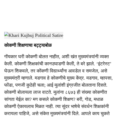
a
l
s
खरी कुजबुज
-
Dainik Gomantak
h
कोकणी शिक्षणाचा बट्ट्याबोळ
a
गोंयकार घरी कोकणी बोलत नाहीत, अशी खंत मुख्यमंत्र्यांनी व्यक्त
r
केली. कोकणी शिक्षकांची कानउघाडणी केली, ते बरे झाले. ‘इंटरेस्ट’
e
घेऊन शिकवले, तर कोंकणी विद्यार्थ्यांना आवडेल व समजेल, असे
मुख्यमंत्री म्हणाले. मडगाव हे कोकणीचे मुख्य केंद्र. मडगाव, म्हापसा,
फोंडा, पणजी कुठेही चला; आई मुलांशी इंग्रजीत बोलताना दिसते.
कोकणी बोलायला लाज वाटते. मुलांना ८६७३ ही संख्या कोकणीत
सांगता येईल का? मग कसले कोकणी शिक्षण? बरी, गोड, मधाळ
कोकणी ऐकायलाच मिळत नाही. त्या सुंदर भाषेचे संवर्धन शिक्षकांनी
करायला पाहिजे, असे संकेत मुख्यमंत्र्यांनी दिले. आपले काय चुकते