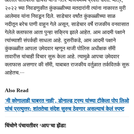
आलेले क्लाफास डायस यांनी नंतर भाजपमध्ये प्रवेश केला. मात्र,
२०२२ च्या निवडणुकीत कुंकळ्ळीच्या मतदारांनी त्यांना नाकारत युरी
आलेमाव यांना निवडून दिले. साडेचार वर्षांत कुंकळ्ळीच्या साळ
नदीतून बरेच पाणी वाहून गेले असून, साडेचार वर्षे राजकीय वनवासात
गेलेले क्लाफास आता पुन्हा सक्रिय झाले आहेत. आम आदमी पक्षाने
त्यांच्याशी संपर्कही साधला आहे. दुसरीकडे, आम आदमी पक्षाने
कुंकळ्ळीत आपला उमेदवार म्हणून माजी पोलिस अधीक्षक सॅमी
तावारीस यांचाही विचार सुरू केला आहे. त्यामुळे आपचा उमेदवार
क्लाफास असणार की सॅमी, याबाबत राजकीय वर्तुळात तर्कवितर्क सुरू
आहेतच.∙∙∙
Also Read
'मी कोणालाही घाबरत नाही', डोनाल्ड ट्रम्प यांच्या टीकेला पोप लिओ
यांचं प्रत्युत्तर; शांततेचा संदेश सुरुच ठेवणार असल्याचं केलं स्पष्ट
चिंचोणे पंचायतीवर ‘आप’चा झेंडा!