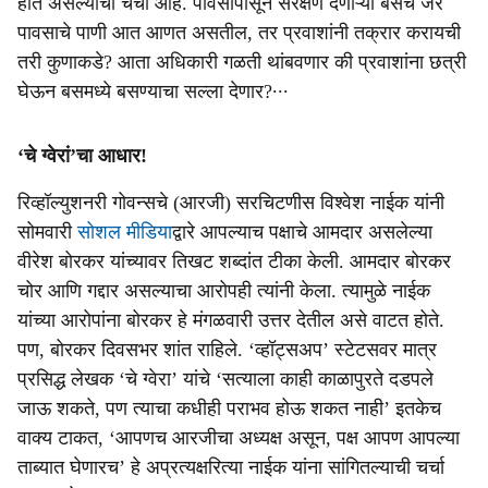
होत असल्याची चर्चा आहे. पावसापासून संरक्षण देणाऱ्या बसच जर
पावसाचे पाणी आत आणत असतील, तर प्रवाशांनी तक्रार करायची
तरी कुणाकडे? आता अधिकारी गळती थांबवणार की प्रवाशांना छत्री
घेऊन बसमध्ये बसण्याचा सल्ला देणार?∙∙∙
‘चे ग्‍वेरां’चा आधार!
रिव्‍हॉल्‍युशनरी गोवन्‍सचे (आरजी) सरचिटणीस विश्‍‍वेश नाईक यांनी
सोमवारी
सोशल मीडिया
द्वारे आपल्‍याच पक्षाचे आमदार असलेल्‍या
वीरेश बोरकर यांच्‍यावर तिखट शब्‍दांत टीका केली. आमदार बोरकर
चोर आणि गद्दार असल्‍याचा आरोपही त्‍यांनी केला. त्‍यामुळे नाईक
यांच्‍या आरोपांना बोरकर हे मंगळवारी उत्तर देतील असे वाटत होते.
पण, बोरकर दिवसभर शांत राहिले. ‘व्‍हॉट्सअप’ स्‍टेटसवर मात्र
प्रसिद्ध लेखक ‘चे ग्‍वेरा’ यांचे ‘सत्‍याला काही काळापुरते दडपले
जाऊ शकते, पण त्‍याचा कधीही पराभव होऊ शकत नाही’ इतकेच
वाक्‍य टाकत, ‘आपणच आरजीचा अध्‍यक्ष असून, पक्ष आपण आपल्‍या
ताब्‍यात घेणारच’ हे अप्रत्‍यक्षरित्‍या नाईक यांना सांगितल्‍याची चर्चा