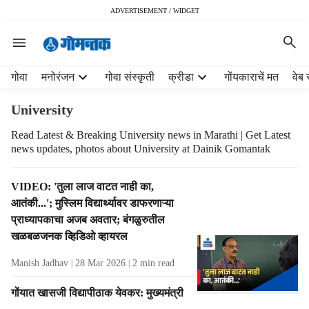
ADVERTISEMENT / WIDGET
H
गोवा
मनोरंजन
गोवा संस्कृती
क्रीडा
गोंयकाराचें मत
वेब 
e
a
University
d
e
Read Latest & Breaking University news in Marathi | Get Latest
news updates, photos about University at Dainik Gomantak
r
m
e
T
VIDEO: 'तुला लाज वाटत नाही का,
n
a
आतंकी...'; मुस्लिम विद्यार्थ्यावर डाफरणाऱ्या
u
g
प्राध्यापकाचा अजब अवतार; बंगळुरुतील
i
R
खळबळजनक व्हिडिओ व्हायरल
t
e
e
s
Manish Jadhav
28 Mar 2026
2
min read
m
u
s
l
गोंयात खासजी विद्यापीठाक येवकर: मुख्यमंत्री
t