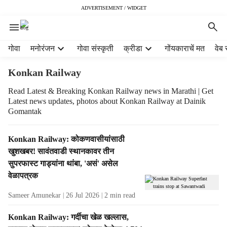
ADVERTISEMENT / WIDGET
H
गोवा
मनोरंजन
गोवा संस्कृती
क्रीडा
गोंयकाराचें मत
वेब 
e
a
Konkan Railway
d
e
Read Latest & Breaking Konkan Railway news in Marathi | Get
Latest news updates, photos about Konkan Railway at Dainik
r
Gomantak
m
e
n
T
Konkan Railway: कोकणवासीयांसाठी
u
a
खुशखबर! सावंतवाडी स्थानकावर तीन
i
g
सुपरफास्ट गाड्यांना थांबा, 'असं' असेल
t
R
वेळापत्रक
e
e
m
s
Sameer Amunekar
26 Jul 2026
2
min read
s
u
l
Konkan Railway: गर्दीचा खेळ खल्लास,