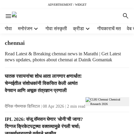
ADVERTISEMENT / WIDGET
H
गोवा
मनोरंजन
गोवा संस्कृती
क्रीडा
गोंयकाराचें मत
वेब 
e
a
chennai
d
e
Read Latest & Breaking chennai news in Marathi | Get Latest
news updates, photos about chennai at Dainik Gomantak
r
m
e
T
घातक रसायनांचा शोध आता लागणार क्षणार्धात!
n
a
चेन्नईतील संशोधकांनी विकसित केली अत्यंत
u
g
वेगवान आणि अचूक तंत्रज्ञान प्रणाली
i
R
t
e
e
दैनिक गोमन्तक डिजिटल
08 Apr 2026
2
min read
s
m
u
IPL 2026: संजू सॅमसन घेणार 'धोनी'ची जागा?
s
l
दिग्गज क्रिकेटपटूच्या वक्तव्यामुळे रंगली चर्चा;
t
उपकर्णधारपदाचे वर्तवले भाकीत