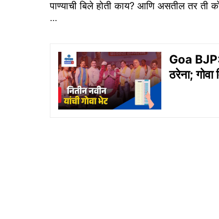
पाण्याची बिले होती काय? आणि असतील तर ती को
∙∙∙
Goa BJP: भ
ठरेना; गोवा