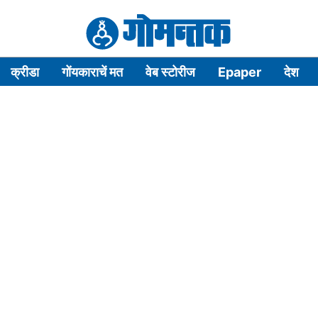
क्रीडा
गोंयकाराचें मत
वेब स्टोरीज
Epaper
देश