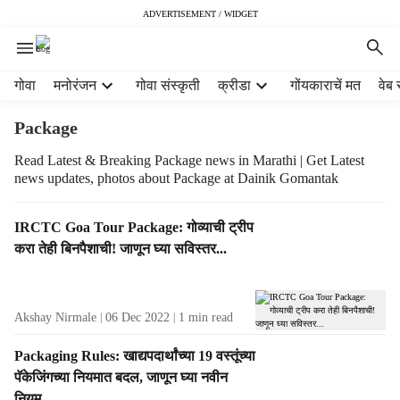
ADVERTISEMENT / WIDGET
H
गोवा
मनोरंजन
गोवा संस्कृती
क्रीडा
गोंयकाराचें मत
वेब 
e
a
Package
d
e
Read Latest & Breaking Package news in Marathi | Get Latest
news updates, photos about Package at Dainik Gomantak
r
m
e
T
IRCTC Goa Tour Package: गोव्याची ट्रीप
n
a
करा तेही बिनपैशाची! जाणून घ्या सविस्तर...
u
g
i
R
t
e
e
Akshay Nirmale
06 Dec 2022
1
min read
s
m
u
Packaging Rules: खाद्यपदार्थांच्या 19 वस्तूंच्या
s
l
पॅकेजिंगच्या नियमात बदल, जाणून घ्या नवीन
t
नियम