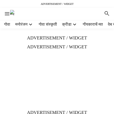
ADVERTISEMENT / WIDGET
H
गोवा
मनोरंजन
गोवा संस्कृती
क्रीडा
गोंयकाराचें मत
वेब 
e
a
ADVERTISEMENT / WIDGET
d
e
ADVERTISEMENT / WIDGET
r
m
e
n
u
i
t
e
m
s
ADVERTISEMENT / WIDGET