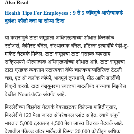
Also Read
Health Tips For Employees : 9 ते 5 जॉबमुळे आरोग्याकडे
दुर्लक्ष! फॉलो करा या सोप्या टिप्स
या करारामुळे टाटा समूहाला अधिग्रहणाच्या शोधात किरकोळ
स्टोअर्स, केमिस्ट चॅनेल, संस्थात्मक चॅनेल, हॉटेल्स इत्यादींचे रेडी-टू-
मार्केट नेटवर्क मिळेल. टाटा समूहाचा टाटा ग्राहक व्यवसाय
सक्रियपणे धोरणात्मक अधिग्रहणांच्या शोधात आहे. टाटा समूहाचा
टाटा ग्राहक व्यवसाय स्टारबक्स कॅफे चालवण्याव्यतिरिक्त टेटली
चहा, एट ओ क्लॉक कॉफी, भावपूर्ण तृणधान्ये, मीठ आणि डाळींची
विक्री करतो. टाटा कंझ्युमरचा स्वतःचा बाटलीबंद पाण्याचा बिझनेस
देखील NourishCo अंतर्गत आहे.
बिस्लेरीच्या बिझनेस नेटवर्क वेबसाइटवर दिलेल्या माहितीनुसार,
बिस्लेरीचे 122 पेक्षा जास्त ऑपरेशनल प्लांट आहेत. त्याचे संपूर्ण
भारतात 5,000 ट्रकसह 4,500 पेक्षा जास्त वितरक नेटवर्क आहे.
देशातील पॅकेज्ड वॉटर मार्केटची किंमत 20,000 कोटींहून अधिक