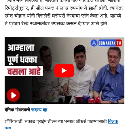
1969 मध्ये बिस्लेरी ही भारतीय कंपनी पार्लेने विकत घेतली. मीडिया
रिपोर्ट्सनुसार, ही डील फक्त 4 लाख रुपयांमध्ये झाली होती. त्यानंतर
रमेश चौहान यांनी बिसलेरी घरोघरी नेण्याचा प्लॅन केला आहे. यामध्ये
ते प्रथम रेल्वे स्थानकांवर उपलब्ध करून देण्यात आले होते.
दैनिक गोमंतकचे
सदस्य व्हा
शॉपिंगसाठी 'सकाळ प्राईम डील्स'च्या भन्नाट ऑफर्स पाहण्यासाठी
क्लिक
करा
.