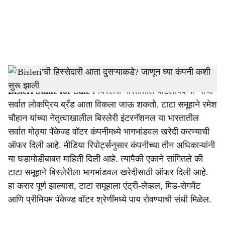
i
a
l
s
Bisleri Stake for Sale
-
Dainik Gomantak
h
Bisleri Stake for Sale :
बिस्लेरी भारतातील बाटलीबंद पाण्याचा
a
सर्वात लोकप्रिय ब्रँड आता विकला जाऊ शकतो. टाटा समूहाने रमेश
r
चौहान यांच्या नेतृत्वाखालील बिस्लेरी इंटरनॅशनल या भारतातील
सर्वात मोठ्या पॅकेज्ड वॉटर कंपनीमध्ये भागभांडवल खरेदी करण्याची
e
ऑफर दिली आहे. मीडिया रिपोर्ट्सनुसार कंपनीच्या तीन अधिकाऱ्यांनी
या घडामोडीबाबत माहिती दिली आहे. त्यापैकी एकाने सांगितले की
टाटा समूहाने बिस्लेरीला भागभांडवल खरेदीसाठी ऑफर दिली आहे.
हा करार पूर्ण झाल्यास, टाटा समूहाला एंट्री-लेव्हल, मिड-सेगमेंट
आणि प्रीमियम पॅकेज्ड वॉटर श्रेणींमध्ये पाय रोवण्याची संधी मिळेल.