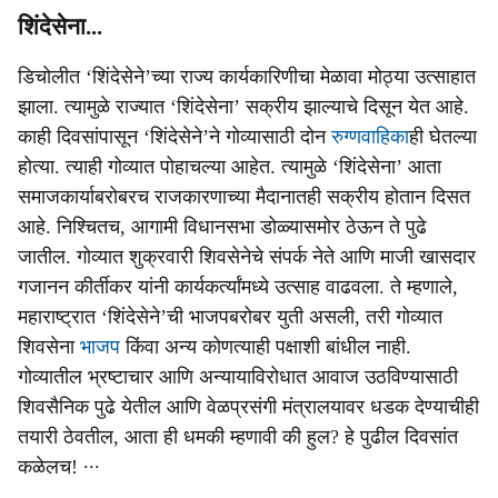
शिंदेसेना...
डिचोलीत ‘शिंदेसेने’च्या राज्य कार्यकारिणीचा मेळावा मोठ्या उत्साहात
झाला. त्यामुळे राज्यात ‘शिंदेसेना’ सक्रीय झाल्याचे दिसून येत आहे.
काही दिवसांपासून ‘शिंदेसेने’ने गोव्यासाठी दोन
रुग्णवाहिका
ही घेतल्या
होत्या. त्याही गोव्यात पोहाचल्या आहेत. त्यामुळे ‘शिंदेसेना’ आता
समाजकार्याबरोबरच राजकारणाच्या मैदानातही सक्रीय होतान दिसत
आहे. निश्चितच, आगामी विधानसभा डोळ्यासमोर ठेऊन ते पुढे
जातील. गोव्यात शुक्रवारी शिवसेनेचे संपर्क नेते आणि माजी खासदार
गजानन कीर्तीकर यांनी कार्यकर्त्यांमध्ये उत्साह वाढवला. ते म्हणाले,
महाराष्ट्रात ‘शिंदेसेने’ची भाजपबरोबर युती असली, तरी गोव्यात
शिवसेना
भाजप
किंवा अन्य कोणत्याही पक्षाशी बांधील नाही.
गोव्यातील भ्रष्टाचार आणि अन्यायाविरोधात आवाज उठविण्यासाठी
शिवसैनिक पुढे येतील आणि वेळप्रसंगी मंत्रालयावर धडक देण्याचीही
तयारी ठेवतील, आता ही धमकी म्‍हणावी की हुल? हे पुढील दिवसांत
कळेलच! ∙∙∙