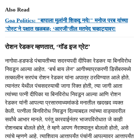
Also Read
Goa Politics: "बापाला मुलांनी शिकवू नये!" मनोज परब यांच्या
'पोस्ट'ने पक्षात खळबळ; ‘आरजी’तील मतभेद चव्‍हाट्यावर!
रोशन रेडकर म्हणतात, ‘गॉड इज ग्रेट’
नागोवा-हडफडे पंचायतीच्या सदस्यपदी दीपिका रेडकर या बिनविरोध
निवडून आल्या आहेत. ‘बर्च बाय लेन'' आगीच्याप्रकरणी डिसेंबरमध्ये
तत्कालीन सरपंच रोशन रेडकर यांना अपात्र ठरविण्यात आले होते.
त्यानंतर येथील पंचसदस्याची जागा रिक्त होती, त्या जागी आता
त्यांच्या पत्नी दीपिका या बिनविरोध निवडून आल्या आणि रोशन
रेडकर यांनी आपल्या प्रसारमाध्यमांकडे मनातील खदखद व्यक्त
केली. पत्नीला बिनविरोध निवडून दिल्याबद्दल त्यांच्या वाड्यावरील
सर्वांचे आभार मानले. परंतु कारवाईनंतर भाजपविरोधात जे काही
रोशनबाब बोलले होते, ते म्हणे आपण नैराश्यातून बोललो होतो, असे
त्यांचे म्हणणे आहे. त्याशिवाय आत्तापर्यंत पंचांनी आपल्यावर आत्तापर्यंत