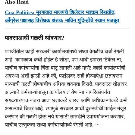
Also Read
Goa Politics: मुरगावात भाजपचे शिलेदार भक्‍कम स्‍थितीत,
काँग्रेस पक्षासह विरोधक थंडच; माविन गुदिन्‍होंचे स्‍थान मजबूत
पावसाआधी गळती थांबणार?
पणजीतील काही सरकारी कार्यालयांमध्ये सध्या वेगळीच चर्चा रंगली
आहे. कामकाज कधी होईल हे सोडा, पण आधी इमारत टिकेल ना,
याचीच कर्मचाऱ्यांना चिंता वाटू लागली आहे म्हणे! काही कार्यालयांची
अवस्था अशी झाली आहे की, फाईलवर सही होण्यापेक्षा छतावरून
पाण्याची गळती होण्याचीच अधिक शक्यता दिसते. पावसाळा तोंडावर
आल्याने कर्मचाऱ्यांपासून कार्यालयात येणाऱ्या नागरिकांपर्यंत
सगळ्यांच्याच नजरा आता छताकडे जास्त आणि अधिकाऱ्यांकडे कमी
असल्याचे चित्र आहे. त्यामुळे सरकार आधी दुरुस्तीची फाईल मंजूर
करणार की गळती होऊ नये यासाठी तातडीने उपाययोजना करणार,
याचीच उत्सुकता सध्या कर्मचाऱ्यांमध्ये रंगली आहे. ∙∙∙