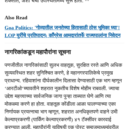
शकतात, अशी चर्चा उपस्थितांमध्ये सुरू होती. ∙∙∙
Also Read
Goa Politics: 'गोव्यातील जनतेच्या हितासाठी ठोस भूमिका घ्या'!
LOP युरींचे प्रतिपादन; काँग्रेस आमदारांतर्फे राज्यपालांना निवेदन
नागरिकांकडून महापाैरांना सूचना
पणजीतील नागरिकांसाठी सुलभ वाहतूक, सुरक्षित रस्ते आणि अधिक
सुव्यवस्थित शहर सुनिश्चित करणे, हे महानगरपालिकेचे प्रमुख
प्राधान्य. रहिवाशांना दीर्घकालीन दिलासा देण्यासाठी एक भाग म्हणून
‘आरटीओ‘च्यावतीने शहरात नुकतीच विशेष मोहीम राबवली. ज्याचा
उद्देश महत्त्वाच्या सार्वजनिक जागा पुन्हा ताब्यात घेणे आणि त्या
मोकळ्या करणे हा होता. वाहतूक कोंडीला आळा घालण्याच्या एका
निर्णायक प्रयत्नाचा भाग म्हणून, शहरात अनधिकृतपणे वाहने उभी
केल्याप्रकरणी (पार्किंग केल्याप्रकरणी) ४१ टॅक्सींवर कारवाई
करण्यात आली. महापौरांनी याविषयी एक पोस्ट समाजमाध्यमांवरील