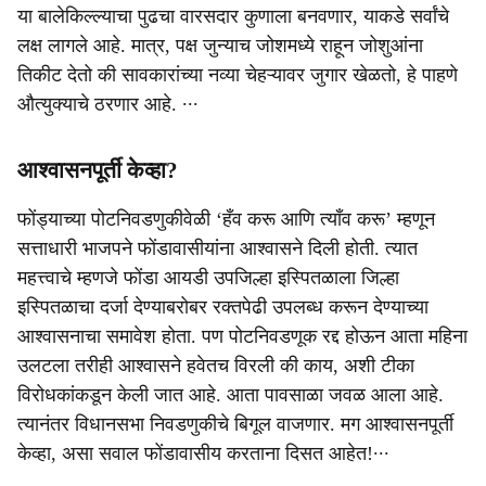
या बालेकिल्ल्याचा पुढचा वारसदार कुणाला बनवणार, याकडे सर्वांचे
लक्ष लागले आहे. मात्र, पक्ष जुन्याच जोशमध्ये राहून जोशुआंना
तिकीट देतो की सावकारांच्या नव्या चेहऱ्यावर जुगार खेळतो, हे पाहणे
औत्युक्याचे ठरणार आहे. ∙∙∙
आश्‍वासनपूर्ती केव्हा?
फोंड्याच्या पोटनिवडणुकीवेळी ‘हँव करू आणि त्याँव करू’ म्हणून
सत्ताधारी भाजपने फोंडावासीयांना आश्‍वासने दिली होती. त्यात
महत्त्वाचे म्हणजे फोंडा आयडी उपजिल्हा इस्पितळाला जिल्हा
इस्पितळाचा दर्जा देण्याबरोबर रक्तपेढी उपलब्ध करून देण्याच्या
आश्‍वासनाचा समावेश होता. पण पोटनिवडणूक रद्द होऊन आता महिना
उलटला तरीही आश्‍वासने हवेतच विरली की काय, अशी टीका
विरोधकांकडून केली जात आहे. आता पावसाळा जवळ आला आहे.
त्यानंतर विधानसभा निवडणुकीचे बिगूल वाजणार. मग आश्‍वासनपूर्ती
केव्हा, असा सवाल फोंडावासीय करताना दिसत आहेत!∙∙∙