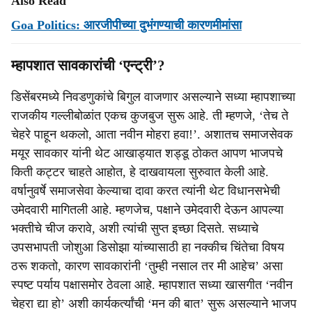
Also Read
Goa Politics: आरजीपीच्या दुभंगण्याची कारणमीमांसा
म्हापशात सावकारांची ‘एन्ट्री’?
डिसेंबरमध्ये निवडणुकांचे बिगुल वाजणार असल्याने सध्या म्हापशाच्या
राजकीय गल्लीबोळांत एकच कुजबुज सुरू आहे. ती म्हणजे, ‘तेच ते
चेहरे पाहून थकलो, आता नवीन मोहरा हवा!’. अशातच समाजसेवक
मयूर सावकार यांनी थेट आखाड्यात शड्डू ठोकत आपण भाजपचे
किती कट्टर चाहते आहोत, हे दाखवायला सुरुवात केली आहे.
वर्षानुवर्षे समाजसेवा केल्याचा दावा करत त्यांनी थेट विधानसभेची
उमेदवारी मागितली आहे. म्हणजेच, पक्षाने उमेदवारी देऊन आपल्या
भक्तीचे चीज करावे, अशी त्यांची सुप्त इच्छा दिसते. सध्याचे
उपसभापती जोशुआ डिसोझा यांच्यासाठी हा नक्कीच चिंतेचा विषय
ठरू शकतो, कारण सावकारांनी ‘तुम्ही नसाल तर मी आहेच’ असा
स्पष्ट पर्याय पक्षासमोर ठेवला आहे. म्हापशात सध्या खासगीत ‘नवीन
चेहरा द्या हो’ अशी कार्यकर्त्यांची ‘मन की बात’ सुरू असल्याने भाजप