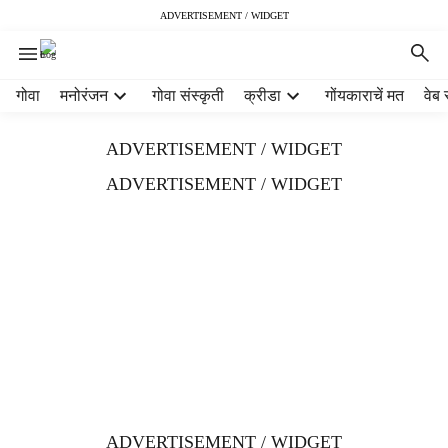
ADVERTISEMENT / WIDGET
H
गोवा
मनोरंजन
गोवा संस्कृती
क्रीडा
गोंयकाराचें मत
वेब 
e
a
ADVERTISEMENT / WIDGET
d
e
ADVERTISEMENT / WIDGET
r
m
e
n
u
i
t
e
m
s
ADVERTISEMENT / WIDGET