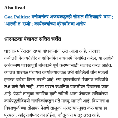
Also Read
Goa Politics: मनोजनंतर अजयकडूनही सोशल मीडियाद्वारे 'बाण';
'आरजी'त 'उजो'; कार्यकर्त्यांच्‍या ब्रेनवॉशचा आरोप
धारगळचा पंचायत सचिव चर्चेत
धारगळ परिसरात सध्या बांधकामांना ऊत आला आहे. सरकार
कधीतरी बेकायदेशीर व अनियमित बांधकामे नियमित करेल, या आशेने
अनेकजण पावसापूर्वी बांधकामे पूर्ण करण्यासाठी धडपड करत आहेत.
त्यातच धारगळ पंचायत कार्यालयाजवळ उभी राहिलेली तीन मजली
इमारत चर्चेचा विषय ठरली आहे. त्या इमारतीकडे पंचायत सचिवांचे
लक्ष कसे गेले नाही, असा प्रश्न स्थानिक पातळीवर विचारला जात
आहे. पेडणे तालुका नागरिक कृती समिती आता पंचायत सचिवांच्या
कार्यपद्धतीविषयी नागरिकांकडून मते मागवू लागली आहे. विधानसभा
निवडणुकीच्या तोंडावर पेडणे तालुका भ्रष्टाचारमुक्त करण्याचा हा
प्रयत्न, व्हॉट्सॲपवर का होईना, कौतुकास पात्र ठरत आहे. ∙∙∙