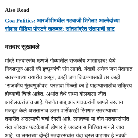
Also Read
Goa Politics: आरजीपीमधील गटबाजी शिगेला! आल्मेदांच्या
सोशल मीडिया पोस्टने खळबळ; सांतआंद्रेत संतापाची लाट
मतदार सुखावले
मांद्रे मतदारसंघ म्हणजे गोव्यातील राजकीय आखाडाच! येथे
निवडणूक आली की इच्छुकांची रांग लागते. यंदाही अनेक जण मैदानात
उतरण्याच्या तयारीत असून, काही जण जिंकण्यासाठी तर काही
‘राजकीय गुंतवणुकीवर’ परतावा मिळतो का हे पाहण्यासाठीच सक्रिय
होण्‍याची चिन्‍हे आहेत. अर्थात तेथे सध्‍या बोलबाला जीत
आरोलकरांचाच आहे. पेडणेत बाबू आजगावकरांनी आपले बस्तान
मजबूत केले असतानाच उत्तम पार्सेकरही रिंगणात उतरण्याच्या
तयारीत असल्याची चर्चा रंगली आहे. लगतच्या या दोन मतदारसंघांत
यंदा जोरदार फटकेबाजी होणार हे जवळपास निश्चित मानले जात
आहे. या लगतच्‍या दोन्‍ही मतदारसंघांत यंदा चुरस वाढणार हे नक्‍की