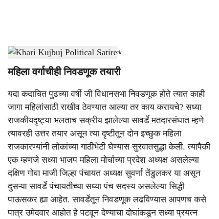
a
l
s
Khari Kujbuj Political Satire
-
Dainik Gomantak
h
महिला वर्गाचीही निवडणूक तयारी
a
यदा कदाचित पुढच्या वर्षी जी विधानसभा निवडणूक होते त्यात काही
r
जागा महिलांसाठी राखीव ठेवण्यात आल्या तर काय करायचे? सध्या
e
राजकीयदृष्ट्या भलताच सक्रीय झालेल्या सावर्डे मतदारसंघात म्हणे
त्यावरही उत्तर तयार असून त्या दृष्टीतून दोन इच्छुक महिला
राजकारण्यांनी लोकांच्या गाठीभेटी घेण्यास सुरवातसुद्धा केली. त्यापैकी
एक म्हणजे सध्या भाजप महिला मोर्चाच्या प्रदेश अध्यक्ष असलेल्या
दक्षिण गोवा माजी जिल्हा पंचायत अध्यक्ष सुवर्णा तेंडुलकर या असून
दुसऱ्या सावर्डे पंचायतीच्या सध्या पंच सदस्य असलेल्या सिद्धी
पाऊसकर ह्या आहेत. सावर्डेतून निवडणूक लढविण्यास आपणच कसे
पात्र उमेदवार आहोत हे पटवून देण्याचा दोघांकडून सध्या प्रयत्न