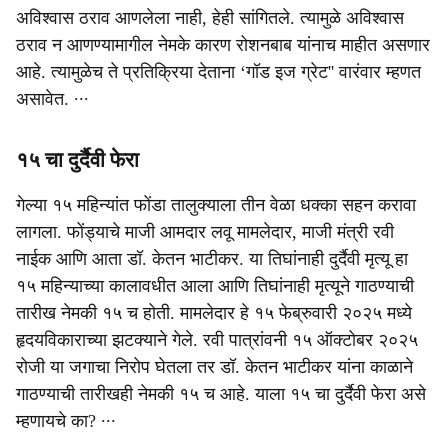
अविश्वास ठराव आणलेला नाही, हेही सांगितले. त्यामुळे अविश्वास
ठराव न आणण्यामागील नेमके कारण रोशनबाब यांनाच माहीत असणार
आहे. त्यामुळेच ते प्रतिक्रिया देताना ‘गॉड इज ग्रेट'' वारंवार म्हणत
असावेत. ∙∙∙
१५ चा दुर्दैवी फेरा
गेल्या १५ महिन्यांत फोंडा तालुक्याला तीन वेळा धक्का सहन करावा
लागला. फोंड्याचे माजी आमदार लवू मामलेदार, माजी मंत्री रवी
नाईक आणि आता डॉ. केतन भाटीकर. या तिघांनाही दुर्दैवी मृत्यू हा
१५ महिन्याच्या कालावधीत आला आणि तिघांनाही मृत्यूने गाठण्याची
तारीख नेमकी १५ च होती. मामलेदार हे १५ फेब्रुवारी २०२५ मध्ये
हृदयविकाराच्या झटक्याने गेले. रवी पात्रांवनी १५ ऑक्टोबर २०२५
रोजी या जगाचा निरोप घेतला तर डॉ. केतन भाटीकर यांना काळाने
गाठण्याची तारीखही नेमकी १५ च आहे. याला १५ चा दुर्दैवी फेरा असे
म्हणायचे का? ∙∙∙