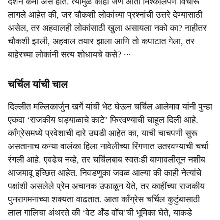
दर्शन कमी असे होते. त्यामुळे काही जण आता मिश्कीलपणे विचारू
लागले आहेत की, जर चौकशी लोकांच्या प्रश्नांची उत्तरे देण्यासाठी
असेल, तर अहवालही लोकांसाठी खुला असायला नको का? नाहीतर
चौकशी झाली, अहवाल तयार झाला आणि तो कपाटात गेला, तर
बाहेरच्या लोकांनी सत्य शोधायचे कसे? ∙∙∙
चर्चिल यांची चाल
दिल्लीत मल्लिकार्जुन खर्गे यांची भेट घेऊन चर्चिल आलेमाव यांनी पुन्हा
एकदा ‘राजकीय घड्याळाचे काटे’ फिरवण्याची चाहूल दिली आहे.
काँग्रेसमध्ये प्रवेशाची दारे उघडी आहेत का, याची चाचपणी सुरू
असतानाच कन्या वालंका हिला नावेलीच्या रिंगणात उतरवण्याची चर्चा
रंगली आहे. एवढेच नव्हे, तर चर्चिलबाब स्वतःही बाणावलीतून नशीब
आजमावू इच्छित आहेत. निवडणुका जवळ आल्या की काही नेत्यांचे
पक्षांशी असलेले प्रेम अचानक उफाळून येते, तर काहींच्या राजकीय
पुनरागमनाच्या शक्यता वाढतात. आता काँग्रेस चर्चिल कुटुंबासाठी
लाल गालिचा अंथरते की ‘वेट अँड वॉच’ची भूमिका घेते, याकडे