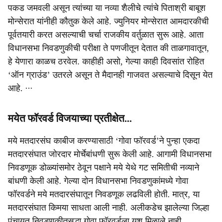
पकड जमवली असून त्यांच्या या नव्या शैलीचे त्यांचे पिताश्री बाबूश
मोन्सेरात यांनीही कौतुक केले आहे. ज्युनियर मोन्सेरात आमदारकीची
पूर्वतयारी करत असल्याची चर्चा राजकीय वर्तुळात सुरू आहे. आता
विधानसभा निवडणुकीची परीक्षा ते पणजीतून देतात की ताळगावातून,
हे येणारा काळच ठरवेल. काहीही असो, गेल्या काही दिवसांत रोहित
‘ऑन ग्राउंड’ उतरले असून ते मैदानही गाजवत असल्याचे दिसून येत
आहे. ∙∙∙
मयेत फॉरवर्ड विजयाच्या प्रतीक्षेत...
मये मतदारसंघ काबीज करण्यासाठी ‘गोवा फॉरवर्ड’ने पुन्हा एकदा
मतदारसंघात जोरदार मोर्चेबांधणी सुरू केली आहे. आगामी विधानसभा
निवडणूक डोळ्यांसमोर ठेवून पक्षाने मये येथे गट समितीची नव्याने
बांधणी केली आहे. गेल्या दोन विधानसभा निवडणुकांमध्ये गोवा
फॉरवर्डने मये मतदारसंघातून निवडणूक लढविली होती. मात्र, या
मतदारसंघात किमया साधता आली नाही. अलीकडेच झालेल्या जिल्हा
पंचायत निवडणुकीतसुद्धा गोवा फॉरवर्डला यश मिळाले नाही.