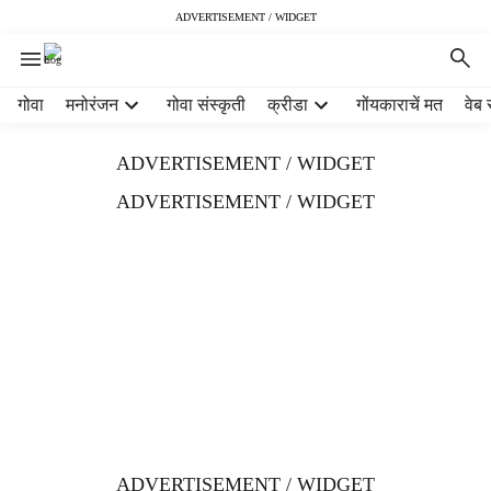
ADVERTISEMENT / WIDGET
H
गोवा
मनोरंजन
गोवा संस्कृती
क्रीडा
गोंयकाराचें मत
वेब 
e
a
ADVERTISEMENT / WIDGET
d
e
ADVERTISEMENT / WIDGET
r
m
e
n
u
i
t
e
m
s
ADVERTISEMENT / WIDGET