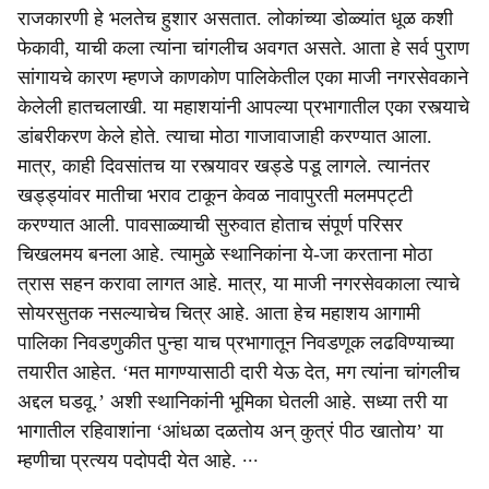
राजकारणी हे भलतेच हुशार असतात. लोकांच्या डोळ्यांत धूळ कशी
फेकावी, याची कला त्यांना चांगलीच अवगत असते. आता हे सर्व पुराण
सांगायचे कारण म्हणजे काणकोण पालिकेतील एका माजी नगरसेवकाने
केलेली हातचलाखी. या महाशयांनी आपल्या प्रभागातील एका रस्त्याचे
डांबरीकरण केले होते. त्याचा मोठा गाजावाजाही करण्यात आला.
मात्र, काही दिवसांतच या रस्त्यावर खड्डे पडू लागले. त्यानंतर
खड्ड्यांवर मातीचा भराव टाकून केवळ नावापुरती मलमपट्टी
करण्यात आली. पावसाळ्याची सुरुवात होताच संपूर्ण परिसर
चिखलमय बनला आहे. त्यामुळे स्थानिकांना ये-जा करताना मोठा
त्रास सहन करावा लागत आहे. मात्र, या माजी नगरसेवकाला त्याचे
सोयरसुतक नसल्याचेच चित्र आहे. आता हेच महाशय आगामी
पालिका निवडणुकीत पुन्हा याच प्रभागातून निवडणूक लढविण्याच्या
तयारीत आहेत. ‘मत मागण्यासाठी दारी येऊ देत, मग त्यांना चांगलीच
अद्दल घडवू.’ अशी स्थानिकांनी भूमिका घेतली आहे. सध्या तरी या
भागातील रहिवाशांना ‘आंधळा दळतोय अन् कुत्रं पीठ खातोय’ या
म्हणीचा प्रत्यय पदोपदी येत आहे. ∙∙∙