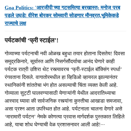
Goa Politics: 'आरजीपी'च्‍या गटसमित्‍या बरखास्‍त; मनोज परब
पडले उघडे! वीरेश बोरकर सोमवारी सोडणार मौनव्रत,भूमिकेकडे
राज्‍याचे लक्ष
पर्यटकांची ‘फ्री स्टाईल’!
गोव्याच्या पर्यटनाची नवी ओळख बहुधा तयार होताना दिसतेय! दिवसा
समुद्रकिनारे, सूर्यास्त आणि निसर्गसौंदर्याचा आनंद घेणारे काही
पर्यटक रात्री उशिरा थेट रस्त्यावरच ‘फ्री-स्टाईल बॉक्सिंग स्पर्धा’
रंगवताना दिसले. वागातोरमधील हा व्हिडिओ व्हायरल झाल्यानंतर
स्थानिकांनी शांततेचा भंग होत असल्याची चिंता व्यक्त केली आहे.
गोव्याला सुट्टी घालवण्यासाठी येणाऱ्यांनी येथील आदरातिथ्याचा
आस्वाद घ्यावा की सार्वजनिक रस्त्यांना कुस्तीचा आखाडा समजावा,
असा प्रश्न आता उपस्थित होत आहे. पर्यटनाला चालना देणारे असे
‘मारामारी पर्यटन’ नेमके कोणत्या प्रवास मार्गदर्शक पुस्तकात लिहिले
आहे, याचा शोध घेण्याची वेळ प्रशासनावर आली आहे!∙∙∙