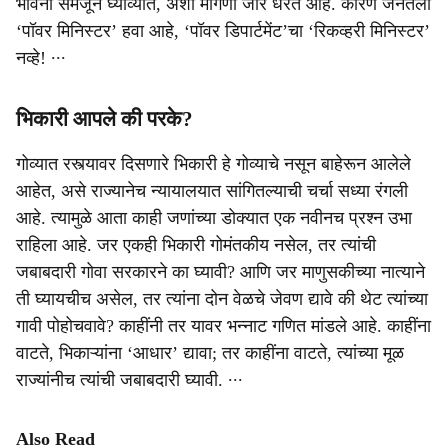
भावना समजून घ्याव्यात, अशी मागणी जोर धरत आहे. कारण जनतेला
‘पॉवर मिनिस्टर’ हवा आहे, ‘पॉवर डिपार्टमेंट’चा ‘रिकव्हरी मिनिस्टर’
नव्हे! ∙∙∙
भिकारी आपले की परके?
गोव्यात रस्त्यावर दिसणारे भिकारी हे गोव्याचे नसून बाहेरून आलेले
आहेत, असे राज्यानेच न्यायालयात सांगितल्याची चर्चा सध्या रंगली
आहे. त्यामुळे आता काही जणांच्या डोक्यात एक नवीनच प्रश्न उभा
राहिला आहे. जर एकही भिकारी गोमंतकीय नसेल, तर त्यांची
जबाबदारी गोवा सरकारने का घ्यावी? आणि जर माणुसकीच्या नात्याने
ती घ्यायचीच असेल, तर त्यांना दोन वेळचे जेवण द्यावे की थेट त्यांच्या
गावी पोहोचवावे? काहींनी तर यावर भन्नाट गणित मांडले आहे. काहींना
वाटते, भिकाऱ्यांना ‘आधार’ द्यावा; तर काहींना वाटते, त्यांच्या मूळ
राज्यांनीच त्यांची जबाबदारी घ्यावी. ∙∙∙
Also Read