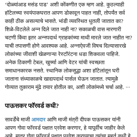
‘दोळ्यांआड मसंड पाड’ अशी कोंकणीत एक म्हण आहे. कुठल्याही
हॉटेलच्या स्वयंपाकघरात आपण डोकावून पाहत नाही, तोपर्यंत सर्व
काही ठीक असल्याचे भासते. भांडी व्यवस्थित धुतली जातात का?
शिळे-विटलेले अन्न दिले जात नाही ना? सकाळची वास मारणारी
चटणी किंवा इतर अन्नपदार्थ ग्राहकांच्या माथी मारले जात नाहीत ना?
याची तपासणी होणे आवश्यक आहे. अन्नाऐवजी विषच दिल्यासारखे
लोकांच्या जीवाशी खेळणाऱ्या रेस्टॉरंटना धडा शिकवला पाहिजे.
अनेक ठिकाणी टेबल, खुर्च्या आणि वेटर यांची स्वच्छता
समाधानकारक नसते. स्थानिक लोकसुद्धा अशा हॉटेलांतून घरी
जाताना संध्याकाळचे खाद्यपदार्थ पार्सल घेऊन जातात. त्यामुळेे
गोव्यात तुकाराम मुंढे तयार होतील का, अशी लोकांमध्ये चर्चा आहे. ∙∙∙
पाऊसकर फॉरवर्ड कधी?
सावर्डेचे माजी
आमदार
आणि माजी मंत्री दीपक पाऊसकर यांनी
आपण गोवा फॉरवर्ड पक्षात प्रवेश करणार, हे यापूर्वीच जाहीर केले
आहे. मात्र गोवा फॉरवर्ड पक्षात प्रवेश करण्याचा त्यांचा मुहूर्त कधी हे