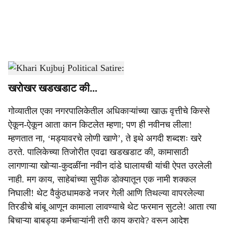
a
l
s
खरी कुजबुज
-
Dainik Gomantak
h
खरोखर खडखडाट की...
a
गोव्यातील एका नगरपालिकेतील अधिकाऱ्यांच्या खाऊ वृत्तीचे किस्से
r
ऐकून-ऐकून आता कान किटलेत म्हणा; पण ही नवीनच लीला!
e
म्हणतात ना, ‘मड्यावरचे लोणी खाणे’, ते इथे अगदी शब्दशः खरे
ठरते. पालिकेच्या तिजोरीत एवढा खडखडाट की, कामासाठी
लागणाऱ्या खोऱ्या-कुदळींना नवीन दांडे घालायची यांची ऐपत उरलेली
नाही. मग काय, साहेबांच्या सुपीक डोक्यातून एक नामी शक्कल
निघाली! थेट वैकुंठधामकडे नजर गेली आणि तिथल्या वापरलेल्या
तिरडीचे बांबू आणून कामाला लावण्याचे थेट फरमान सुटले! आता त्या
बिचाऱ्या बाबड्या कर्मचाऱ्यांनी तरी काय करावे? वरून आदेश