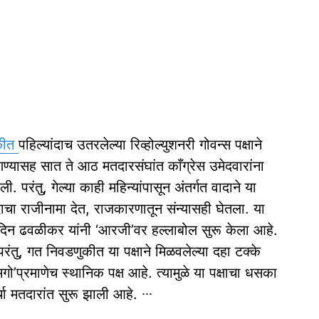
कीत
पहिल्‍यांदाच उतरलेल्‍या रिव्होल्‍युशनरी गोवन्‍स पक्षाने
्‍यासह सात ते आठ मतदारसंघांत काँग्रेस उमेदवारांना
ली. परंतु, गेल्‍या काही महिन्‍यांपासून अंतर्गत वादाने या
षपदाचा राजीनामा देत, राजकारणातून संन्‍यासही घेतला. या
नेते सुदिन ढवळीकर यांनी ‘आरजी’वर हल्लाबोल सुरू केला आहे.
ंतु, गत निवडणुकीत या पक्षाने मिळवलेल्‍या दहा टक्‍के
गो’प्रमाणेच स्‍थानिक पक्ष आहे. त्‍यामुळे या पक्षाचा धसका
ा मतदारांत सुरू झाली आहे. ∙∙∙