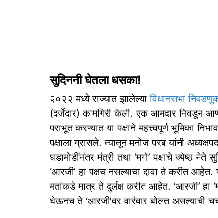
सुदिननी घेतला धसका!
२०२२ मध्‍ये राज्‍यात झालेल्‍या
विधानसभा निवडणु
(दर्जेदार) कामगिरी केली. एक आमदार निवडून आणण
पराभूत करण्‍यात या पक्षाने महत्त्‍वपूर्ण भूमिका निभाव
पक्षाला ग्रासले. त्‍यातून मनोज परब यांनी अध्‍यक्
घडामोडींनंतर मंत्री तथा ‘मगो’ पक्षाचे ज्‍येष्‍ठ 
‘आरजी’ हा पक्षच नसल्‍याचा दावा ते करीत आहेत. पर
मतांकडे मात्र ते दुर्लक्ष करीत आहेत. ‘आरजी’ हा ‘म
घेऊनच ते ‘आरजी’वर वारंवार बोलत असल्‍याची चर्च