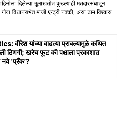
ाहिनीला दिलेल्‍या मुलाखतीत कुठल्‍याही मतदारसंघातून
ोवा विधानसभेत माजी एन्ट्री नक्‍की, असा ठाम विश्‍वास
: वीरेश यांच्या वाढत्‍या प्राबल्‍यामुळे कथित
डली ठिणगी; खरेच फूट की पक्षाला प्रकाशात
 नवे ‘प्रँक’?