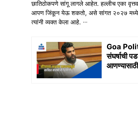
छातिठोकपणे सांगू लागले आहेत. हल्‍लीच एका वृत्तव
आपण जिंकून येऊ शकतो, असे सांगत २०२७ मध्‍ये ग
त्‍यांनी व्‍यक्‍त केला आहे. ∙∙∙
Goa Politics
संघर्षाची प
आणण्‍यासाठी