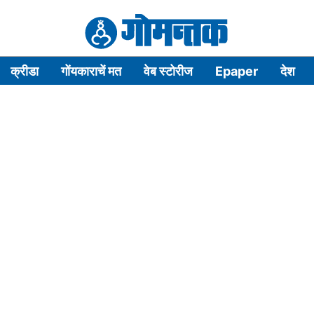
क्रीडा
गोंयकाराचें मत
वेब स्टोरीज
Epaper
देश