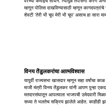
वरच्या कमाईचे साधन. त्यामुळे तपासणी करणे अन
म्हणून पोलिस दाखविण्यासाठी म्हणून कागदपत्रांच
शेवटी ‘तेरी भी चूप मेरी भी चूप’ असाच हा सारा म
विनय तेंडुलकरांचा आत्‍मविश्‍वास
यापूर्वी राज्‍यसभा खासदार म्‍हणून सहा वर्षांचा क
माजी मंत्री विनय तेंडुलकर यांनी आपण पुन्‍हा एकद
मतदारसंघातून आपल्‍याला भाजपची उमेदवारी मिळावी य
सध्‍या ते भलतेच सक्रिय झालेले आहेत. काहीही 