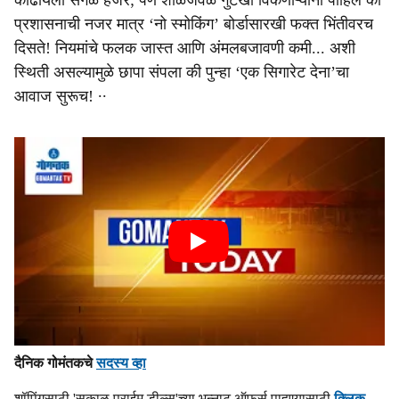
काढायला सगळे हजर; पण शाळेजवळ गुटखा विकणाऱ्यांना पाहिलं की
प्रशासनाची नजर मात्र ‘नो स्मोकिंग’ बोर्डासारखी फक्त भिंतीवरच
दिसते! नियमांचे फलक जास्त आणि अंमलबजावणी कमी... अशी
स्थिती असल्यामुळे छापा संपला की पुन्हा ‘एक सिगारेट देना’चा
आवाज सुरूच! ∙∙
दैनिक गोमंतकचे
सदस्य व्हा
शॉपिंगसाठी 'सकाळ प्राईम डील्स'च्या भन्नाट ऑफर्स पाहण्यासाठी
क्लिक