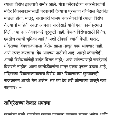
त्याला विरोध झाल्याचे समोर आले. गोवा फॉरवर्डच्या नगरसेवकांनी
मंदिर विकासकामासाठी परवानगी देण्याचा प्रस्ताव कौन्सिल बैठकीत
मांडला होता. मात्र, सत्ताधारी भाजप नगरसेवकांनी त्याला विरोध
केल्याची माहिती स्वतः आमदार सरदेसाई यांनी एका कार्यक्रमात
दिली. ‘या नगरसेवकांकडे दूरदृष्टी नाही. केवळ विरोधासाठी विरोध,
एवढीच त्यांची भूमिका आहे,’ अशी टीकाही त्यांनी केली. मात्र,
मंदिराच्या विकासकामाला विरोध झाला म्हणून काम थांबणार नाही,
असे स्पष्ट करताना ‘देव आमच्या पाठीशी आहे. आम्ही कोणाचेही,
अगदी विरोधकांचेही वाईट चिंतत नाही,’ असे सांगण्यासही सरदेसाई
विसरले नाहीत. आता फातोर्डेकरांना मात्र एकच प्रश्न पडला आहे,
मंदिराच्या विकासकामालाच विरोध का? विकासाच्या मुद्द्यावरही
राजकारण आडवे येत असेल, तर मग देव तरी कोणाच्या बाजूने उभा
राहणार? ∙∙∙
काँग्रेसच्‍या केवळ धमक्‍या
जनतेला नको असलेला एखादा प्रकल्‍प सरकार लादत असेल आणि