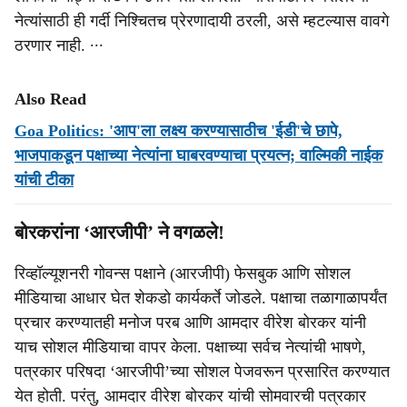
नेत्यांसाठी ही गर्दी निश्चितच प्रेरणादायी ठरली, असे म्हटल्यास वावगे
ठरणार नाही. ∙∙∙
Also Read
Goa Politics: 'आप'ला लक्ष्य करण्यासाठीच 'ईडी'चे छापे,
भाजपाकडून पक्षाच्या नेत्यांना घाबरवण्याचा प्रयत्न; वाल्मिकी नाईक
यांची टीका
बोरकरांना ‘आरजीपी’ ने वगळले!
रिव्‍हॉल्‍यूशनरी गोवन्‍स पक्षाने (आरजीपी) फेसबुक आणि सोशल
मीडियाचा आधार घेत शेकडो कार्यकर्ते जोडले. पक्षाचा तळागाळापर्यंत
प्रचार करण्‍यातही मनोज परब आणि आमदार वीरेश बोरकर यांनी
याच सोशल मीडियाचा वापर केला. पक्षाच्‍या सर्वच नेत्‍यांची भाषणे,
पत्रकार परिषदा ‘आरजीपी’च्‍या सोशल पेजवरून प्रसारित करण्‍यात
येत होती. परंतु, आमदार वीरेश बोरकर यांची सोमवारची पत्रकार