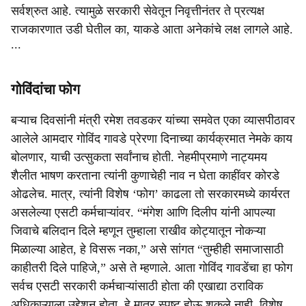
सर्वश्रुत आहे. त्यामुळे सरकारी सेवेतून निवृत्तीनंतर ते प्रत्यक्ष
राजकारणात उडी घेतील का, याकडे आता अनेकांचे लक्ष लागले आहे.
∙∙∙
गोविंदांचा फोग
बऱ्याच दिवसांनी मंत्री रमेश तवडकर यांच्या समवेत एका व्यासपीठावर
आलेले आमदार गोविंद गावडे प्रेरणा दिनाच्या कार्यक्रमात नेमके काय
बोलणार, याची उत्सुकता सर्वांनाच होती. नेहमीप्रमाणे नाट्यमय
शैलीत भाषण करताना त्यांनी कुणाचेही नाव न घेता काहींवर कोरडे
ओढलेच. मात्र, त्यांनी विशेष ‘फोग’ काढला तो सरकारमध्ये कार्यरत
असलेल्या एसटी कर्मचाऱ्यांवर. “मंगेश आणि दिलीप यांनी आपल्या
जिवाचे बलिदान दिले म्हणून तुम्हाला राखीव कोट्यातून नोकऱ्या
मिळाल्या आहेत, हे विसरू नका,” असे सांगत “तुम्हीही समाजासाठी
काहीतरी दिले पाहिजे,” असे ते म्हणाले. आता गोविंद गावडेंचा हा फोग
सर्वच एसटी सरकारी कर्मचाऱ्यांसाठी होता की एखाद्या ठराविक
अधिकाऱ्याला उद्देशून होता, हे मात्र स्पष्ट होऊ शकले नाही. विशेष