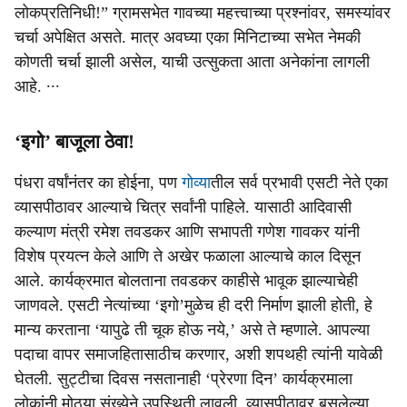
लोकप्रतिनिधी!” ग्रामसभेत गावच्या महत्त्वाच्या प्रश्नांवर, समस्यांवर
चर्चा अपेक्षित असते. मात्र अवघ्या एका मिनिटाच्या सभेत नेमकी
कोणती चर्चा झाली असेल, याची उत्सुकता आता अनेकांना लागली
आहे. ∙∙∙
‘इगो’ बाजूला ठेवा!
पंधरा वर्षांनंतर का होईना, पण
गोव्या
तील सर्व प्रभावी एसटी नेते एका
व्यासपीठावर आल्याचे चित्र सर्वांनी पाहिले. यासाठी आदिवासी
कल्याण मंत्री रमेश तवडकर आणि सभापती गणेश गावकर यांनी
विशेष प्रयत्न केले आणि ते अखेर फळाला आल्याचे काल दिसून
आले. कार्यक्रमात बोलताना तवडकर काहीसे भावूक झाल्याचेही
जाणवले. एसटी नेत्यांच्या ‘इगो’मुळेच ही दरी निर्माण झाली होती, हे
मान्य करताना ‘यापुढे ती चूक होऊ नये,’ असे ते म्हणाले. आपल्या
पदाचा वापर समाजहितासाठीच करणार, अशी शपथही त्यांनी यावेळी
घेतली. सुट्टीचा दिवस नसतानाही ‘प्रेरणा दिन’ कार्यक्रमाला
लोकांनी मोठ्या संख्येने उपस्थिती लावली. व्यासपीठावर बसलेल्या