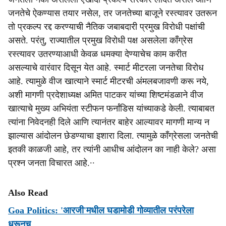
जनतेचे ऐकण्‍यास तयार नसेल, तर जनतेच्‍या बाजूने रस्‍त्‍यावर उतरून
तो प्रकल्‍प रद्द करण्‍याची नैतिक जबाबदारी प्रमुख विरोधी पक्षांची
असते. परंतु, राज्‍यातील प्रमुख विरोधी पक्ष असलेला काँग्रेस
रस्‍त्‍यावर उतरण्‍याआधी केवळ धमक्‍या देण्‍याचेच काम करीत
असल्‍याचे वारंवार दिसून येत आहे. स्‍मार्ट मीटरला जनतेचा विरोध
आहे. त्‍यामुळे वीज खात्‍याने स्‍मार्ट मीटरची अंमलबजावणी करू नये,
अशी मागणी प्रदेशाध्‍यक्ष अमित पाटकर यांच्‍या शिष्‍टमंडळाने वीज
खात्‍याचे मुख्‍य अभियंता स्‍टीफन फर्नांडिस यांच्‍याकडे केली. त्‍याबाबत
त्‍यांना निवेदनही दिले आणि त्‍यानंतर बाहेर आल्‍यावर मागणी मान्‍य न
झाल्‍यास आंदोलन छेडण्‍याचा इशारा दिला. त्‍यामुळे काँग्रेसला जनतेची
इतकी काळजी आहे, तर त्‍यांनी आधीच आंदोलन का नाही केले? असा
प्रश्‍‍न जनता विचारत आहे.∙∙
Also Read
Goa Politics: 'आरजी'मधील घडामोडी गोव्यातील परंपरेला
धरूनच