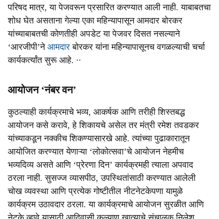
परिषद मात्र, या पेजवरून प्रसारित करण्‍यात आली नाही. याबाबतचा
शोध घेत असताना गेल्‍या एका महिन्‍यापासून आमदार बोरकर
यांच्‍याबाबतची कोणतीही अपडेट या पेजवर दिसत नसल्‍याने
‘आरजीपी’ने
आमदार
बोरकर यांना महिन्‍यापासूनच वगळल्‍याची चर्चा
कार्यकर्त्यांत सुरू आहे. ∙∙
आयोजन ‘नंबर वन’
कुठल्याही कार्यक्रमाचे भव्य, आकर्षक आणि तरीही शिस्तबद्ध
आयोजन कसे करावे, हे शिकायचे असेल तर मंत्री रमेश तवडकर
यांच्याकडून नक्कीच शिकण्यासारखे आहे. त्यांच्या पुढाकारातून
आयोजित करण्यात येणाऱ्या ‘लोकोत्सवा’चे आयोजन नेहमीच
भव्यदिव्य असते आणि ‘प्रेरणा दिन’ कार्यक्रमही त्याला अपवाद
ठरला नाही. सुसज्ज व्यासपीठ, उपस्थितांसाठी करण्यात आलेली
चोख व्यवस्था आणि प्रत्येक गोष्टीतील नीटनेटकेपणा यामुळे
कार्यक्रम उठावदार ठरला. या कार्यक्रमाचे आयोजन सुरळीत आणि
नेटके व्हावे यासाठी आदिवासी कल्याण खात्याचे संचालक निलेश