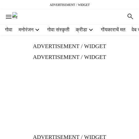
ADVERTISEMENT / WIDGET
H
गोवा
मनोरंजन
गोवा संस्कृती
क्रीडा
गोंयकाराचें मत
वेब 
e
a
ADVERTISEMENT / WIDGET
d
e
ADVERTISEMENT / WIDGET
r
m
e
n
u
i
t
e
m
s
ADVERTISEMENT / WIDGET