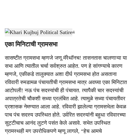
a
l
s
Khari Kujbuj Political Satire
-
Dainik Gomantak
h
एका मिनिटाची ग्रामसभा
a
सासष्टीत ग्रामसभा म्हणजे जणू मॅरेथॉनच! तासनतास चालणाऱ्या या
r
सभा आणि त्यातील चर्चा सर्वश्रुत आहेत. पण हे सांगण्याचे कारण
e
म्हणजे, एकीकडे तालुक्यात अशा दीर्घ ग्रामसभा होत असताना
रविवारी रुमडामळ पंचायतीची ग्रामसभा मात्र अवघ्या एका मिनिटात
आटोपली! नऊ पंच सदस्यांची ही पंचायत. त्यापैकी चार सदस्यांची
अपात्रतेची चौकशी सध्या प्रलंबित आहे. त्यामुळे सध्या पंचायतीवर
प्रशासक नेमण्यात आला आहे. रविवारी झालेल्या ग्रामसभेला केवळ
पाच पंच सदस्य उपस्थित होते. उर्वरित सदस्यांनी बहुधा रविवारच्या
सुट्टीचाच आनंद लुटणे पसंत केले असावे. सभेत उपस्थित
ग्रामस्थही मग उपरोधिकपणे म्हणू लागले, “हेच आमचे