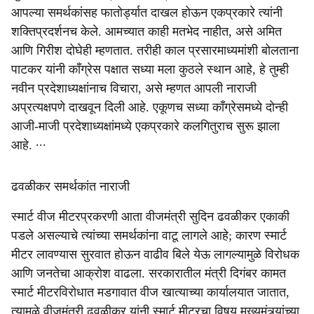
आपल्‍या समर्थकांसह फातोर्ड्यात दाखल होऊन एकप्रकारे त्‍यांनी
शक्तिप्रदर्शनच केले. आमच्‍यात काही मतभेद नाहीत, असे अमित
आणि गिरीश दोघेही म्‍हणतात. तरीही काल प्रसारमाध्‍यमांशी बोलताना
पाटकर यांनी काँग्रेस पक्षात सध्‍या मला कुठले स्‍थान आहे, हे तुम्‍ही
नवीन प्रदेशाध्‍यक्षांनाच विचारा, असे म्‍हणत आपली नाराजी
अप्रत्‍यक्षपणे दाखवून दिली आहे. एकूणच सध्‍या काँग्रेसमध्‍ये दाेन्‍ही
आजी-माजी प्रदेशाध्‍यक्षांमध्‍ये एकप्रकारे कलगितुराच सुरू झाला
आहे. ∙∙∙
ढवळीकर समर्थकांत नाराजी
स्मार्ट वीज मीटरप्रकरणी आता वीजमंत्री सुदिन ढवळीकर एकाकी
पडले असल्याचे त्यांच्या समर्थकांना वाटू लागले आहे; कारण स्मार्ट
मीटर लावण्यास सुरवात होऊन वाढीव बिले येऊ लागल्यामुळे विरोधक
आणि जनतेचा आक्रोश वाढला. सरकारातील मंत्री दिगंबर कामत
स्मार्ट मीटरविरोधात मडगावात वीज खात्याच्या कार्यालयात जातात,
त्यामुळे वीजमंत्री ढवळीकर यांनी स्मार्ट मीटरचा विषय मुख्यमंत्र्यांच्या