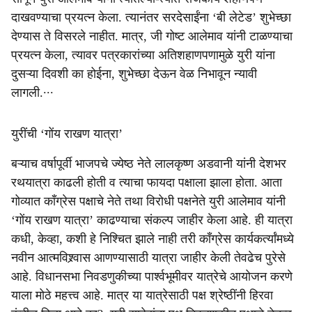
दाखवण्याचा प्रयत्न केला. त्यानंतर सरदेसाईंना ‘बी लेटेड’ शुभेच्छा
देण्यास ते विसरले नाहीत. मात्र, जी गोष्ट आलेमाव यांनी टाळण्याचा
प्रयत्न केला, त्यावर पत्रकारांच्या अतिशहाणपणामुळे युरी यांना
दुसऱ्या दिवशी का होईना, शुभेच्छा देऊन वेळ निभावून न्यावी
लागली.∙∙∙
युरींची ‘गोंय राखण यात्रा’
बऱ्याच वर्षापूर्वी भाजपचे ज्येष्ठ नेते लालकृष्ण अडवानी यांनी देशभर
रथयात्रा काढली होती व त्याचा फायदा पक्षाला झाला होता. आता
गोव्यात काँग्रेस पक्षाचे नेते तथा विरोधी पक्षनेते युरी आलेमाव यांनी
‘गोंय राखण यात्रा’ काढण्याचा संकल्प जाहीर केला आहे. ही यात्रा
कधी, केव्हा, कशी हे निश्चित झाले नाही तरी काँग्रेस कार्यकर्त्यांमध्ये
नवीन आत्मविश्र्वास आणण्यासाठी यात्रा जाहीर केली तेवढेच पुरेसे
आहे. विधानसभा निवडणुकीच्या पार्श्वभूमीवर यात्रेचे आयोजन करणे
याला मोठे महत्त्‍व आहे. मात्र या यात्रेसाठी पक्ष श्रेष्ठींनी हिरवा