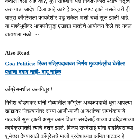
कंदील दिला आहे का?, युरी साहेबांना पक्ष निवडणुकीत पक्षाचे नेतृत्व
करण्याचा आदेश दिला आहे का? हे अजून स्पष्ट झाले नसले तरी ही
यात्रा काँग्रेसला फायदेशीर पडू शकेल अशी चर्चा सुरू झाली आहे.
या पार्श्वभूमीवर भाजपनेसुद्धा एखाद्या यात्रेचे आयोजन केले तर नवल
वाटायला नको. ∙∙∙
Also Read
Goa Politics: रिक्त मंत्रिपदाबाबत निर्णय मुख्यमंत्रीच घेतील!
पक्षाचा दबाव नाही- दामू नाईक
काँग्रेसमधील कलगितुरा!
गिरीश चोडणकर यांनी गोव्‍यातील काँग्रेस अध्‍यक्षपदाची धुरा आपल्‍या
खांद्यावर घेतल्‍यानंतर सध्‍या आजी-माजी अध्‍यक्षांच्‍या समर्थकांमध्‍ये
गटबाजी सुरू झाली असून काल विजय सरदेसाई यांच्‍या वाढदिवसाच्‍या
कार्यक्रमातही त्‍याचे दर्शन झाले. विजय सरदेसाई यांना वाढदिवसाच्‍या
शुभेच्‍छा देण्‍यासाठी काँग्रेसचे माजी प्रदेशाध्‍यक्ष अमित पाटकर हे