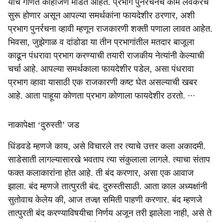
याचे गणित काहीजण मांडत आहेत. प्रभाग पुनर्रचनेचे काम लवकरच
सुरू होणार असून आपल्या समर्थकांना फायदेशीर ठरणार, अशी
प्रभाग पुनर्रचना व्हावी म्हणून राजकारणी शक्ती पणाला लावत आहेत.
भिवसा, जुझेगाळ व दांडोडा या तीन प्रभागांतील मतदार बाजूला
काढून पंधरावा प्रभाग करण्याची तयारी राजकीय नेत्यांनी केल्याची
चर्चा आहे. आपल्या समर्थकाला फायदेशीर पडेल, असा पंधरावा
प्रभाग व्हावा यासाठी एक राजकारणी कष्ट घेत असल्याची खबर
आहे. आता पाहूया कोणता प्रभाग कोणाला फायदेशीर ठरतो. ∙∙∙
नाकापेक्षा ‘दुरुस्ती’ जड
धिंडवडे म्हणजे काय, असे विचारले तर त्याचे उत्तर कला अकादमी.
साडेसाती लागल्यासारखे भवताप त्या संकुलाला लागले. त्याचा संताप
फक्त कलाकारांना होत आहे. ती बंद करणार, असा एक आवाज
झाला. बंद म्हणजे तात्पुरती बंद. दुरुस्तीसाठी. आता काल अध्यक्षांनी
सुतोवाच केलेय की, आज तज्ज्ञ समिती पाहणी करणार. बंद म्हणजे
तात्पुरती बंद करण्याविषयीचा निर्णय अजून तरी झालेला नाही, असे ते