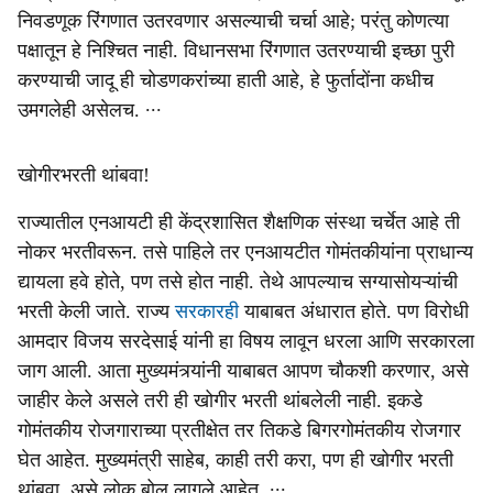
निवडणूक रिंगणात उतरवणार असल्याची चर्चा आहे; परंतु कोणत्या
पक्षातून हे निश्चित नाही. विधानसभा रिंगणात उतरण्याची इच्छा पुरी
करण्याची जादू ही चोडणकरांच्या हाती आहे, हे फुर्तादोंना कधीच
उमगलेही असेलच. ∙∙∙
खोगीरभरती थांबवा!
राज्यातील एनआयटी ही केंद्रशासित शैक्षणिक संस्था चर्चेत आहे ती
नोकर भरतीवरून. तसे पाहिले तर एनआयटीत गोमंतकीयांना प्राधान्य
द्यायला हवे होते, पण तसे होत नाही. तेथे आपल्याच सग्यासोयऱ्यांची
भरती केली जाते. राज्य
सरकारही
याबाबत अंधारात होते. पण विरोधी
आमदार विजय सरदेसाई यांनी हा विषय लावून धरला आणि सरकारला
जाग आली. आता मुख्यमंत्र्यांनी याबाबत आपण चौकशी करणार, असे
जाहीर केले असले तरी ही खोगीर भरती थांबलेली नाही. इकडे
गोमंतकीय रोजगाराच्या प्रतीक्षेत तर तिकडे बिगरगोमंतकीय रोजगार
घेत आहेत. मुख्यमंत्री साहेब, काही तरी करा, पण ही खोगीर भरती
थांबवा, असे लोक बोलू लागले आहेत. ∙∙∙