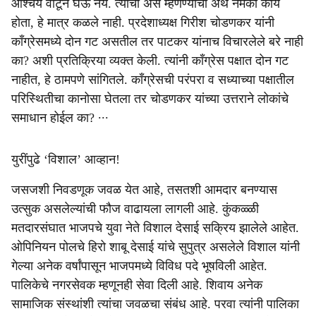
आश्‍चर्य वाटून घेऊ नये. त्यांचा असे म्हणण्याचा अर्थ नेमका काय
होता, हे मात्र कळले नाही. प्रदेशाध्यक्ष गिरीश चोडणकर यांनी
कॉंग्रेसमध्ये दोन गट असतील तर पाटकर यांनाच विचारलेले बरे नाही
का? अशी प्रतिक्रिया व्यक्त केली. त्यांनी कॉंग्रेस पक्षात दोन गट
नाहीत, हे ठामपणे सांगितले. कॉंग्रेसची परंपरा व सध्याच्या पक्षातील
परिस्थितीचा कानोसा घेतला तर चोडणकर यांच्या उत्तराने लोकांचे
समाधान होईल का? ∙∙∙
युरींपुढे ‘विशाल’ आव्‍हान!
जसजशी निवडणूक जवळ येत आहे, तसतशी आमदार बनण्यास
उत्‍सुक असलेल्यांची फौज वाढायला लागली आहे. कुंकळ्‍ळी
मतदारसंघात भाजपचे युवा नेते विशाल देसाई सक्रिय झालेले आहेत.
ओपिनियन पोलचे हिरो शाबू देसाई यांचे सुपुत्र असलेले विशाल यांनी
गेल्या अनेक वर्षांपासून भाजपमध्‍ये विविध पदे भूषविली आहेत.
पालिकेचे नगरसेवक म्हणूनही सेवा दिली आहे. शिवाय अनेक
सामाजिक संस्थांशी त्यांचा जवळचा संबंध आहे. परवा त्यांनी पालिका