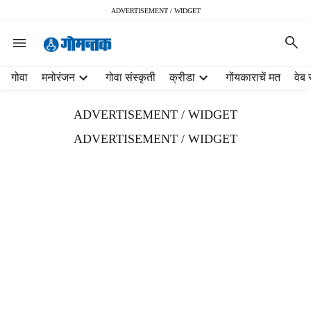
ADVERTISEMENT / WIDGET
H
गोवा
मनोरंजन
गोवा संस्कृती
क्रीडा
गोंयकाराचें मत
वेब 
e
a
ADVERTISEMENT / WIDGET
d
e
ADVERTISEMENT / WIDGET
r
m
e
n
u
i
t
e
m
s