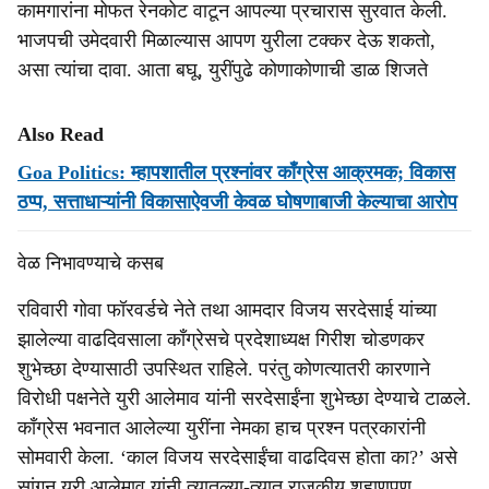
कामगारांना मोफत रेनकोट वाटून आपल्या प्रचारास सुरवात केली.
भाजपची उमेदवारी मिळाल्यास आपण युरीला टक्कर देऊ शकताे,
असा त्‍यांचा दावा. आता बघू, युरींपुढे कोणाकोणाची डाळ शिजते
Also Read
Goa Politics: म्हापशातील प्रश्नांवर काँग्रेस आक्रमक; विकास
ठप्प, सत्ताधाऱ्यांनी विकासाऐवजी केवळ घोषणाबाजी केल्याचा आरोप
वेळ निभावण्याचे कसब
रविवारी गोवा फॉरवर्डचे नेते तथा आमदार विजय सरदेसाई यांच्या
झालेल्या वाढदिवसाला काँग्रेसचे प्रदेशाध्यक्ष गिरीश चोडणकर
शुभेच्छा देण्यासाठी उपस्थित राहिले. परंतु कोणत्यातरी कारणाने
विरोधी पक्षनेते युरी आलेमाव यांनी सरदेसाईंना शुभेच्छा देण्याचे टाळले.
काँग्रेस भवनात आलेल्या युरींना नेमका हाच प्रश्न पत्रकारांनी
सोमवारी केला. ‘काल विजय सरदेसाईंचा वाढदिवस होता का?’ असे
सांगून युरी आलेमाव यांनी त्यातल्या-त्यात राजकीय शहाणपण