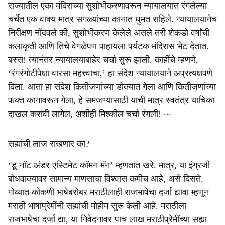
राज्यातील एका मंदिराच्या सुशोभीकरणावरून न्यायालयात रंगलेल्या
चर्चेत एक वाक्य मात्र सगळ्यांच्या कानात घुमत राहिले. न्यायालयानेच
निरीक्षण नोंदवले की, सुशोभीकरण केलेले असले तरी शेकडो वर्षांची
कलाकृती आणि तिचे वेगळेपण पाहायला पर्यटक मंदिरास भेट देतात.
बस्स! त्यानंतर न्यायालयाबाहेर चर्चा सुरू झाली. काहींचे म्हणणे,
‘रंगरंगोटीपेक्षा वारसा महत्त्वाचा,’ हा संदेश न्यायालयाने अप्रत्यक्षपणे
दिला. आता हा संदेश कितीजणांच्या डोक्यात गेला आणि कितीजणांच्या
फक्त कानावरून गेला, हे समजण्यासाठी याची मात्र स्वतंत्र याचिका
दाखल करावी लागेल, अशीही मिश्‍कील चर्चा रंगली! ∙∙∙
सह्यांची लाज राखणार का?
‘डू नॉट अंडर एस्टिमेट कॉमन मॅन’ म्हणतात खरे. मात्र, या इंग्रजी
बोधवाक्यावर सामान्य माणसाचा विश्वास कमीच आहे, असे दिसते.
गोव्यात कोकणी भाषेबरोबर मराठीलाही राजभाषेचा दर्जा द्यावा म्हणून
मराठी भाषाप्रेमींनी सह्यांची मोहीम सुरू केली आहे. मराठीला
राजभाषेचा दर्जा द्या, या निवेदनावर पाच लाख मराठीप्रेमींच्या सह्या