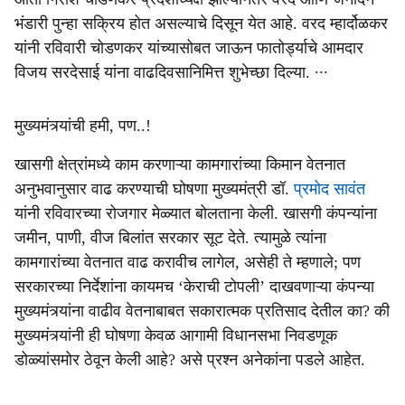
भंडारी पुन्‍हा सक्रिय होत असल्‍याचे दिसून येत आहे. वरद म्‍हार्दोळकर
यांनी रविवारी चोडणकर यांच्‍यासोबत जाऊन फातोर्ड्याचे आमदार
विजय सरदेसाई यांना वाढदिवसानिमित्त शुभेच्‍छा दिल्‍या. ∙∙∙
मुख्‍यमंत्र्यांची हमी, पण..!
खासगी क्षेत्रांमध्‍ये काम करणाऱ्या कामगारांच्‍या किमान वेतनात
अनुभवानुसार वाढ करण्‍याची घोषणा मुख्‍यमंत्री डॉ.
प्रमोद सावंत
यांनी रविवारच्‍या रोजगार मेळ्यात बोलताना केली. खासगी कंपन्‍यांना
जमीन, पाणी, वीज बिलांत सरकार सूट देते. त्‍यामुळे त्‍यांना
कामगारांच्‍या वेतनात वाढ करावीच लागेल, असेही ते म्‍हणाले; पण
सरकारच्‍या निर्देशांना कायमच ‘केराची टोपली’ दाखवणाऱ्या कंपन्‍या
मुख्‍यमंत्र्यांना वाढीव वेतनाबाबत सकारात्‍मक प्रतिसाद देतील का? की
मुख्‍यमंत्र्यांनी ही घोषणा केवळ आगामी विधानसभा निवडणूक
डोळ्यांसमोर ठेवून केली आहे? असे प्रश्‍‍न अनेकांना पडले आहेत.