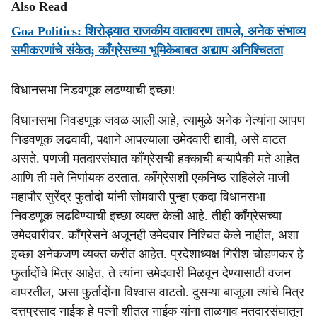
Also Read
Goa Politics: शिरोड्यात राजकीय वातावरण तापले, अनेक संभाव्य
समीकरणांचे संकेत; काँग्रेसच्या भूमिकेबाबत अद्याप अनिश्चितता
विधानसभा निडवणूक लढण्याची इच्छा!
विधानसभा निवडणूक जवळ आली आहे, त्यामुळे अनेक नेत्यांना आपण
निडवणूक लढवावी, पक्षाने आपल्याला उमेदवारी द्यावी, असे वाटत
असते. पणजी मतदारसंघात काँग्रेसची हक्काची बऱ्यापैकी मते आहेत
आणि ती मते निर्णायक ठरतात. काँग्रेसशी एकनिष्ठ राहिलेले माजी
महापौर सुरेंद्र फुर्तादो यांनी सोमवारी पुन्हा एकदा विधानसभा
निवडणूक लढविण्याची इच्छा व्यक्त केली आहे. तीही काँग्रेसच्या
उमेदवारीवर. काँग्रेसने अजूनही उमेदवार निश्चित केले नाहीत, अशा
इच्छा अनेकजण व्यक्त करीत आहेत. प्रदेशाध्यक्ष गिरीश चोडणकर हे
फुर्तादोंचे मित्र आहेत, ते त्यांना उमेदवारी मिळवून देण्यासाठी वजन
वापरतील, असा फुर्तादोंना विश्वास वाटतो. दुसऱ्या बाजूला त्यांचे मित्र
दत्तप्रसाद नाईक हे पत्नी शीतल नाईक यांना ताळगाव मतदारसंघातून