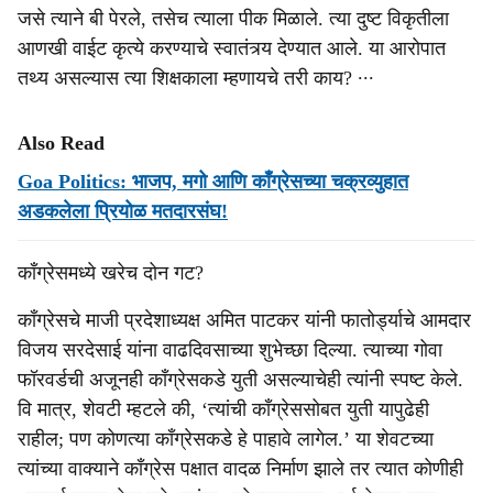
जसे त्याने बी पेरले, तसेच त्याला पीक मिळाले. त्या दुष्ट विकृतीला
आणखी वाईट कृत्ये करण्याचे स्वातंत्र्य देण्यात आले. या आरोपात
तथ्य असल्यास त्या शिक्षकाला म्हणायचे तरी काय? ∙∙∙
Also Read
Goa Politics: भाजप, मगो आणि काँग्रेसच्या चक्रव्युहात
अडकलेला प्रियोळ मतदारसंघ!
काँग्रेसमध्ये खरेच दोन गट?
कॉंग्रेसचे माजी प्रदेशाध्यक्ष अमित पाटकर यांनी फातोर्ड्याचे आमदार
विजय सरदेसाई यांना वाढदिवसाच्या शुभेच्छा दिल्या. त्याच्या गोवा
फॉरवर्डची अजूनही कॉंग्रेसकडे युती असल्याचेही त्यांनी स्पष्ट केले.
वि मात्र, शेवटी म्हटले की, ‘त्यांची कॉंग्रेससोबत युती यापुढेही
राहील; पण कोणत्या कॉंग्रेसकडे हे पाहावे लागेल.’ या शेवटच्या
त्यांच्या वाक्याने कॉंग्रेस पक्षात वादळ निर्माण झाले तर त्यात कोणीही