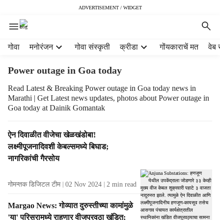
ADVERTISEMENT / WIDGET
H
गोवा
मनोरंजन
गोवा संस्कृती
क्रीडा
गोंयकाराचें मत
वेब 
e
a
Power outage in Goa today
d
e
Read Latest & Breaking Power outage in Goa today news in
Marathi | Get Latest news updates, photos about Power outage in
r
Goa today at Dainik Gomantak
m
e
n
T
ऐन दिवाळीत वीजेचा खेळखंडोबा!
u
a
लक्ष्मीपूजनादिवशी केबल्समध्ये बिघाड;
i
g
नागरिकांची गैरसोय
t
R
e
e
गोमन्तक डिजिटल टीम
02 Nov 2024
2
min read
m
s
s
u
Margao News: गोव्यात दुरुस्तीच्या कामांमुळे
l
'या' परिसरामध्ये राहणार वीजपुरवठा खंडित;