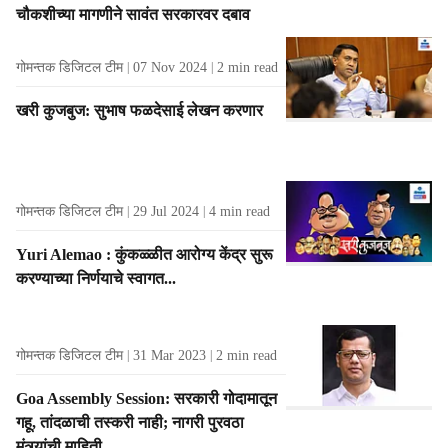
चौकशीच्या मागणीने सावंत सरकारवर दबाव
s
गोमन्तक डिजिटल टीम
07 Nov 2024
2
min read
खरी कुजबुज: सुभाष फळदेसाई लेखन करणार
गोमन्तक डिजिटल टीम
29 Jul 2024
4
min read
Yuri Alemao : कुंकळ्ळीत आरोग्‍य केंद्र सुरू
करण्‍याच्‍या निर्णयाचे स्‍वागत...
गोमन्तक डिजिटल टीम
31 Mar 2023
2
min read
Goa Assembly Session: सरकारी गोदामातून
गहू, तांदळाची तस्करी नाही; नागरी पुरवठा
मंत्र्यांची माहिती