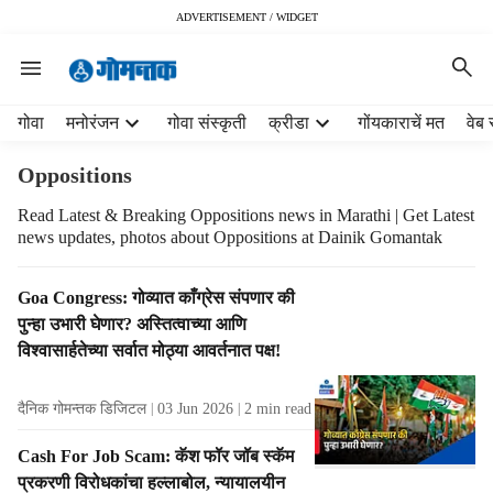
ADVERTISEMENT / WIDGET
H
गोवा
मनोरंजन
गोवा संस्कृती
क्रीडा
गोंयकाराचें मत
वेब 
e
a
Oppositions
d
e
Read Latest & Breaking Oppositions news in Marathi | Get Latest
news updates, photos about Oppositions at Dainik Gomantak
r
m
e
T
Goa Congress: गोव्यात काँग्रेस संपणार की
n
a
पुन्हा उभारी घेणार? अस्तित्वाच्या आणि
u
g
विश्वासार्हतेच्या सर्वात मोठ्या आवर्तनात पक्ष!
i
R
t
e
e
दैनिक गोमन्तक डिजिटल
03 Jun 2026
2
min read
s
m
u
Cash For Job Scam: कॅश फॉर जॉब स्कॅम
s
l
प्रकरणी विरोधकांचा हल्लाबोल, न्यायालयीन
t