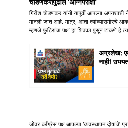
चोडणकरांपुढील ‘अग्निपरीक्षा’
गिरीश चोडणकर यांनी यापूर्वी आपल्या अपयशाची नै
मानली जात आहे. मात्र, आता त्यांच्यासमोरचे आव
म्हणजे फुटिरांचा पक्ष’ हा शिक्का पुसून टाकणे हे त्
अग्रलेख: ए
नाही! उभयता
जोवर काँग्रेस पक्ष आपल्या ‘व्यवस्थापन दोषांचे’ प