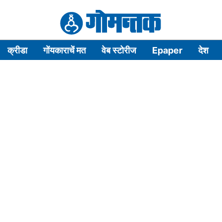
क्रीडा
गोंयकाराचें मत
वेब स्टोरीज
Epaper
देश