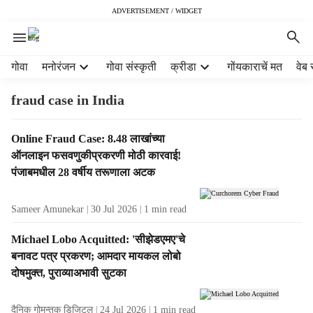
ADVERTISEMENT / WIDGET
H
गोवा
मनोरंजन
गोवा संस्कृती
क्रीडा
गोंयकाराचें मत
वेब 
e
a
fraud case in India
d
e
T
Online Fraud Case: 8.48 लाखांच्या
r
a
ऑनलाइन फसवणुकीप्रकरणी मोठी कारवाई!
m
g
e
पंजाबमधील 28 वर्षीय तरूणाला अटक
R
n
e
u
Sameer Amunekar
30 Jul 2026
1
min read
s
i
u
t
Michael Lobo Acquitted: 'सीझेडएमए'चे
l
e
बनावट पत्र प्रकरण; आमदार मायकल लोबो
t
m
दोषमुक्त, पुराव्याअभावी सुटका
s
s
दैनिक गोमन्तक डिजिटल
24 Jul 2026
1
min read