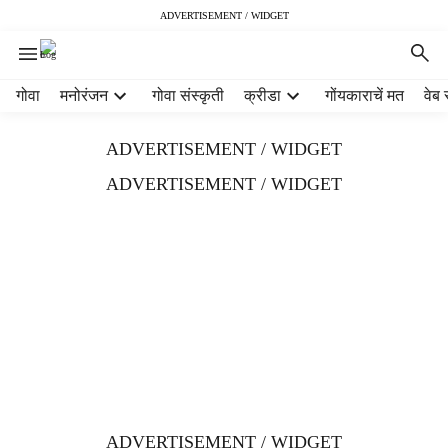
ADVERTISEMENT / WIDGET
H
गोवा
मनोरंजन
गोवा संस्कृती
क्रीडा
गोंयकाराचें मत
वेब 
e
a
ADVERTISEMENT / WIDGET
d
e
ADVERTISEMENT / WIDGET
r
m
e
n
u
i
t
e
m
s
ADVERTISEMENT / WIDGET