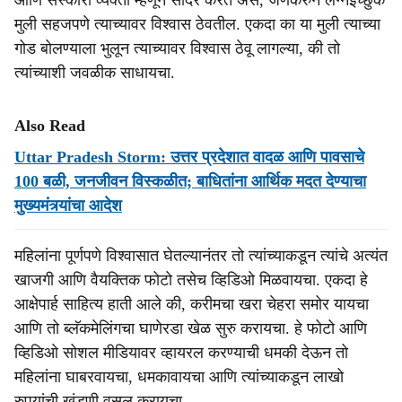
आणि संस्कारी व्यक्ती म्हणून सादर करत असे, जेणेकरुन लग्नइच्छुक
मुली सहजपणे त्याच्यावर विश्वास ठेवतील. एकदा का या मुली त्याच्या
गोड बोलण्याला भुलून त्याच्यावर विश्वास ठेवू लागल्या, की तो
त्यांच्याशी जवळीक साधायचा.
Also Read
Uttar Pradesh Storm: उत्तर प्रदेशात वादळ आणि पावसाचे
100 बळी, जनजीवन विस्कळीत; बाधितांना आर्थिक मदत देण्याचा
मुख्यमंत्र्यांचा आदेश
महिलांना पूर्णपणे विश्वासात घेतल्यानंतर तो त्यांच्याकडून त्यांचे अत्यंत
खाजगी आणि वैयक्तिक फोटो तसेच व्हिडिओ मिळवायचा. एकदा हे
आक्षेपार्ह साहित्य हाती आले की, करीमचा खरा चेहरा समोर यायचा
आणि तो ब्लॅकमेलिंगचा घाणेरडा खेळ सुरु करायचा. हे फोटो आणि
व्हिडिओ सोशल मीडियावर व्हायरल करण्याची धमकी देऊन तो
महिलांना घाबरवायचा, धमकावायचा आणि त्यांच्याकडून लाखो
रुपयांची खंडणी वसूल करायचा.