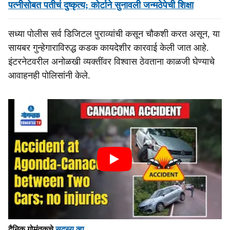
पत्नीसोबत पतीचं दुष्कृत्य; कोर्टाने सुनावली जन्मठेपेची शिक्षा
सध्या पोलीस सर्व डिजिटल पुराव्यांची कसून चौकशी करत असून, या
सायबर गुन्हेगाराविरुद्ध कडक कायदेशीर कारवाई केली जात आहे.
इंटरनेटवरील अनोळखी व्यक्तींवर विश्वास ठेवताना काळजी घेण्याचे
आवाहनही पोलिसांनी केले.
दैनिक गोमंतकचे
सदस्य व्हा