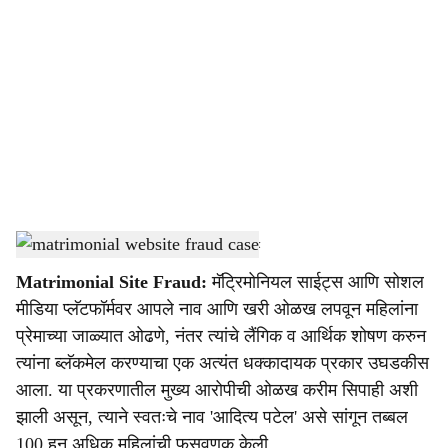
o
c
i
a
l
s
matrimonial website fraud case
-
Dainik Gomantak
h
Matrimonial Site Fraud:
मॅट्रिमोनियल साईट्स आणि सोशल
a
मीडिया प्लॅटफॉर्मवर आपले नाव आणि खरी ओळख लपवून महिलांना
r
प्रेमाच्या जाळ्यात ओढणे, नंतर त्यांचे लैंगिक व आर्थिक शोषण करुन
त्यांना ब्लॅकमेल करण्याचा एक अत्यंत धक्कादायक प्रकार उघडकीस
e
आला. या प्रकरणातील मुख्य आरोपीची ओळख करीम सिपाही अशी
झाली असून, त्याने स्वतःचे नाव 'आदित्य पटेल' असे सांगून तब्बल
100 हून अधिक महिलांची फसवणूक केली.