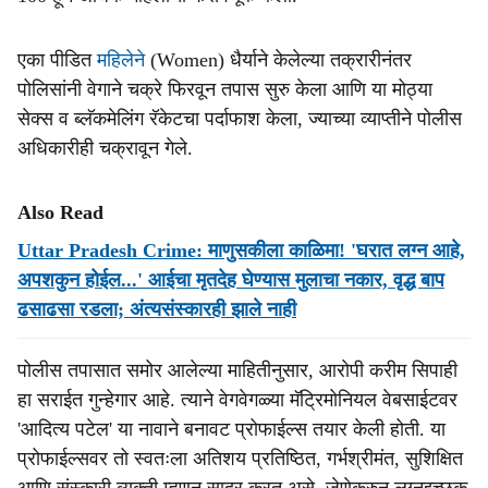
एका पीडित
महिलेने
(Women) धैर्याने केलेल्या तक्रारीनंतर
पोलिसांनी वेगाने चक्रे फिरवून तपास सुरु केला आणि या मोठ्या
सेक्स व ब्लॅकमेलिंग रॅकेटचा पर्दाफाश केला, ज्याच्या व्याप्तीने पोलीस
अधिकारीही चक्रावून गेले.
Also Read
Uttar Pradesh Crime: माणुसकीला काळिमा! 'घरात लग्न आहे,
अपशकुन होईल...' आईचा मृतदेह घेण्यास मुलाचा नकार, वृद्ध बाप
ढसाढसा रडला; अंत्यसंस्कारही झाले नाही
पोलीस तपासात समोर आलेल्या माहितीनुसार, आरोपी करीम सिपाही
हा सराईत गुन्हेगार आहे. त्याने वेगवेगळ्या मॅट्रिमोनियल वेबसाईटवर
'आदित्य पटेल' या नावाने बनावट प्रोफाईल्स तयार केली होती. या
प्रोफाईल्सवर तो स्वतःला अतिशय प्रतिष्ठित, गर्भश्रीमंत, सुशिक्षित