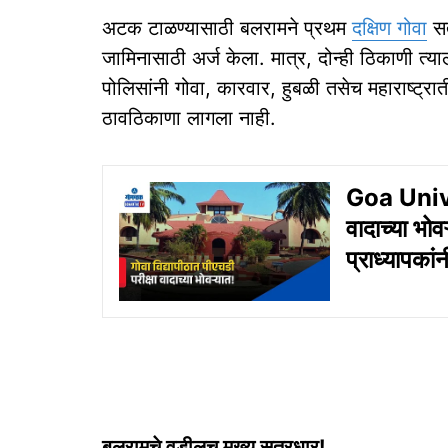
अटक टाळण्यासाठी बलरामने प्रथम
दक्षिण गोवा
सत
जामिनासाठी अर्ज केला. मात्र, दोन्ही ठिकाणी त्य
पोलिसांनी गोवा, कारवार, हुबळी तसेच महाराष्ट्रा
ठावठिकाणा लागला नाही.
Goa Univers
वादाच्या भो
प्राध्यापका
बलरामचे वडीलच मुख्य सूत्रधार!