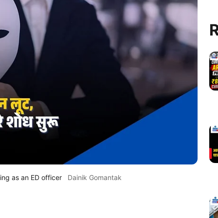
R
ing as an ED officer
Dainik Gomantak