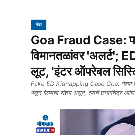
गोवा
Goa Fraud Case: फरा
विमानतळांवर 'अलर्ट'; E
लूट, 'इंटर ऑपरेबल सिस्टिम
Fake ED Kidnapping Case Goa: गेल्या तीन महि
पळून गेल्याचा संशय असून, त्याचे छायाचित्र आणि 