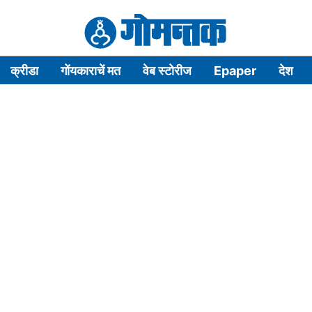
क्रीडा
गोंयकाराचें मत
वेब स्टोरीज
Epaper
देश